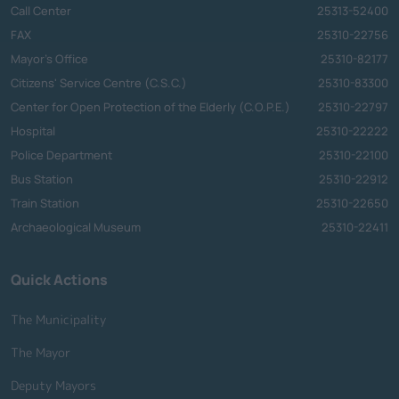
Call Center
25313-52400
FAX
25310-22756
Mayor's Office
25310-82177
Citizens' Service Centre (C.S.C.)
25310-83300
Center for Open Protection of the Elderly (C.O.P.E.)
25310-22797
Hospital
25310-22222
Police Department
25310-22100
Bus Station
25310-22912
Train Station
25310-22650
Archaeological Museum
25310-22411
Quick Actions
The Municipality
The Mayor
Deputy Mayors