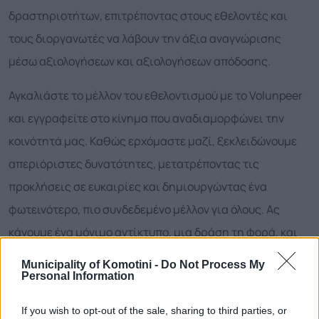
δραστηριοτήτων, επιτρέποντας στους εθελοντές και
τους διοργανωτές να λάβουν την άξια αναγνώρισης
μέσω αξιολογήσεων και αξιολογήσεων απόδοσης.
Αγκαλιάστε το μέλλον του εθελοντισμού με το Volunpeer
και εγγραφείτε στο κίνημα που αναδιαμορφώνει την
κοινότητά μας. Καθώς ερχόμαστε μαζί, ξεκλειδώνουμε
απεριόριστες δυνατότητες, μετατρέποντας τις
προκλήσεις σε ευκαιρίες και δημιουργώντας ένα
φωτεινότερο, πιο συνδεδεμένο μέλλον για όλους. Ας
κάνουμε ένα μόνιμο αντίκτυπο, μια δράση τη φορά, και
ας χτίσουμε μια κληρονομιά αλληλεγγύης και προόδου.
Municipality of Komotini -
Do Not Process My
Personal Information
Ανακαλύψτε τη δύναμη του Volunpeer σήμερα και γίνετε
μέρος της αλλαγής που κάνει την πόλη μας ένα ακόμα
If you wish to opt-out of the sale, sharing to third parties, or