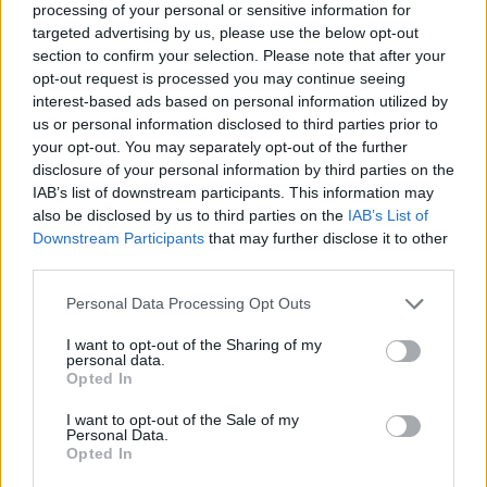
καλύτερο μέρος για όλους.
processing of your personal or sensitive information for
targeted advertising by us, please use the below opt-out
section to confirm your selection. Please note that after your
Τα βασικά χαρακτηριστικά της εφαρμογής:
opt-out request is processed you may continue seeing
interest-based ads based on personal information utilized by
Εγγραφή: Μητρώο εθελοντών με ιστορικό και
us or personal information disclosed to third parties prior to
βαθμολογία συμμετοχής / αποτελεσματικότητας
your opt-out. You may separately opt-out of the further
disclosure of your personal information by third parties on the
Βαθμολόγηση: Βαθμολόγηση τόσο από τον εθελοντή
IAB’s list of downstream participants. This information may
όσο και από τη διοργάνωση
also be disclosed by us to third parties on the
IAB’s List of
Downstream Participants
that may further disclose it to other
Αναφορά: Πλήρης αναφορά για παρουσίες,
third parties.
συμμετοχές, προσέλευση, βαθμολογία
Personal Data Processing Opt Outs
eCheck-In: Αυτόματη contactless προσέλευση των
I want to opt-out of the Sharing of my
συμμετεχόντων στη διοργάνωση
personal data.
Opted In
Απολαύστε την πλήρη εμπειρία εθελοντισμού
I want to opt-out of the Sale of my
Personal Data.
κατεβάζοντάς την εφαρμογή μας, με ένα απλό σάρωμα
Opted In
του qr: