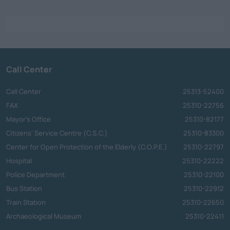
Call Center
Call Center
25313-52400
FAX
25310-22756
Mayor's Office
25310-82177
Citizens' Service Centre (C.S.C.)
25310-83300
Center for Open Protection of the Elderly (C.O.P.E.)
25310-22797
Hospital
25310-22222
Police Department
25310-22100
Bus Station
25310-22912
Train Station
25310-22650
Archaeological Museum
25310-22411