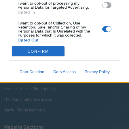
I want to opt-out of processing my
Personal Data for Targeted Advertising.
Quick Actions
Opted In
I want to opt-out of Collection, Use,
The Municipality
Retention, Sale, and/or Sharing of my
Personal Data that Is Unrelated with the
The Mayor
Purposes for which it was collected.
Opted Out
Deputy Mayors
CONFIRM
City Council
Collective Bodies of the Municipality
Data Deletion
Data Access
Privacy Policy
Local Communities
Services of the Municipality
The Municipal Enterprises
Useful Phone Numbers
Website Sections