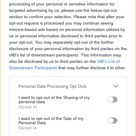
processing of your personal or sensitive information for
αποτελέσματα».
targeted advertising by us, please use the below opt-out
section to confirm your selection. Please note that after your
opt-out request is processed you may continue seeing
interest-based ads based on personal information utilized by
us or personal information disclosed to third parties prior to
your opt-out. You may separately opt-out of the further
Call Center
disclosure of your personal information by third parties on the
IAB’s list of downstream participants. This information may
Call Center
25313-52400
also be disclosed by us to third parties on the
IAB’s List of
FAX
25310-22756
Downstream Participants
that may further disclose it to other
Mayor's Office
25310-82177
third parties.
Citizens' Service Centre (C.S.C.)
25310-83300
Personal Data Processing Opt Outs
Center for Open Protection of the Elderly (C.O.P.E.)
25310-22797
Hospital
I want to opt-out of the Sharing of my
25310-22222
personal data.
Police Department
25310-22100
Opted In
Bus Station
25310-22912
I want to opt-out of the Sale of my
Train Station
25310-22650
Personal Data.
Opted In
Archaeological Museum
25310-22411