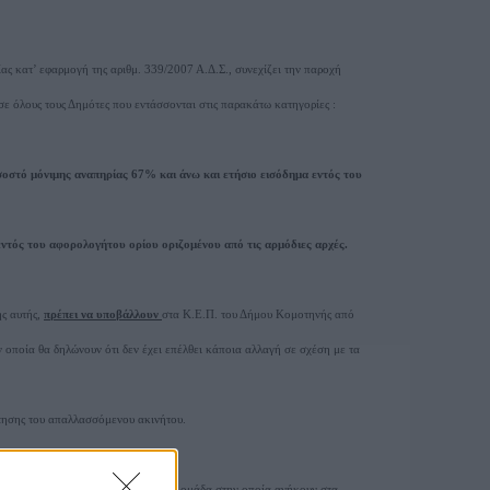
ς κατ’ εφαρμογή της αριθμ. 339/2007 Α.Δ.Σ., συνεχίζει την παροχή
ε όλους τους Δημότες που εντάσσονται στις παρακάτω κατηγορίες :
σοστό μόνιμης αναπηρίας 67% και άνω και ετήσιο εισόδημα εντός του
ντός του αφορολογήτου ορίου οριζομένου από τις αρμόδιες αρχές.
ής αυτής,
πρέπει να υποβάλλουν
στα Κ.Ε.Π. του Δήμου Κομοτηνής από
ν οποία θα δηλώνουν ότι δεν έχει επέλθει κάποια αλλαγή σε σχέση με τα
τησης του απαλλασσόμενου ακινήτου.
κάτω δικαιολογητικά ανάλογα με την ομάδα στην οποία ανήκουν στα