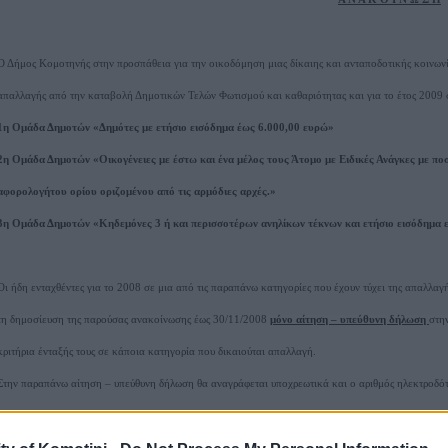
Ο Δήμος Κομοτηνής στην προσπάθεια για την οικοδόμηση μιας δίκαιης και ανταποδοτικής κοινωνία
απαλλαγής από την καταβολή Δημοτικών Τελών Φωτισμού και καθαριότητας και για το έτος 2009 σ
1η Ομάδα Δημοτών «Δημότες με ετήσιο εισόδημα έως 6.000,00 ευρώ»
2η Ομάδα Δημοτών «Οικογένειες με έστω και ένα μέλος τους Άτομο με Ειδικές Ανάγκες με πο
αφορολογήτου ορίου οριζομένου από τις αρμόδιες αρχές.»
3η Ομάδα Δημοτών «Κηδεμόνες 3 ή και περισσοτέρων ανηλίκων τέκνων και ετήσιο εισόδημα ε
Οι ήδη ενταχθέντες για το 2008 σε μια από τις παραπάνω κατηγορίες που έχουν τύχει της απαλλαγ
τη δημοσίευση της παρούσας ανακοίνωσης έως 30/11/2008
μόνο αίτηση – υπεύθυνη δήλωση
στη
κριτήρια ένταξής τους σε κάποια κατηγορία που δικαιούται απαλλαγή.
Στην παραπάνω αίτηση – υπεύθυνη δήλωση θα αναγράφεται υποχρεωτικά και ο αριθμός ηλεκτροδό
Οι δημότες οι οποίοι
για πρώτη φορά
πληρούν τους όρους της απαλλαγής θα καταθέτουν τα παρα