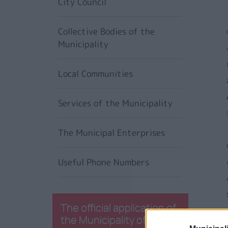
City Council
Collective Bodies of the
Municipality
Local Communities
Services of the Municipality
The Municipal Enterprises
Useful Phone Numbers
The official application of
the Municipality of