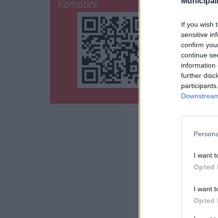
Municipali
Komotini
If you wish 
sensitive in
confirm you
continue se
information 
further disc
participants
Downstream 
Persona
I want t
Opted 
I want t
Opted 