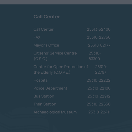
Call Center
Call Center
25313-52400
FAX
25310-22756
Mayor's Office
25310-82177
Citizens' Service Centre
25310-
(C.S.C.)
83300
Center for Open Protection of
25310-
the Elderly (C.O.P.E.)
22797
Hospital
25310-22222
Police Department
25310-22100
Bus Station
25310-22912
Train Station
25310-22650
Archaeological Museum
25310-22411