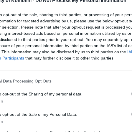
ty of Komotini -
Do Not Process My Personal Information
Κ.Ε.Π. του Δήμου Κομοτηνής από τη δημοσίευση της παρούσας ανακοίνωσης έως 30/11/2008.
to opt-out of the sale, sharing to third parties, or processing of your per
formation for targeted advertising by us, please use the below opt-out s
1η Ομάδα Δημοτών «Δημότες με ετήσιο
2η Ομάδα Δημοτών «Οικογένειες με έστω και
3η Ο
r selection. Please note that after your opt-out request is processed y
eing interest-based ads based on personal information utilized by us or
εισόδημα έως 6.000,00 ευρώ»
ένα μέλος τους Άτομο με Ειδικές Ανάγκες με
Οικο
disclosed to third parties prior to your opt-out. You may separately opt-
ποσοστό μόνιμης αναπηρίας 67% και άνω και
εισό
losure of your personal information by third parties on the IAB’s list of
. This information may also be disclosed by us to third parties on the
IA
ετήσιο εισόδημα εντός του αφορολογήτου ορίου
οριζ
Participants
that may further disclose it to other third parties.
οριζομένου από τις αρμόδιες αρχές.»
· Αίτηση Υπεύθυνη Δήλωση (έντυπο
· Αίτηση Υπεύθυνη Δήλωση (έντυπο Δήμου
· Αί
l Data Processing Opt Outs
Δήμου Κομοτηνής από το Γραφείο
Κομοτηνής από το Γραφείο Εσόδων ή το Κ.Ε.Π.
Δήμο
o opt-out of the Sharing of my personal data.
Εσόδων ή το Κ.Ε.Π. του Δήμου
του Δήμου Κομοτηνής)
το Κ
In
Κομοτηνής)
· Λογαριασμός της Δ.Ε.Η. στο όνομά του για το
· Λο
o opt-out of the Sale of my Personal Data.
· Λογαριασμός της Δ.Ε.Η. στο όνομά
ακίνητο που μένει.
για τ
In
του για το ακίνητο που μένει
· Τελευταίο εκκαθαριστικό της Εφορίας ή Ε1
· Τε