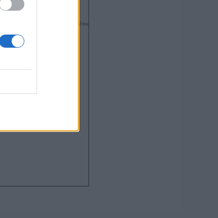
εωρημένο από τη Δ.Ο.Υ. και εντός
ολογήτου ορίου (για το οικονομικό έτος
 με εισόδημα έως 22.000,00 €).
στοποιητικό Οικογενειακής
στασης