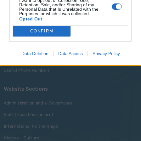
Deputy Mayors
I want to opt-out of Collection, Use,
Retention, Sale, and/or Sharing of my
Personal Data that Is Unrelated with the
City Council
Purposes for which it was collected.
Opted Out
Collective Bodies of the Municipality
CONFIRM
Local Communities
Services of the Municipality
Data Deletion
Data Access
Privacy Policy
The Municipal Enterprises
Useful Phone Numbers
Website Sections
Administration and e-Governance
Built Urban Environment
International Partnerships
History - Culture