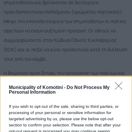
σηματοδοτών και βρίσκονται σε λειτουργία
προειδοποιητικού παλλόμενου (χρώματος πορτοκαλί).
Μέχρι την επαναλειτουργία των σηματοδοτών οι πολίτες
οφείλουν να έχουν αυξημένη προσοχή. Οι οδηγοί να
συμμορφώνονται στον Κώδικα Οδικής Κυκλοφορίας
(ΚΟΚ) και οι πεζοί να είναι προσεκτικοί κατά τη διέλευσή
τους από τον κόμβο.
Η δημοτική αρχή ζητάει την κατανόηση των πολιτών και
διαβεβαιώνει ότι καταβάλλεται κάθε δυνατή
Municipality of Komotini -
Do Not Process My
προσπάθεια για την ταχύτερη αποκατάσταση της
Personal Information
βλάβης.
If you wish to opt-out of the sale, sharing to third parties, or
processing of your personal or sensitive information for
targeted advertising by us, please use the below opt-out
section to confirm your selection. Please note that after your
Call Center
opt-out request is processed you may continue seeing