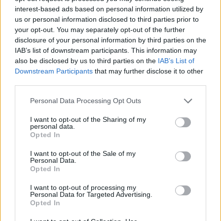
interest-based ads based on personal information utilized by
Call Center
25313-52400
us or personal information disclosed to third parties prior to
FAX
25310-22756
your opt-out. You may separately opt-out of the further
disclosure of your personal information by third parties on the
Mayor's Office
25310-82177
IAB’s list of downstream participants. This information may
Citizens' Service Centre (C.S.C.)
25310-83300
also be disclosed by us to third parties on the
IAB’s List of
Center for Open Protection of the Elderly (C.O.P.E.)
25310-22797
Downstream Participants
that may further disclose it to other
Hospital
25310-22222
third parties.
Police Department
25310-22100
Personal Data Processing Opt Outs
Bus Station
25310-22912
I want to opt-out of the Sharing of my
Train Station
25310-22650
personal data.
Archaeological Museum
25310-22411
Opted In
I want to opt-out of the Sale of my
Personal Data.
Quick Actions
Opted In
The Municipality
I want to opt-out of processing my
Personal Data for Targeted Advertising.
The Mayor
Opted In