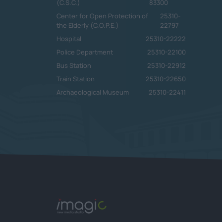
(C.S.C.)
83300
Center for Open Protection of
25310-
the Elderly (C.O.P.E.)
22797
Hospital
25310-22222
Police Department
25310-22100
Bus Station
25310-22912
Train Station
25310-22650
Archaeological Museum
25310-22411