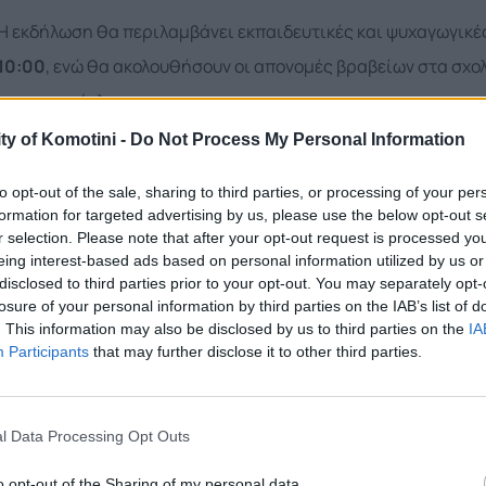
Η εκδήλωση θα περιλαμβάνει εκπαιδευτικές και ψυχαγωγικέ
10:00
, ενώ θα ακολουθήσουν οι απονομές βραβείων στα σχολ
στην ανακύκλωση.
ty of Komotini -
Do Not Process My Personal Information
Μέσα από τη συμμετοχή τους στο πρόγραμμα Followgreen, οι
διαλογή στην πηγή, συλλέγοντας υλικά όπως χαρτί, πλαστικό,
to opt-out of the sale, sharing to third parties, or processing of your per
formation for targeted advertising by us, please use the below opt-out s
υποδήματα και μπαταρίες.
r selection. Please note that after your opt-out request is processed y
eing interest-based ads based on personal information utilized by us or
Στόχος της δράσης είναι η ενίσχυση της περιβαλλοντικής 
disclosed to third parties prior to your opt-out. You may separately opt-
losure of your personal information by third parties on the IAB’s list of
ανακύκλωσης στην καθημερινότητα της σχολικής κοινότητα
. This information may also be disclosed by us to third parties on the
IA
Participants
that may further disclose it to other third parties.
Όλα τα σχολεία θα λάβουν έπαινο συμμετοχής, ενώ τα σχολεί
με δώρα.
l Data Processing Opt Outs
Υποστηρικτές της βράβευσης και της δράσης γενικότερα είνα
o opt-out of the Sharing of my personal data.