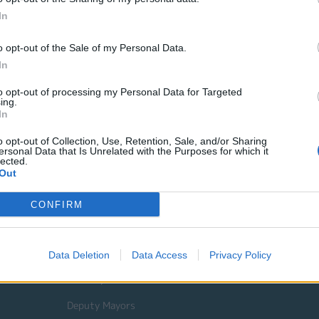
ECO Recycling
In
HELESI
o opt-out of the Sale of my Personal Data.
ΔΙΑΜΑΑΘ
In
Saracakis Group of Companies
to opt-out of processing my Personal Data for Targeted
Μεσόγειος Α.Ε.
ing.
In
Επιγραφές Αδαμίδη
o opt-out of Collection, Use, Retention, Sale, and/or Sharing
ersonal Data that Is Unrelated with the Purposes for which it
Σας περιμένουμε να γιορτάσουμε μαζί την προσπάθεια των π
lected.
Out
CONFIRM
Quick Actions
The Municipality
Data Deletion
Data Access
Privacy Policy
The Mayor
Deputy Mayors