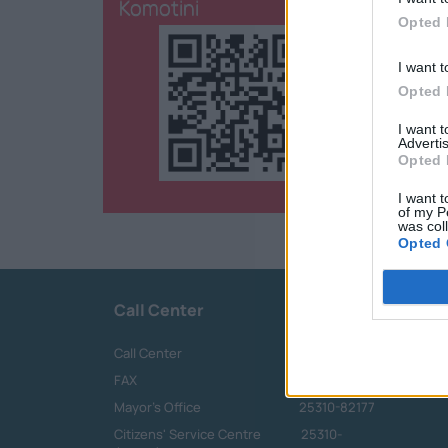
Komotini
Opted 
I want t
Opted 
I want 
Advertis
Opted 
I want t
of my P
was col
Opted 
Call Center
Call Center
25313-52400
FAX
25310-22756
Mayor's Office
25310-82177
Citizens' Service Centre
25310-