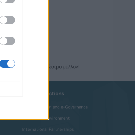
αιδιών για ένα πιο βιώσιμο μέλλον!
Website Sections
Administration and e-Governance
Built Urban Environment
International Partnerships