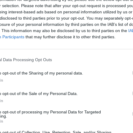
Στη συνέχεια, πραγματοποιήθηκε επίσκεψη στο Ikigai Hub, τ
r selection. Please note that after your opt-out request is processed y
eing interest-based ads based on personal information utilized by us or
από την Τράπεζα Monte dei Paschi. Κατά την επίσκεψη παρου
disclosed to third parties prior to your opt-out. You may separately opt-
διασύνδεσή του με την τοπική κοινωνία, καθώς και ο ρόλος 
losure of your personal information by third parties on the IAB’s list of
. This information may also be disclosed by us to third parties on the
IA
και νεοφυών επιχειρηματικών πρωτοβουλιών (start up). Στο 
Participants
that may further disclose it to other third parties.
πρωτοβουλίες που συνδέονται με το σχέδιο «Έξυπνη Πόλη», το
νεοφυών επιχειρήσεων, ενώ πραγματοποιήθηκε και επίσκεψη
l Data Processing Opt Outs
Ιδιαίτερη αξία είχε και η παρουσίαση του Πανεπιστημίου τη
o opt-out of the Sharing of my personal data.
Διασύνδεσης Uni Si, του Santa Chiara Lab και του Τμήματος
In
έρευνας, της καινοτομίας και των εφαρμοσμένων λύσεων με τ
o opt-out of the Sale of my Personal Data.
Η συμμετοχή του Δήμου Κομοτηνής στο έργο CARE-GET εντά
In
εξωστρέφειας και ευρωπαϊκής συνεργασίας του Δήμου, με σ
to opt-out of processing my Personal Data for Targeted
ing.
ενδυνάμωση των τοπικών φορέων και τη σταδιακή ανάπτυξη
In
ανθρωποκεντρικών υπηρεσιών.
o opt-out of Collection, Use, Retention, Sale, and/or Sharing