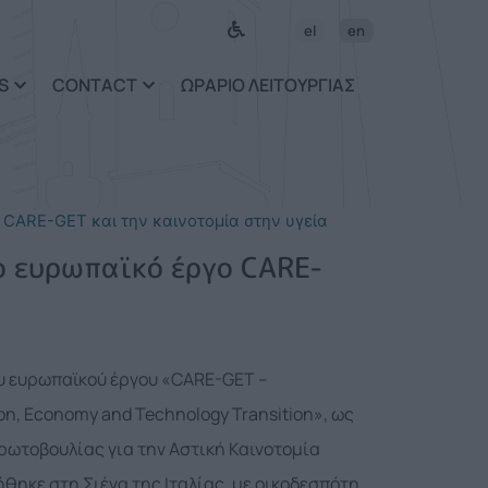
el
en
S
CONTACT
ΩΡΑΡΙΟ ΛΕΙΤΟΥΡΓΙΑΣ
 CARE-GET και την καινοτομία στην υγεία
ο ευρωπαϊκό έργο CARE-
υ ευρωπαϊκού έργου «CARE-GET –
on, Economy and Technology Transition», ως
ρωτοβουλίας για την Αστική Καινοτομία
ήθηκε στη Σιένα της Ιταλίας, με οικοδεσπότη