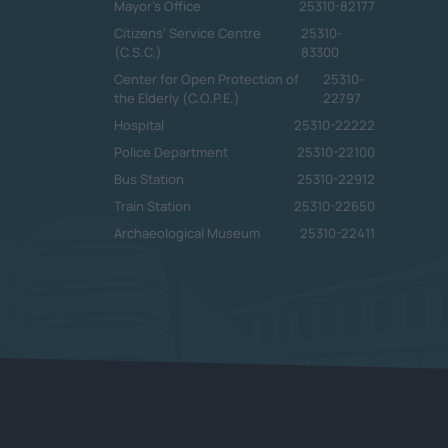
Mayor's Office
25310-82177
Citizens' Service Centre
25310-
(C.S.C.)
83300
Center for Open Protection of
25310-
the Elderly (C.O.P.E.)
22797
Hospital
25310-22222
Police Department
25310-22100
Bus Station
25310-22912
Train Station
25310-22650
Archaeological Museum
25310-22411