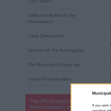
City Council
Collective Bodies of the
Municipality
Local Communities
Services of the Municipality
The Municipal Enterprises
Useful Phone Numbers
Municipali
The official application of
If you wish 
the Municipality of
sensitive in