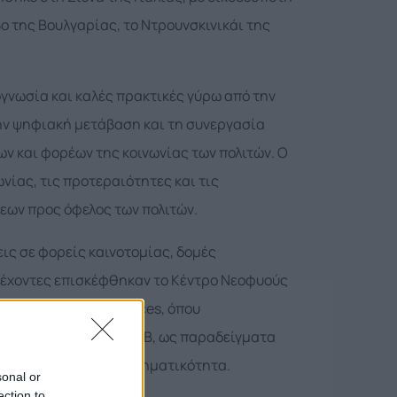
ο της Βουλγαρίας, το Ντρουνσκινικάι της
ογνωσία και καλές πρακτικές γύρω από την
την ψηφιακή μετάβαση και τη συνεργασία
ν και φορέων της κοινωνίας των πολιτών. Ο
νίας, τις προτεραιότητες και τις
εων προς όφελος των πολιτών.
ις σε φορείς καινοτομίας, δομές
τέχοντες επισκέφθηκαν το Κέντρο Νεοφυούς
το Toscana Life Sciences, όπου
ione VITA και το SAIHUB, ως παραδείγματα
σύνδεση με την επιχειρηματικότητα.
sonal or
ection to