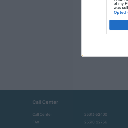
of my P
was col
Opted 
Call Center
Call Center
25313-52400
FAX
25310-22756