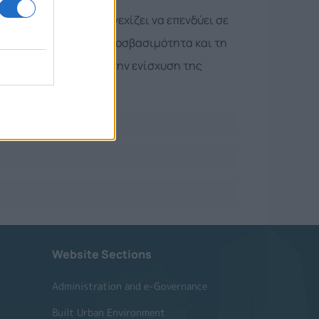
 Δήμος Κομοτηνής συνεχίζει να επενδύει σε
τική ανάπτυξη, την προσβασιμότητα και τη
ής των πολιτών και στην ενίσχυση της
Website Sections
Administration and e-Governance
Built Urban Environment