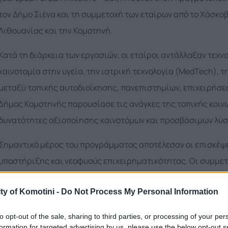
τον Δήμο Σιένα και τη συμμετοχή των εταίρων από το Χάσκοβ
Λιθουανίας και την Κομοτηνή.
Κατά τη διάρκεια των εργασιών, οι εταίροι αντάλλαξαν τεχν
καινοτομία στην υγεία, την ιατρική τεχνολογία (MedTech), 
μεταξύ τοπικής αυτοδιοίκησης, πανεπιστημίων, επιχειρήσεω
Δήμος Κομοτηνής παρουσίασε τις ανάγκες της τοπικής κοινω
δυνατότητες αξιοποίησης καινοτόμων και προσβάσιμων λύσ
Σημαντικό μέρος του προγράμματος αποτέλεσαν οι επισκέψε
υποστήριξης και νεοφυούς επιχειρηματικότητας. Οι συμμε
Επιχειρηματικότητας (start up) του Δήμου Σιένα, καθώς και 
ty of Komotini -
Do Not Process My Personal Information
παρουσιάστηκαν ο Bioincubator, το Siena Imaging, το Fondaz
δομών που ενισχύουν την έρευνα, την καινοτομία και τη δια
to opt-out of the sale, sharing to third parties, or processing of your per
formation for targeted advertising by us, please use the below opt-out s