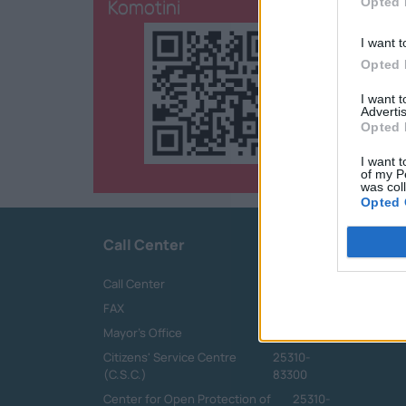
Komotini
Opted 
I want t
Opted 
I want 
Advertis
Opted 
I want t
of my P
was col
Opted 
Call Center
Call Center
25313-52400
FAX
25310-22756
Mayor's Office
25310-82177
Citizens' Service Centre
25310-
(C.S.C.)
83300
Center for Open Protection of
25310-