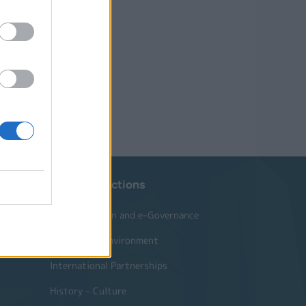
Website Sections
Administration and e-Governance
Built Urban Environment
International Partnerships
History - Culture