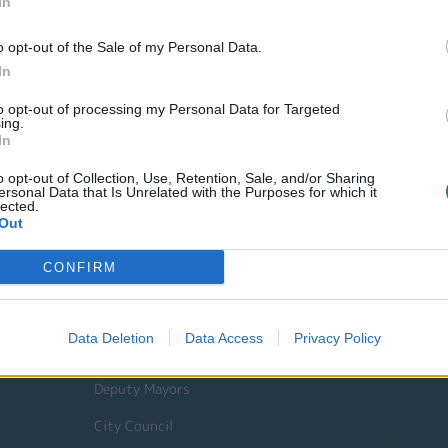
In
o opt-out of the Sale of my Personal Data.
In
to opt-out of processing my Personal Data for Targeted
ing.
In
o opt-out of Collection, Use, Retention, Sale, and/or Sharing
ersonal Data that Is Unrelated with the Purposes for which it
lected.
Out
Quick Actions
CONFIRM
The Municipality
Data Deletion
Data Access
Privacy Policy
The Mayor
Deputy Mayors
City Council