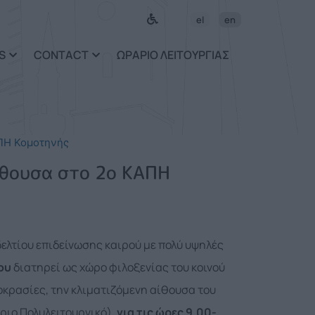
el
en
S
CONTACT
ΩΡΑΡΙΟ ΛΕΙΤΟΥΡΓΙΑΣ
ΑΠΗ Κομοτηνής
ίθουσα στο 2ο ΚΑΠΗ
ελτίου επιδείνωσης καιρού με πολύ υψηλές
ου
διατηρεί ως χώρο φιλοξενίας του κοινού
οκρασίες, την κλιματιζόμενη αίθουσα του
ριο Πολυλειτουργικό),
για τις ώρες 9.00-