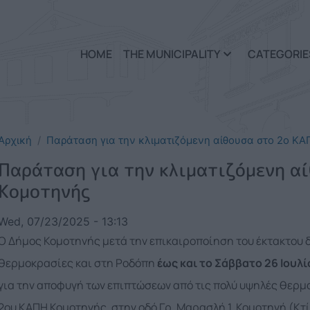
Skip to main content
HOME
THE MUNICIPALITY
CATEGORIE
Αρχική
Παράταση για την κλιματιζόμενη αίθουσα στο 2ο Κ
Παράταση για την κλιματιζόμενη α
Κομοτηνής
Wed, 07/23/2025 - 13:13
Ο Δήμος Κομοτηνής μετά την επικαιροποίηση του έκτακτου δ
θερμοκρασίες και στη Ροδόπη
έως και το Σάββατο 26 Ιουλί
για την αποφυγή των επιπτώσεων από τις πολύ υψηλές θερμ
2ου ΚΑΠΗ Κομοτηνής, στην οδό Γρ. Μαρασλή 1, Κομοτηνή (Κτί