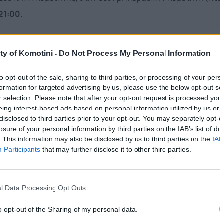
21:00.
Ορίζει υπεύθυνη για τον συντονισμό και τις απαιτούμενε
την Προϊσταμένη του Β΄ΚΑΠΗ Κομοτηνής, Δήμητρα Τσιομ
ty of Komotini -
Do Not Process My Personal Information
αναπληρωτή τον Συμεών Μαυρίδη, Προϊστάμενο στο Τμήμ
to opt-out of the sale, sharing to third parties, or processing of your per
φύλων του Δήμου Κομοτηνής -τηλέφωνο 2531022535.
formation for targeted advertising by us, please use the below opt-out s
r selection. Please note that after your opt-out request is processed y
Από τις 9:00 έως τις 15:00 το τηλέφωνο επικοινωνίας είν
eing interest-based ads based on personal information utilized by us or
disclosed to third parties prior to your opt-out. You may separately opt-
losure of your personal information by third parties on the IAB’s list of
Από τις 15:00 έως τις 21:00 το τηλέφωνο επικοινωνίας εί
. This information may also be disclosed by us to third parties on the
IA
Participants
that may further disclose it to other third parties.
l Data Processing Opt Outs
o opt-out of the Sharing of my personal data.