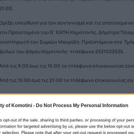
21:00.
Ορίζει υπεύθυνη για τον συντονισμό και τις απαιτούμενε
την Προϊσταμένη του Β΄ΚΑΠΗ Κομοτηνής, Δήμητρα Τσιομ
αναπληρωτή τον Συμεών Μαυρίδη, Προϊστάμενο στο Τμήμ
φύλων του Δήμου Κομοτηνής -τηλέφωνο 2531022535.
Από τις 9:00 έως τις 15:00 το τηλέφωνο επικοινωνίας είν
Από τις 15:00 έως τις 21:00 το τηλέφωνο επικοινωνίας εί
ty of Komotini -
Do Not Process My Personal Information
to opt-out of the sale, sharing to third parties, or processing of your per
formation for targeted advertising by us, please use the below opt-out s
r selection. Please note that after your opt-out request is processed y