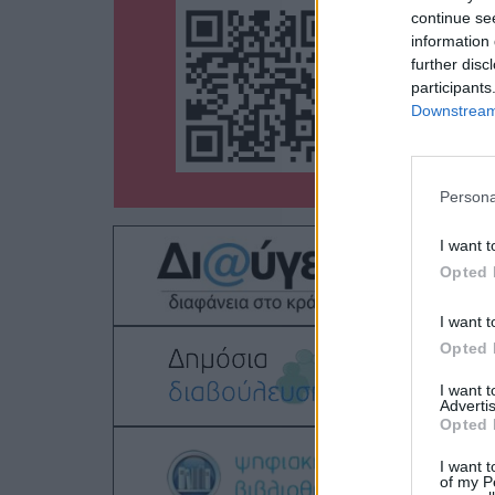
continue se
information 
further disc
participants
Downstream 
Persona
I want t
Opted 
I want t
Opted 
I want 
Advertis
Opted 
I want t
of my P