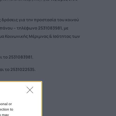
ς δράσεις για την προστασία του κοινού
πάνου – τηλέφωνο 2531083981, με
α Κοινωνικής Μέριμνας & Ισότητας των
αι το 2531083981.
ναι το 2531022535.
sonal or
ection to
ou may