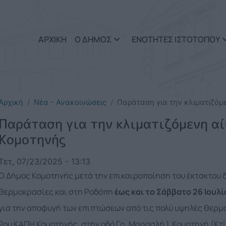
Παράκαμψη προς το κυρί
ΑΡΧΙΚΗ
Ο ΔΗΜΟΣ
ΕΝΟΤΗΤΕΣ ΙΣΤΟΤΟΠΟΥ
Αρχική
Νέα - Ανακοινώσεις
Παράταση για την κλιματιζόμ
Παράταση για την κλιματιζόμενη α
Κομοτηνής
Τετ, 07/23/2025 - 13:13
Ο Δήμος Κομοτηνής μετά την επικαιροποίηση του έκτακτου δ
θερμοκρασίες και στη Ροδόπη
έως και το Σάββατο 26 Ιουλί
για την αποφυγή των επιπτώσεων από τις πολύ υψηλές θερμ
2ου ΚΑΠΗ Κομοτηνής, στην οδό Γρ. Μαρασλή 1, Κομοτηνή (Κτί