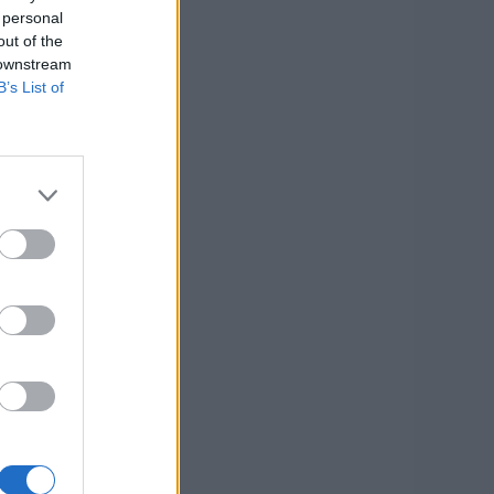
 personal
out of the
 downstream
B’s List of