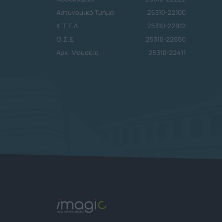
Αστυνομικό Τμήμα
25310-22100
Κ.Τ.Ε.Λ.
25310-22912
Ο.Σ.Ε.
25310-22650
Αρχ. Μουσείο
25310-22411