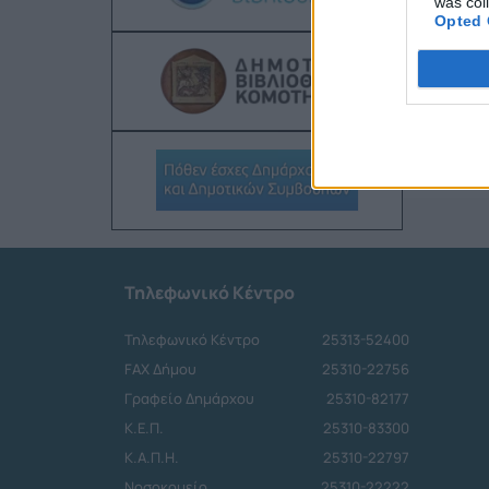
was col
Opted 
Τηλεφωνικό Κέντρο
Τηλεφωνικό Κέντρο
25313-52400
FAX Δήμου
25310-22756
Γραφείο Δημάρχου
25310-82177
Κ.Ε.Π.
25310-83300
Κ.Α.Π.Η.
25310-22797
Νοσοκομείο
25310-22222