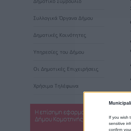
Δημοτικό Συμβούλιο
Συλλογικά Όργανα Δήμου
Δημοτικές Κοινότητες
Υπηρεσίες του Δήμου
Οι Δημοτικές Επιχειρήσεις
Χρήσιμα Τηλέφωνα
Municipali
Η επίσημη εφαρμογή του
Δήμου Κομοτηνής
If you wish 
sensitive in
confirm you