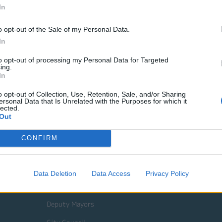
In
Πολιτικής Προστασίας στην ηλεκτρονική διεύθυνση civilprote
o opt-out of the Sale of my Personal Data.
ΠΟΛΙΤΙΚΗ ΠΡΟΣΤΑΣΙΑ ΧΑΡΤΗΣ ΕΠΙΚΙΝΔΥΝΟΤΗΤΑΣ
https://ci
In
to opt-out of processing my Personal Data for Targeted
ΠΟΛΙΤΙΚΗ ΠΡΟΣΤΑΣΙΑ ΟΔΗΓΙΕΣ
https://civilprotection.gov.gr
ing.
In
ΠΟΛΙΤΙΚΗ ΠΡΟΣΤΑΣΙΑ ΔΗΜΟΥ ΚΟΜΟΤΗΝΗΣ
https://komotini.g
o opt-out of Collection, Use, Retention, Sale, and/or Sharing
prostasia
ersonal Data that Is Unrelated with the Purposes for which it
lected.
Out
CONFIRM
Quick Actions
The Municipality
Data Deletion
Data Access
Privacy Policy
The Mayor
Deputy Mayors