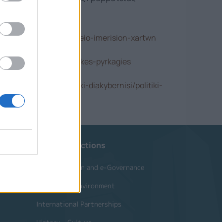
ction.gov.gr.
vilprotection.gov.gr/arxeio-imerision-xartwn
/odigies-prostasias/dasikes-pyrkagies
r/dioikisi-kai-ilektroniki-diakybernisi/politiki-
Website Sections
Administration and e-Governance
Built Urban Environment
International Partnerships