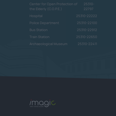
Center for Open Protection of
25310-
the Elderly (C.O.P.E.)
22797
Hospital
25310-22222
Police Department
25310-22100
Bus Station
25310-22912
Train Station
25310-22650
Archaeological Museum
25310-22411