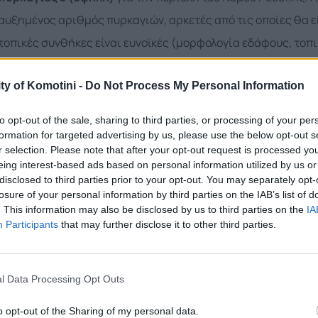
αυξημένος αριθμός πυρκαγιών, αρκετές από τις οποίες θα ε
τοπικές συνθήκες είναι ευνοϊκές (μορφολογία εδάφους, τοπι
ΟΔΗΓΙΕΣ
ty of Komotini -
Do Not Process My Personal Information
Σε περίπτωση που αντιληφθείτε μια πυρκαγιά:
Τηλεφωνήστε
to opt-out of the sale, sharing to third parties, or processing of your per
και δώστε σαφείς πληροφορίες για την τοποθεσία και το ακ
formation for targeted advertising by us, please use the below opt-out s
r selection. Please note that after your opt-out request is processed y
πληροφορίες για τη συγκεκριμένη θέση που βλέπετε την πυρ
eing interest-based ads based on personal information utilized by us or
Προστασίας συνιστά στους πολίτες να είναι ιδιαίτερα προσε
disclosed to third parties prior to your opt-out. You may separately opt-
losure of your personal information by third parties on the IAB’s list of
ύπαιθρο που μπορούν να προκαλέσουν πυρκαγιά από αμέλεια
. This information may also be disclosed by us to third parties on the
IA
ή υπολειμμάτων καθαρισμού, η χρήση μηχανημάτων που πρ
Participants
that may further disclose it to other third parties.
συσκευές συγκόλλησης, χρήση υπαίθριων ψησταριών, το κά
τσιγάρων, κ.α. Επίσης, υπενθυμίζεται ότι κατά τη διάρκεια
l Data Processing Opt Outs
καύση των αγρών. Για περισσότερες πληροφορίες και οδηγί
o opt-out of the Sharing of my personal data.
δασικών πυρκαγιών, οι πολίτες μπορούν να επισκεφθούν την