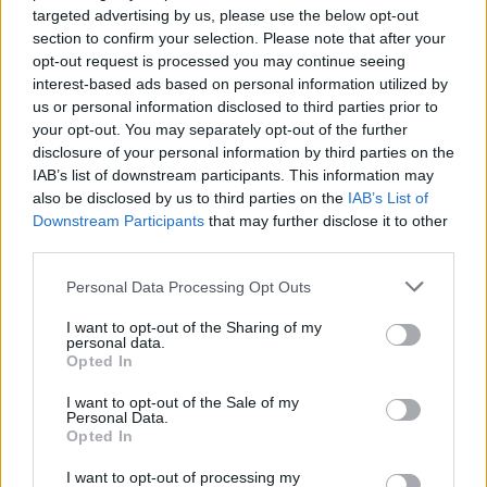
2) Σχέδιο "Δάρδανος" Σχέδιο αντιμετώπισης εκτάκτων
targeted advertising by us, please use the below opt-out
section to confirm your selection. Please note that after your
αναγκών και άμεσης βραχείας διαχείρισης των
opt-out request is processed you may continue seeing
συνεπειών από την εκδήλωση πλημμυρικών φαινομένων
interest-based ads based on personal information utilized by
us or personal information disclosed to third parties prior to
your opt-out. You may separately opt-out of the further
3) Σχέδιο "ΒΟΡΕΑΣ" Σχέδιο αντιμετώπισης εκτάκτων
disclosure of your personal information by third parties on the
αναγκών και άμεσης βραχείας διαχείρισης των
IAB’s list of downstream participants. This information may
also be disclosed by us to third parties on the
IAB’s List of
συνεπειών από την εκδήλωση χιονοπτώσεων παγετού
Downstream Participants
that may further disclose it to other
third parties.
4) Σχέδιο "ΕΓΚΕΛΑΔΟΣ"
Σχέδιο αντιμετώπισης εκτάκτων
Personal Data Processing Opt Outs
αναγκών και άμεσης βραχείας διαχείρισης των
συνεπειών από την εκδήλωση σεισμών
I want to opt-out of the Sharing of my
personal data.
Opted In
5)Δημιουργία Μητρώου Ευάλωτων Ομάδων Πολιτών για
I want to opt-out of the Sale of my
την έγκαιρη ενημέρωσή τους σε περίπτωση εφαρμογής
Personal Data.
Opted In
του μέτρου της οργανωμένης προληπτικής
I want to opt-out of processing my
απομάκρυνσης λόγω πυρκαγιών (Επισυνάπτεται