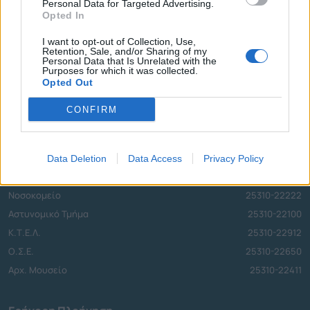
Personal Data for Targeted Advertising.
Opted In
υπόδειγμα Υπεύθυνης Δήλωσης)
I want to opt-out of Collection, Use,
Retention, Sale, and/or Sharing of my
Personal Data that Is Unrelated with the
Τηλεφωνικό Κέντρο
Purposes for which it was collected.
Opted Out
Τηλεφωνικό Κέντρο
25313-52400
CONFIRM
FAX Δήμου
25310-22756
Γραφείο Δημάρχου
25310-82177
Κ.Ε.Π.
25310-83300
Data Deletion
Data Access
Privacy Policy
Κ.Α.Π.Η.
25310-22797
Νοσοκομείο
25310-22222
Αστυνομικό Τμήμα
25310-22100
Κ.Τ.Ε.Λ.
25310-22912
Ο.Σ.Ε.
25310-22650
Αρχ. Μουσείο
25310-22411