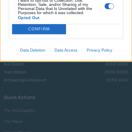
I want to opt-out of Collection, Use,
Retention, Sale, and/or Sharing of my
Call Center
25313-52400
Personal Data that Is Unrelated with the
Purposes for which it was collected.
FAX
25310-22756
Opted Out
Mayor's Office
25310-82177
CONFIRM
Citizens' Service Centre (C.S.C.)
25310-83300
Center for Open Protection of the Elderly (C.O.P.E.)
25310-22797
Hospital
25310-22222
Data Deletion
Data Access
Privacy Policy
Police Department
25310-22100
Bus Station
25310-22912
Train Station
25310-22650
Archaeological Museum
25310-22411
Quick Actions
The Municipality
The Mayor