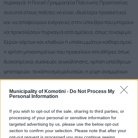
πυρκαγιά. Η Γενική Γραμματεία Πολιτικής Προστασίας
συνιστά στους πολίτες να είναι ιδιαίτερα προσεκτικοί
και να αποφεύγουν ενέργειες στην ύπαιθρο που μπορούν
να προκαλέσουν πυρκαγιά από αμέλεια, όπως το κάψιμο
ξερών χόρτων και κλαδιών ή υπολειμμάτων καθαρισμού,
η χρήση μηχανημάτων που προκαλούν σπινθήρες όπως
δισκοπρίονα, συσκευές συγκόλλησης, χρήση υπαίθριων
ψησταριών, το κάπνισμα μελισσών, η ρίψη αναμμένων
τσιγάρων, κ.α. Επίσης, υπενθυμίζεται ότι κατά τη
διάρκεια της αντιπυρικής περιόδου απαγορεύεται η
Municipality of Komotini -
Do Not Process My
Personal Information
καύση των αγρών. Για περισσότερες πληροφορίες και
οδηγίες αυτοπροστασίας από τους κινδύνους των
If you wish to opt-out of the sale, sharing to third parties, or
processing of your personal or sensitive information for
δασικών πυρκαγιών, οι πολίτες μπορούν να επισκεφθούν
targeted advertising by us, please use the below opt-out
την ιστοσελίδα της Γενικής Γραμματείας Πολιτικής
section to confirm your selection. Please note that after your
opt-out request is processed you may continue seeing