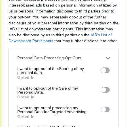
Προστασίας στην ηλεκτρονική διεύθυνση
interest-based ads based on personal information utilized by
civilprotection.gov.gr.
us or personal information disclosed to third parties prior to
your opt-out. You may separately opt-out of the further
disclosure of your personal information by third parties on the
ΠΟΛΙΤΙΚΗ ΠΡΟΣΤΑΣΙΑ ΧΑΡΤΗΣ ΕΠΙΚΙΝΔΥΝΟΤΗΤΑΣ
IAB’s list of downstream participants. This information may
https://civilprotection.gov.gr/arxeio-imerision-xartwn
also be disclosed by us to third parties on the
IAB’s List of
Downstream Participants
that may further disclose it to other
third parties.
ΠΟΛΙΤΙΚΗ ΠΡΟΣΤΑΣΙΑ ΟΔΗΓΙΕΣ
https://civilprotection.gov.gr/odigies-prostasias/dasikes-
Personal Data Processing Opt Outs
pyrkagies
I want to opt-out of the Sharing of my
personal data.
Opted In
ΠΟΛΙΤΙΚΗ ΠΡΟΣΤΑΣΙΑ ΔΗΜΟΥ ΚΟΜΟΤΗΝΗΣ
https://komotini.gr/dioikisi-kai-ilektroniki-
I want to opt-out of the Sale of my
Personal Data.
diakybernisi/politiki-prostasia
Opted In
I want to opt-out of processing my
Personal Data for Targeted Advertising.
Opted In
Call Center