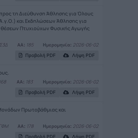
 προς τη Διεύθυνση Άθλησης για Όλους
.γ.Ο.) και Εκδηλώσεων Άθλησης για
14 θέσεων Πτυχιούχων Φυσικής Αγωγής
Σ3Δ
ΑΑ:
185
Ημερομηνία:
2026-06-02
Προβολή PDF
Λήψη PDF
ους.
Ι68
ΑΑ:
183
Ημερομηνία:
2026-06-02
Προβολή PDF
Λήψη PDF
Μονάδων Πρωτοβάθμιας και
ΓΦΜ
ΑΑ:
178
Ημερομηνία:
2026-06-02
Προβολή PDF
Λήψη PDF