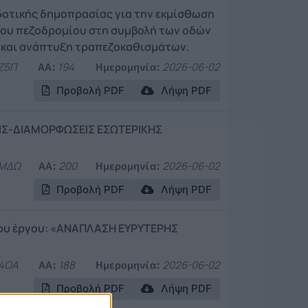
δοτικής δημοπρασίας για την εκμίσθωση
 του πεζοδρομίου στη συμβολή των οδών
η και ανάπτυξη τραπεζοκαθισμάτων.
Ζ5Π
ΑΑ:
194
Ημερομηνία:
2026-06-02
Προβολή PDF
Λήψη PDF
ΣΕΙΣ-ΔΙΑΜΟΡΦΩΣΕΙΣ ΕΣΩΤΕΡΙΚΗΣ
ΜΔΩ
ΑΑ:
200
Ημερομηνία:
2026-06-02
Προβολή PDF
Λήψη PDF
του έργου: «ΑΝΑΠΛΑΣΗ ΕΥΡΥΤΕΡΗΣ
4ΟΑ
ΑΑ:
188
Ημερομηνία:
2026-06-02
Προβολή PDF
Λήψη PDF