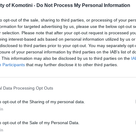
ty of Komotini -
Do Not Process My Personal Information
Τροποποίηση ή μη της υπ’ αριθ. 133/22.04.2026 απόφασ
αφορά την τροποποίηση της δημόσιας σύμβασης για τ
to opt-out of the sale, sharing to third parties, or processing of your per
Δημοτικών Κτιρίων και Ιατρείων του Δήμου Κομοτηνής 
formation for targeted advertising by us, please use the below opt-out s
οικονομικού της αντικειμένου βάσει της ισχύουσας νομ
r selection. Please note that after your opt-out request is processed y
και το ημερομίσθιο.
eing interest-based ads based on personal information utilized by us or
disclosed to third parties prior to your opt-out. You may separately opt-
Όργανο / Επιτροπή:
Δημοτική Επιτροπή
ΑΔΑ:
Ψ4ΤΩΩΛΟ-
losure of your personal information by third parties on the IAB’s list of
. This information may also be disclosed by us to third parties on the
IA
Participants
that may further disclose it to other third parties.
Εξειδίκευση πίστωσης για επιχορήγηση αθλητικών συλ
Όργανο / Επιτροπή:
Δημοτική Επιτροπή
ΑΔΑ:
Ρ3ΕΡΩΛΟ-
l Data Processing Opt Outs
o opt-out of the Sharing of my personal data.
In
Επιστροφή ή μη αχρεωστήτως καταβληθέντων ποσών.
Όργανο / Επιτροπή:
Δημοτική Επιτροπή
ΑΔΑ:
6ΔΖ9ΩΛΟ-
o opt-out of the Sale of my Personal Data.
In