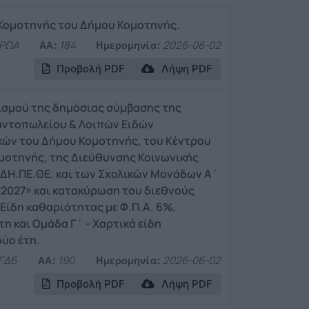
 Κομοτηνής του Δήμου Κομοτηνής.
ΡΩΑ
ΑΑ:
184
Ημερομηνία:
2026-06-02
Προβολή PDF
Λήψη PDF
νισμού της δημόσιας σύμβασης της
αντοπωλείου & Λοιπών Ειδών
κών του Δήμου Κομοτηνής, του Κέντρου
μοτηνής, της Διεύθυνσης Κοινωνικής
ΔΗ.ΠΕ.ΘΕ. και των Σχολικών Μονάδων Α΄
ι 2027» και κατακύρωση του διεθνούς
Είδη καθαριότητας με Φ.Π.Α. 6%,
τη και Ομάδα Γ΄ - Χαρτικά είδη
δύο έτη.
ΓΔ6
ΑΑ:
190
Ημερομηνία:
2026-06-02
Προβολή PDF
Λήψη PDF