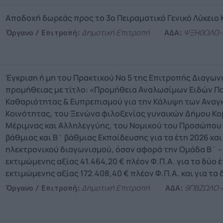
Αποδοχή δωρεάς προς το 3ο Πειραματικό Γενικό Λύκειο
Όργανο / Επιτροπή:
Δημοτική Επιτροπή
ΑΔΑ:
ΨΞΗ0ΩΛΟ-
Έγκριση ή μη του Πρακτικού Νο 5 της Επιτροπής Διαγω
προμήθειας με τίτλο: «Προμήθεια Αναλωσίμων Ειδών Π
Καθαριότητας & Ευπρεπισμού για την Κάλυψη των Αναγ
Κοινότητας, του Ξενώνα φιλοξενίας γυναικών Δήμου Κο
Μέριμνας και Αλληλεγγύης, του Νομικού του Προσώπου 
βάθμιας και Β΄ βάθμιας Εκπαίδευσης για τα έτη 2026 κα
ηλεκτρονικού διαγωνισμού, όσον αφορά την Ομάδα Β΄ - 
εκτιμώμενης αξίας 41.464,20 € πλέον Φ.Π.Α. για τα δύο έ
εκτιμώμενης αξίας 172.408,40 € πλέον Φ.Π.Α. και για τα 
Όργανο / Επιτροπή:
Δημοτική Επιτροπή
ΑΔΑ:
9ΠΒΖΩΛΟ-