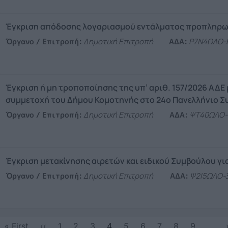
Έγκριση απόδοσης λογαριασμού εντάλματος προπληρω
Όργανο / Επιτροπή:
Δημοτική Επιτροπή
ΑΔΑ:
Ρ7Ν4ΩΛΟ-
Έγκριση ή μη τροποποίησης της υπ’ αριθ. 157/2026 ΑΔΕ 
συμμετοχή του Δήμου Κομοτηνής στο 24ο Πανελλήνιο Συ
Όργανο / Επιτροπή:
Δημοτική Επιτροπή
ΑΔΑ:
ΨΤ40ΩΛΟ-
Έγκριση μετακίνησης αιρετών και ειδικού Συμβούλου γι
Όργανο / Επιτροπή:
Δημοτική Επιτροπή
ΑΔΑ:
Ψ2Ι5ΩΛΟ-
Pagination
First page
Previous page
« First
‹‹
1
2
3
4
5
6
7
8
9
…