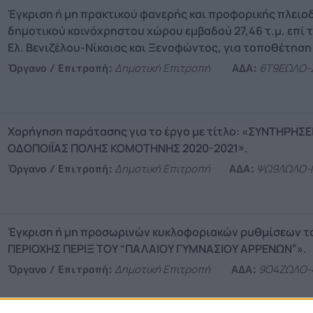
Έγκριση ή μη πρακτικού φανερής και προφορικής πλειο
δημοτικού κοινόχρηστου χώρου εμβαδού 27,46 τ.μ. επί
Ελ. Βενιζέλου-Νίκαιας και Ξενοφώντος, για τοποθέτησ
Όργανο / Επιτροπή:
Δημοτική Επιτροπή
ΑΔΑ:
6Τ9ΕΩΛΟ-
Χορήγηση παράτασης για το έργο με τίτλο: «ΣΥΝΤΗΡΗ
ΟΔΟΠΟΙΪΑΣ ΠΟΛΗΣ ΚΟΜΟΤΗΝΗΣ 2020-2021».
Όργανο / Επιτροπή:
Δημοτική Επιτροπή
ΑΔΑ:
ΨΩ9ΛΩΛΟ-
Έγκριση ή μη προσωρινών κυκλοφοριακών ρυθμίσεων 
ΠΕΡΙΟΧΗΣ ΠΕΡΙΞ ΤΟΥ “ΠΑΛΑΙΟΥ ΓΥΜΝΑΣΙΟΥ ΑΡΡΕΝΩΝ”».
Όργανο / Επιτροπή:
Δημοτική Επιτροπή
ΑΔΑ:
9Ο4ΖΩΛΟ-