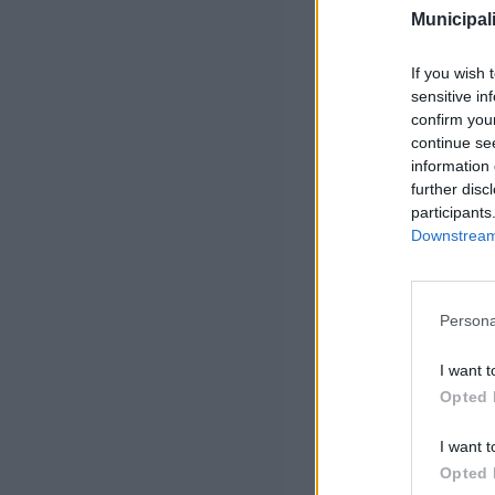
Municipali
If you wish 
sensitive in
confirm you
continue se
information 
further disc
participants
Downstream 
Persona
I want t
Opted 
I want t
Opted 