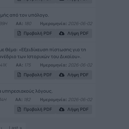
μής από τον υπόλογο.
Β9Η
ΑΑ:
180
Ημερομηνία:
2026-06-02
Προβολή PDF
Λήψη PDF
με θέμα: «Εξειδίκευση πίστωσης για τη
νέδριο των Ιστορικών του Δικαίου».
41Κ
ΑΑ:
175
Ημερομηνία:
2026-06-02
Προβολή PDF
Λήψη PDF
α υπηρεσιακούς λόγους.
34Η
ΑΑ:
182
Ημερομηνία:
2026-06-02
Προβολή PDF
Λήψη PDF
Next page
Last page
››
Last »