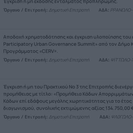
Έγκριση ή μη έκδοσης εντάλματος προπληρωμής.
Όργανο / Επιτροπή:
Δημοτική Επιτροπή
ΑΔΑ:
ΡΡΑΝΩΛΟ-
Αποδοχή χρηματοδότησης και έγκριση υλοποίησης του έ
Participatory Urban Governance Summit» από τον Δήμο 
Προγράμματος «CERV».
Όργανο / Επιτροπή:
Δημοτική Επιτροπή
ΑΔΑ:
ΨΙΤΤΩΛΟ-
Έγκριση ή μη του Πρακτικού Νο 3 της Επιτροπής διενέρ
προμήθειας με τίτλο: «Προμήθεια Κάδων Απορριμμάτων 
Κάδων επί εδάφους μεγάλης χωρητικότητας για το έτος
διαγωνισμού, συνολικής εκτιμώμενης αξίας 134.750,00 €
Όργανο / Επιτροπή:
Δημοτική Επιτροπή
ΑΔΑ:
ΨΛ0ΓΩΛΟ-