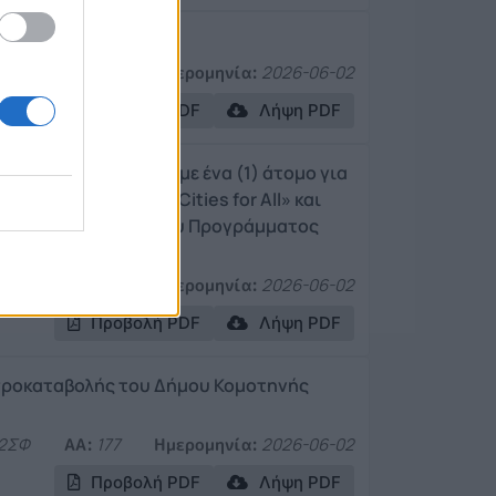
Η95
ΑΑ:
170
Ημερομηνία:
2026-06-02
Προβολή PDF
Λήψη PDF
ης μίσθωσης έργου με ένα (1) άτομο για
τίτλο: «Accessible Cities for All» και
τηνής στο πλαίσιο του Προγράμματος
72Φ
ΑΑ:
186
Ημερομηνία:
2026-06-02
Προβολή PDF
Λήψη PDF
 προκαταβολής του Δήμου Κομοτηνής
2ΣΦ
ΑΑ:
177
Ημερομηνία:
2026-06-02
Προβολή PDF
Λήψη PDF