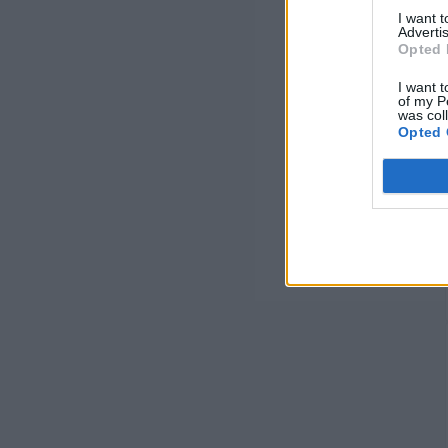
I want 
Advertis
Opted 
I want t
of my P
was col
Opted 