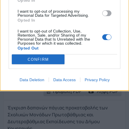
Opted In
την υλοποίηση των αντίστοιχων τμημάτων.
I want to opt-out of processing my
Όργανο / Επιτροπή:
ΑΔΑ:
ΑΑ:
Ημερομηνία:
Personal Data for Targeted Advertising.
Opted In
Δημοτική Επιτροπή
6ΔΖΣΩΛΟ-
185
2026-06-02
Σ3Δ
I want to opt-out of Collection, Use,
Retention, Sale, and/or Sharing of my
Προβολή PDF
Λήψη PDF
Personal Data that Is Unrelated with the
Purposes for which it was collected.
Opted Out
Έγκριση μετακίνησης υπαλλήλων για
CONFIRM
υπηρεσιακούς λόγους.
Όργανο / Επιτροπή:
ΑΔΑ:
ΑΑ:
Ημερομηνία:
Δημοτική Επιτροπή
Ρ226ΩΛΟ-
183
2026-06-02
Data Deletion
Data Access
Privacy Policy
Ι68
Προβολή PDF
Λήψη PDF
Έγκριση δαπανών πάγιας προκαταβολής των
Σχολικών Μονάδων Πρωτοβάθμιας και
Δευτεροβάθμιας Εκπαίδευσης του Δήμου
Κομοτηνής.