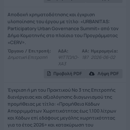
Αποδοχή χρηματοδότησης και έγκριση
υλοποίησης του έργου με τίτλο: «URBANITAS:
Participatory Urban Governance Summit» από τον
Δήμο Κομοτηνής στο πλαίσιο του Προγράμματος
«CERV».
Όργανο / Επιτροπή:
ΑΔΑ:
ΑΑ:
Ημερομηνία:
Δημοτική Επιτροπή
ΨΙΤΤΩΛΟ-
187
2026-06-02
ΧΑ3
Προβολή PDF
Λήψη PDF
Έγκριση ή μη του Πρακτικού Νο 3 της Επιτροπής
διενέργειας και αξιολόγησης διαγωνισμού της
προμήθειας με τίτλο: «Προμήθεια Κάδων
Απορριμμάτων Χωρητικότητας έως 1.100 λίτρων
και Κάδων επί εδάφους μεγάλης χωρητικότητας
για το έτος 2026» και κατακύρωση του