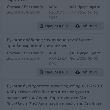
Όργανο / Επιτροπή:
ΑΔΑ:
ΑΑ:
Ημερομηνία:
Δημοτική Επιτροπή
926ΒΩΛΟ-
178
2026-06-02
ΓΦΜ
Προβολή PDF
Λήψη PDF
Έγκριση απόδοσης λογαριασμού εντάλματος
προπληρωμής από τον υπόλογο.
Όργανο / Επιτροπή:
ΑΔΑ:
ΑΑ:
Ημερομηνία:
Δημοτική Επιτροπή
Ρ7Ν4ΩΛΟ-
180
2026-06-02
Β9Η
Προβολή PDF
Λήψη PDF
Έγκριση ή μη τροποποίησης της υπ’ αριθ. 157/2026
ΑΔΕ με θέμα: «Εξειδίκευση πίστωσης για τη
συμμετοχή του Δήμου Κομοτηνής στο 24ο
Πανελλήνιο Συνέδριο των Ιστορικών του Δικαίου».