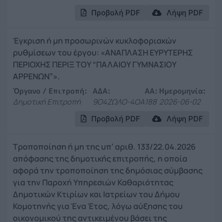
Προβολή PDF
Λήψη PDF
Έγκριση ή μη προσωρινών κυκλοφοριακών
ρυθμίσεων του έργου: «ΑΝΑΠΛΑΣΗ ΕΥΡΥΤΕΡΗΣ
ΠΕΡΙΟΧΗΣ ΠΕΡΙΞ ΤΟΥ “ΠΑΛΑΙΟΥ ΓΥΜΝΑΣΙΟΥ
ΑΡΡΕΝΩΝ”».
Όργανο / Επιτροπή:
ΑΔΑ:
ΑΑ:
Ημερομηνία:
Δημοτική Επιτροπή
9Ο4ΖΩΛΟ-4ΟΑ
188
2026-06-02
Προβολή PDF
Λήψη PDF
Τροποποίηση ή μη της υπ’ αριθ. 133/22.04.2026
απόφασης της δημοτικής επιτροπής, η οποία
αφορά την τροποποίηση της δημόσιας σύμβασης
για την Παροχή Υπηρεσιών Καθαριότητας
Δημοτικών Κτιρίων και Ιατρείων του Δήμου
Κομοτηνής για Ένα Έτος, λόγω αύξησης του
οικονομικού της αντικειμένου βάσει της