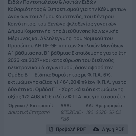
Ειδών Παντοπωλείου & Λοιπών Ειδών
Καθαριότητας & Ευπρεπισμού για την Κάλυψη των
Αναγκών του Δήμου Κομοτηνής, του Κέντρου
Κοινότητας, του Ξενώνα φιλοξενίας γυναικών
Δήμου Κομοτηνής, της Διεύθυνσης Κοινωνικής
Μέριμνας και Αλληλεγγύης, του Νομικού του
Προσώπου ΔΗ.ΠΕ.ΘΕ. και των Σχολικών Μονάδων
Α΄ βάθμιας και Β΄ βάθμιας Εκπαίδευσης για τα έτη
2026 και 2027» και κατακύρωση του διεθνούς
ηλεκτρονικού διαγωνισμού, όσον αφορά την
Ομάδα Β΄ - Είδη καθαριότητας με Φ.Π.Α. 6%,
εκτιμώμενης αξίας 41.464,20 € πλέον Φ.Π.Α. για τα
δύο έτη και Ομάδα Γ΄ - Χαρτικά είδη εκτιμώμενης
αξίας 172.408,40 € πλέον Φ.Π.Α. και για τα δύο έτη.
Όργανο / Επιτροπή:
ΑΔΑ:
ΑΑ:
Ημερομηνία:
Δημοτική Επιτροπή
9ΠΒΖΩΛΟ-
190
2026-06-02
ΓΔ6
Προβολή PDF
Λήψη PDF