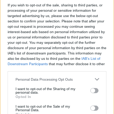
If you wish to opt-out of the sale, sharing to third parties, or
Όργανο / Επιτροπή:
ΑΔΑ:
ΑΑ:
Ημερομηνία:
processing of your personal or sensitive information for
Δημοτική Επιτροπή
ΡΝΞΨΩΛΟ-72Φ
186
2026-06-02
targeted advertising by us, please use the below opt-out
Προβολή PDF
Λήψη PDF
section to confirm your selection. Please note that after your
opt-out request is processed you may continue seeing
interest-based ads based on personal information utilized by
Έγκριση δαπανών που έγιναν από τη χρήση της
us or personal information disclosed to third parties prior to
πάγιας προκαταβολής του Δήμου Κομοτηνής
your opt-out. You may separately opt-out of the further
οικονομικού έτους 2026.
disclosure of your personal information by third parties on the
IAB’s list of downstream participants. This information may
Όργανο / Επιτροπή:
ΑΔΑ:
ΑΑ:
Ημερομηνία:
also be disclosed by us to third parties on the
IAB’s List of
Δημοτική Επιτροπή
ΡΦ2ΛΩΛΟ-2ΣΦ
177
2026-06-02
Downstream Participants
that may further disclose it to other
Προβολή PDF
Λήψη PDF
third parties.
Personal Data Processing Opt Outs
Έγκριση ή μη υποβολής αίτησης συμμετοχής του
Δήμου προς τη Διεύθυνση Άθλησης για Όλους στο
I want to opt-out of the Sharing of my
personal data.
πλαίσιο των Προγραμμάτων Άθλησης για Όλους
Opted In
(Π.Α.γ.Ο.) και Εκδηλώσεων Άθλησης για Όλους
I want to opt-out of the Sale of my
(Ε.Α.γ.Ο.) περιόδου 2026-2027 και καθορισμός 14
Personal Data.
θέσεων Πτυχιούχων Φυσικής Αγωγής (ΠΦΑ) για