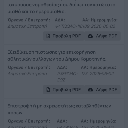
ισχύουσας νομοθεσίας που διέπει τον κατώτατο
μισθό και το ημερομίσθιο.
Όργανο / Επιτροπή:
ΑΔΑ:
ΑΑ:
Ημερομηνία:
Δημοτική Επιτροπή
Ψ4ΤΩΩΛΟ-1Ι8
189
2026-06-02
Προβολή PDF
Λήψη PDF
Εξειδίκευση πίστωσης για επιχορήγηση
αθλητικών συλλόγων του Δήμου Κομοτηνής.
Όργανο / Επιτροπή:
ΑΔΑ:
ΑΑ:
Ημερομηνία:
Δημοτική Επιτροπή
Ρ3ΕΡΩΛΟ-
173
2026-06-02
Ε9Ζ
Προβολή PDF
Λήψη PDF
Επιστροφή ή μη αχρεωστήτως καταβληθέντων
ποσών.
Όργανο / Επιτροπή:
ΑΔΑ:
ΑΑ:
Ημερομηνία:
Δημοτική Επιτροπή
6ΔΖ9ΩΛΟ-
176
2026-06-02