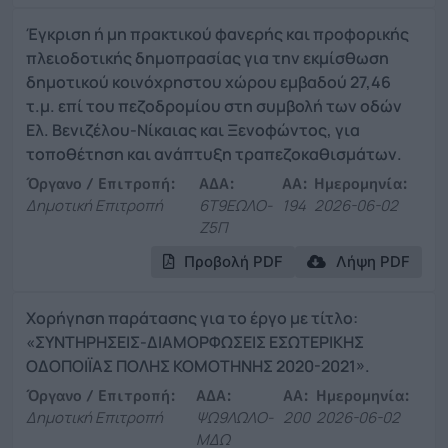
Έγκριση ή μη πρακτικού φανερής και προφορικής
πλειοδοτικής δημοπρασίας για την εκμίσθωση
δημοτικού κοινόχρηστου χώρου εμβαδού 27,46
τ.μ. επί του πεζοδρομίου στη συμβολή των οδών
Ελ. Βενιζέλου-Νίκαιας και Ξενοφώντος, για
τοποθέτηση και ανάπτυξη τραπεζοκαθισμάτων.
Όργανο / Επιτροπή:
ΑΔΑ:
ΑΑ:
Ημερομηνία:
Δημοτική Επιτροπή
6Τ9ΕΩΛΟ-
194
2026-06-02
Ζ5Π
Προβολή PDF
Λήψη PDF
Χορήγηση παράτασης για το έργο με τίτλο:
«ΣΥΝΤΗΡΗΣΕΙΣ-ΔΙΑΜΟΡΦΩΣΕΙΣ ΕΣΩΤΕΡΙΚΗΣ
ΟΔΟΠΟΙΪΑΣ ΠΟΛΗΣ ΚΟΜΟΤΗΝΗΣ 2020-2021».
Όργανο / Επιτροπή:
ΑΔΑ:
ΑΑ:
Ημερομηνία:
Δημοτική Επιτροπή
ΨΩ9ΛΩΛΟ-
200
2026-06-02
ΜΔΩ