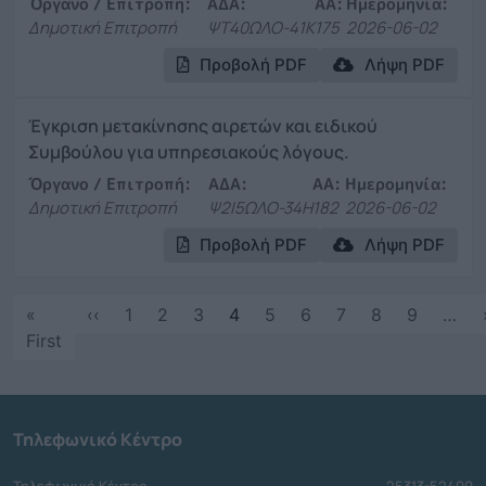
Όργανο / Επιτροπή:
ΑΔΑ:
ΑΑ:
Ημερομηνία:
Δημοτική Επιτροπή
ΨΤ40ΩΛΟ-41Κ
175
2026-06-02
Προβολή PDF
Λήψη PDF
Έγκριση μετακίνησης αιρετών και ειδικού
Συμβούλου για υπηρεσιακούς λόγους.
Όργανο / Επιτροπή:
ΑΔΑ:
ΑΑ:
Ημερομηνία:
Δημοτική Επιτροπή
Ψ2Ι5ΩΛΟ-34Η
182
2026-06-02
Προβολή PDF
Λήψη PDF
Σελιδοποίηση
Προηγούμενη σελίδα
«
‹‹
1
2
3
4
5
6
7
8
9
…
First page
First
Τηλεφωνικό Κέντρο