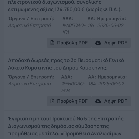
ηλεκτρονικού διαγωνισμού, συνολικής
εκτιμώμενης αξίας 134.750,00 € (χωρίς Φ.Π.Α.).
Όργανο / Επιτροπή:
ΑΔΑ:
ΑΑ:
Ημερομηνία:
Δημοτική Επιτροπή
ΨΛ0ΓΩΛΟ-
191
2026-06-02
ΙΓΛ
Προβολή PDF
Λήψη PDF
Αποδοχή δωρεάς προς το 3ο Πειραματικό Γενικό
Λύκειο Κομοτηνής του Δήμου Κομοτηνής.
Όργανο / Επιτροπή:
ΑΔΑ:
ΑΑ:
Ημερομηνία:
Δημοτική Επιτροπή
ΨΞΗ0ΩΛΟ-
184
2026-06-02
ΡΩΑ
Προβολή PDF
Λήψη PDF
Έγκριση ή μη του Πρακτικού Νο 5 της Επιτροπής
Διαγωνισμού της δημόσιας σύμβασης της
προμήθειας με τίτλο: «Προμήθεια Αναλωσίμων