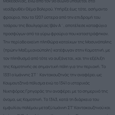
Μακεδονίας, ενώ από τον 9ο αιώνα υπάγεται στο
νεοϊδρυθέν Θέμα Βολερού. Υπήρξε έως τότε, ασήμαντο
φρούριο, που το 1207 ύστερα από την επιδρομή του
τσάρου της Βουλγαρίας Ιβάν Α΄, αποτέλεσε καταφύγιο
προσφύγων από τα γύρω φρούρια που καταστράφηκαν.
Την περίοδο εκείνη πληθώρα κατοίκων της Μοσυνόπολης
(πρώην Μαξιμιανούπολη) κατέφυγαν στην Κομοτηνή, με
τον πληθυσμό από τότε να αυξάνεται, και την εξέλιξη
της Κομοτηνής σε σημαντική πόλη για την περιοχή. Το
1331 ο Ιωάννης ΣΤ΄ Καντακουζηνός την αναφέρει ως
Κουμουτζηνά πόλισμα ενώ το 1341 ο ιστορικός
Νικηφόρος Γρηγοράς την αναφέρει με το σημερινό της
όνομα, ως Κομοτηνή. Το 1343, κατά τη διάρκεια του
εμφυλίου πολέμου μεταξύ Ιωάννη ΣΤ' Καντακουζηνού και