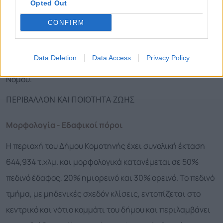
Opted Out
περιβαλλοντική και πολιτισμική συνοχή στο εσωτερικό
CONFIRM
του νομού αποτελούν προϋποθέσεις, που εφόσον
αξιοποιηθούν, μπορούν να συμβάλλουν στην
Data Deletion
Data Access
Privacy Policy
ολοκληρωμένη ανάπτυξη του Δήμου και γενικότερα του
Νομού.
ΠΕΡΙΒΑΛΛΟΝ ΚΑΙ ΠΟΙΟΤΗΤΑ ΖΩΗΣ
Μορφολογία - Εδαφικοί πόροι
Η περιοχή του Δήμου Κομοτηνής έχει συνολική έκταση
644,934 τ.χλμ. και μορφολογικά κατανέμεται σε 50%
πεδινό έδαφος, 20% ημιορεινό και 30% ορεινό. Το πεδινό
τμήμα, με μηδενικές σχεδόν κλίσεις, εντοπίζεται στο
κεντρικό και νότιο κομμάτι του δήμου και περιλαμβάνει