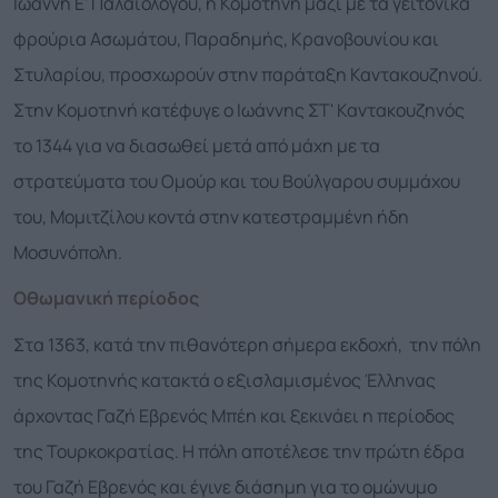
Ιωάννη Ε' Παλαιολόγου, η Κομοτηνή μαζί με τα γειτονικά
φρούρια Ασωμάτου, Παραδημής, Κρανοβουνίου και
Στυλαρίου, προσχωρούν στην παράταξη Καντακουζηνού.
Στην Κομοτηνή κατέφυγε ο Ιωάννης ΣΤ' Καντακουζηνός
το 1344 για να διασωθεί μετά από μάχη με τα
στρατεύματα του Ομούρ και του Βούλγαρου συμμάχου
του, Μομιτζίλου κοντά στην κατεστραμμένη ήδη
Μοσυνόπολη.
Οθωμανική περίοδος
Στα 1363, κατά την πιθανότερη σήμερα εκδοχή, την πόλη
της Κομοτηνής κατακτά ο εξισλαμισμένος Έλληνας
άρχοντας Γαζή Εβρενός Μπέη και ξεκινάει η περίοδος
της Τουρκοκρατίας. Η πόλη αποτέλεσε την πρώτη έδρα
του Γαζή Εβρενός και έγινε διάσημη για το ομώνυμο