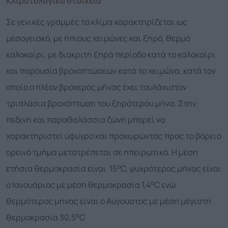
Κλιματολογικά στοιχεία
Σε γενικές γραμμές το κλίμα χαρακτηρίζεται ως
μεσογειακό, με ήπιους χειμώνες και ξηρό, θερμό
καλοκαίρι, με διακριτή ξηρά περίοδο κατά το καλοκαίρι
και παρουσία βροχοπτώσεων κατά το χειμώνα, κατά τον
οποίο ο πλέον βροχερός μήνας έχει τουλάχιστον
τριπλάσια βροχόπτωση του ξηρότερου μήνα. Στην
πεδινή και παραθαλάσσια ζώνη μπορεί να
χαρακτηριστεί ύφυγρο και προχωρώντας προς το βόρειο
ορεινό τμήμα μετατρέπεται σε ηπειρωτικό. Η μέση
ο
ετήσια θερμοκρασία είναι 15
C, ψυχρότερος μήνας είναι
ο
ο Ιανουάριος με μέση θερμοκρασία 1,4
C ενώ
θερμότερος μήνας είναι ο Αύγουστος με μέση μέγιστη
ο
θερμοκρασία 30,5
C