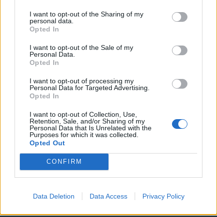
Τηλεφωνικό Κέντρο
I want to opt-out of the Sharing of my
personal data.
Τηλεφωνικό Κέντρο
25313-52400
Opted In
FAX Δήμου
25310-22756
I want to opt-out of the Sale of my
Γραφείο Δημάρχου
25310-82177
Personal Data.
Opted In
Κ.Ε.Π.
25310-83300
Κ.Α.Π.Η.
25310-22797
I want to opt-out of processing my
Personal Data for Targeted Advertising.
Νοσοκομείο
25310-22222
Opted In
Αστυνομικό Τμήμα
25310-22100
I want to opt-out of Collection, Use,
Κ.Τ.Ε.Λ.
25310-22912
Retention, Sale, and/or Sharing of my
Personal Data that Is Unrelated with the
Ο.Σ.Ε.
25310-22650
Purposes for which it was collected.
Αρχ. Μουσείο
25310-22411
Opted Out
CONFIRM
Γρήγορη Πλοήγηση
Δήμος
Data Deletion
Data Access
Privacy Policy
Ο Δήμαρχος