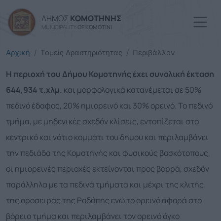
Παράκαμψη προς το κυρί
ΔΗΜΟΣ
ΚΟΜΟΤΗΝΗΣ
MUNICIPALITY
OF KOMOTINI
Αρχική
Τομείς Δραστηριότητας
Περιβάλλον
Η περιοχή του Δήμου Κομοτηνής έχει συνολική έκταση
644,934 τ.χλμ.
και μορφολογικά κατανέμεται σε 50%
πεδινό έδαφος, 20% ημιορεινό και 30% ορεινό. Το πεδινό
τμήμα, με μηδενικές σχεδόν κλίσεις, εντοπίζεται στο
κεντρικό και νότιο κομμάτι του δήμου και περιλαμβάνει
την πεδιάδα της Κομοτηνής και φυσικούς βοσκότοπους,
οι ημιορεινές περιοχές εκτείνονται προς βορρά, σχεδόν
παράλληλα με τα πεδινά τμήματα και μέχρι της κλιτής
της οροσειράς της Ροδόπης ενώ το ορεινό αφορά στο
βόρειο τμήμα και περιλαμβάνει τον ορεινό όγκο