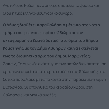
Ανατολικής Ροδόπης, ο οποίος αποτελεί το φυσικό και
διοικητικό ελληνο-βουλγαρικό σύνορο.
Ο Δήμος διαθέτει παραθαλάσσιο μέτωπο στο νότιο
τμήμα του
, με μήκος περίπου
25χλμ και την
ακτογραμμή να ξεκινά δυτικά, στα όρια του Δήμου
Κομοτηνής με τον Δήμο Αβδήρων και να εκτείνεται
έως τα διοικητικά όρια του Δήμου Μαρωνείας-
Σαπών,
Το συνεχές ανάπτυγμα των ακτών διακόπτεται σε
ορισμένα σημεία από στόμια εισόδου της θάλασσάς στο
δυτικό παραλιακό μέτωπο κοντά στην παρακείμενη λίμνη
Βιστωνίδα. Οι απολήξεις του χερσαίου χώρου στη
θάλασσα είναι γενικά ομαλές.