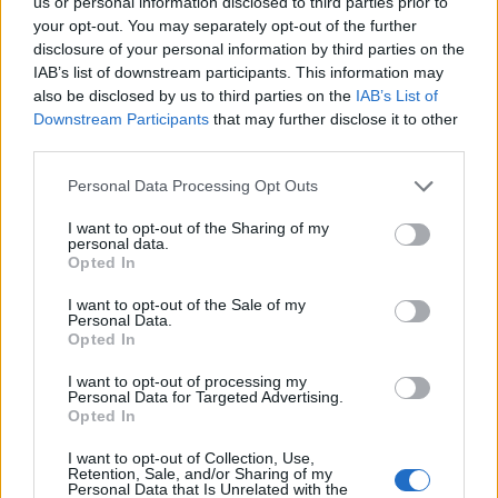
us or personal information disclosed to third parties prior to
Βαθμολόγηση: Βαθμολόγηση τόσο από τον εθελοντή
your opt-out. You may separately opt-out of the further
όσο και από τη διοργάνωση
disclosure of your personal information by third parties on the
IAB’s list of downstream participants. This information may
Αναφορά: Πλήρης αναφορά για παρουσίες,
also be disclosed by us to third parties on the
IAB’s List of
συμμετοχές, προσέλευση, βαθμολογία
Downstream Participants
that may further disclose it to other
third parties.
eCheck-In: Αυτόματη contactless προσέλευση των
συμμετεχόντων στη διοργάνωση
Personal Data Processing Opt Outs
I want to opt-out of the Sharing of my
Απολαύστε την πλήρη εμπειρία εθελοντισμού
personal data.
Opted In
κατεβάζοντάς την εφαρμογή μας, με ένα απλό σάρωμα
I want to opt-out of the Sale of my
του qr:
Personal Data.
Opted In
I want to opt-out of processing my
Personal Data for Targeted Advertising.
Opted In
I want to opt-out of Collection, Use,
Retention, Sale, and/or Sharing of my
Personal Data that Is Unrelated with the