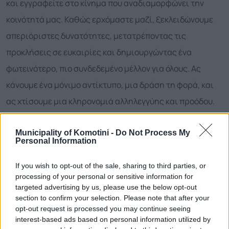
και εγγραφείτε στο κίνημα που αναδιαμορφώνει την
κοινότητά μας. Καθώς ερχόμαστε μαζί, ξεκλειδώνουμε
απεριόριστες δυνατότητες, μετατρέποντας τις
προκλήσεις σε ευκαιρίες και δημιουργώντας ένα
φωτεινότερο, πιο συνδεδεμένο μέλλον για όλους. Ας
κάνουμε ένα μόνιμο αντίκτυπο, μια δράση τη φορά, και
ας χτίσουμε μια κληρονομιά αλληλεγγύης και προόδου.
Ανακαλύψτε τη δύναμη της εφαρμογής σήμερα και γίνετε
Municipality of Komotini -
Do Not Process My
μέρος της αλλαγής που κάνει την πόλη μας ένα ακόμα
Personal Information
καλύτερο μέρος για όλους.
If you wish to opt-out of the sale, sharing to third parties, or
Τα βασικά χαρακτηριστικά της εφαρμογής:
processing of your personal or sensitive information for
targeted advertising by us, please use the below opt-out
section to confirm your selection. Please note that after your
Εγγραφή: Μητρώο εθελοντών με ιστορικό και
opt-out request is processed you may continue seeing
βαθμολογία συμμετοχής / αποτελεσματικότητας
interest-based ads based on personal information utilized by