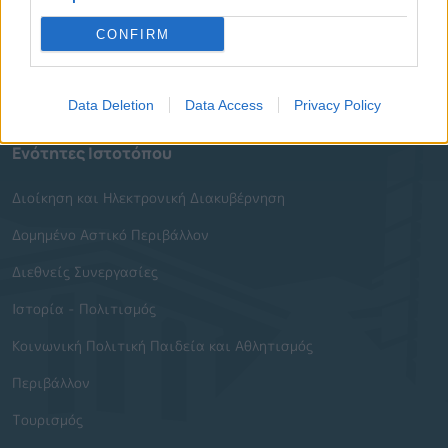
Υπηρεσίες του Δήμου
CONFIRM
Οι Δημοτικές Επιχειρήσεις
Χρήσιμα Τηλέφωνα
Data Deletion
Data Access
Privacy Policy
Ενότητες Ιστοτόπου
Διοίκηση και Ηλεκτρονική Διακυβέρνηση
Δομημένο Αστικό Περιβάλλον
Διεθνείς Συνεργασίες
Ιστορία - Πολιτισμός
Κοινωνική Πολιτική Παιδεία και Αθλητισμός
Περιβάλλον
Τουρισμός