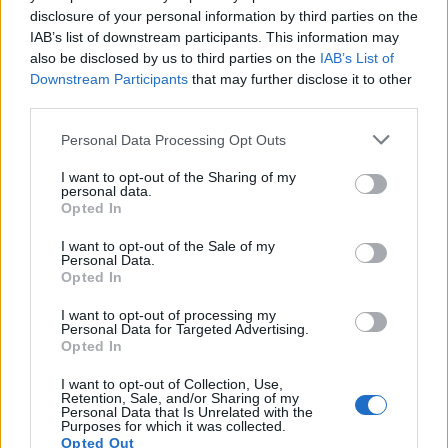
Κ.Α.Π.Η.
25310-22797
disclosure of your personal information by third parties on the
Νοσοκομείο
25310-22222
IAB’s list of downstream participants. This information may
also be disclosed by us to third parties on the
IAB’s List of
Αστυνομικό Τμήμα
25310-22100
Downstream Participants
that may further disclose it to other
Κ.Τ.Ε.Λ.
25310-22912
third parties.
Ο.Σ.Ε.
25310-22650
Personal Data Processing Opt Outs
Αρχ. Μουσείο
25310-22411
I want to opt-out of the Sharing of my
personal data.
Γρήγορη Πλοήγηση
Opted In
Δήμος
I want to opt-out of the Sale of my
Personal Data.
Opted In
Ο Δήμαρχος
I want to opt-out of processing my
Αντιδήμαρχοι
Personal Data for Targeted Advertising.
Opted In
Δημοτικό Συμβούλιο
I want to opt-out of Collection, Use,
Συλλογικά Όργανα Δήμου
Retention, Sale, and/or Sharing of my
Personal Data that Is Unrelated with the
Purposes for which it was collected.
Δημοτικές Κοινότητες
Opted Out