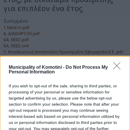
για επιπλέον ένα έτος
Συνημμένα
1. Μελέτη.pdf
6. ΔΙΑΚΗΡΥΞΗ.pdf
6Α. ΕΕΕΣ.pdf
6Α. ΕΕΕΣ.xml
7. Αποδεικτικό Αποστολής Προκήρυξης Εφημερίδα Ε.Ε..pdf
8. Προκήρυξη Δημοσιευμένη Εφημερίδα TED Ε.Ε..pdf
9. Περίληψη Διακήρυξης.pdf
Municipality of Komotini -
Do Not Process My
Personal Information
If you wish to opt-out of the sale, sharing to third parties, or
Τηλεφωνικό Κέντρο
processing of your personal or sensitive information for
targeted advertising by us, please use the below opt-out
Τηλεφωνικό Κέντρο
25313-52400
section to confirm your selection. Please note that after your
FAX Δήμου
25310-22756
opt-out request is processed you may continue seeing
Γραφείο Δημάρχου
25310-82177
interest-based ads based on personal information utilized by
us or personal information disclosed to third parties prior to
Κ.Ε.Π.
25310-83300
your opt-out. You may separately opt-out of the further