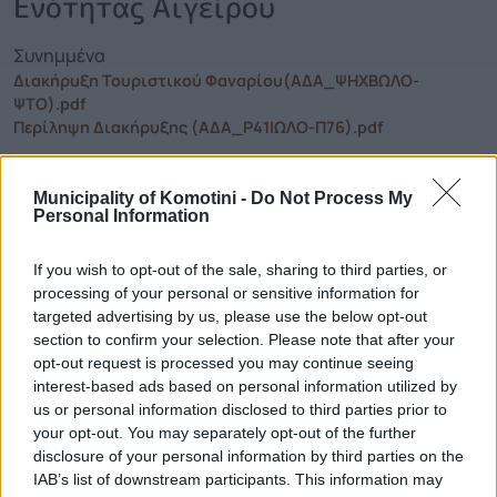
Ενότητας Αιγείρου
Συνημμένα
Διακήρυξη Τουριστικού Φαναρίου(ΑΔΑ_ΨΗΧΒΩΛΟ-
ΨΤΟ).pdf
Περίληψη Διακήρυξης (ΑΔΑ_Ρ41ΙΩΛΟ-Π76).pdf
Municipality of Komotini -
Do Not Process My
Personal Information
Τηλεφωνικό Κέντρο
Τηλεφωνικό Κέντρο
25313-52400
If you wish to opt-out of the sale, sharing to third parties, or
processing of your personal or sensitive information for
FAX Δήμου
25310-22756
targeted advertising by us, please use the below opt-out
Γραφείο Δημάρχου
25310-82177
section to confirm your selection. Please note that after your
Κ.Ε.Π.
25310-83300
opt-out request is processed you may continue seeing
Κ.Α.Π.Η.
interest-based ads based on personal information utilized by
25310-22797
us or personal information disclosed to third parties prior to
Νοσοκομείο
25310-22222
your opt-out. You may separately opt-out of the further
Αστυνομικό Τμήμα
25310-22100
disclosure of your personal information by third parties on the
Κ.Τ.Ε.Λ.
25310-22912
IAB’s list of downstream participants. This information may