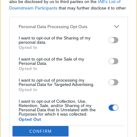
also be disclosed by us to third parties on the
IAB’s List of
Ο.Σ.Ε.
25310-22650
Downstream Participants
that may further disclose it to other
Αρχ. Μουσείο
25310-22411
third parties.
Personal Data Processing Opt Outs
Γρήγορη Πλοήγηση
I want to opt-out of the Sharing of my
Δήμος
personal data.
Opted In
Ο Δήμαρχος
I want to opt-out of the Sale of my
Personal Data.
Αντιδήμαρχοι
Opted In
Δημοτικό Συμβούλιο
I want to opt-out of processing my
Personal Data for Targeted Advertising.
Συλλογικά Όργανα Δήμου
Opted In
Δημοτικές Κοινότητες
I want to opt-out of Collection, Use,
Retention, Sale, and/or Sharing of my
Personal Data that Is Unrelated with the
Υπηρεσίες του Δήμου
Purposes for which it was collected.
Opted Out
Οι Δημοτικές Επιχειρήσεις
CONFIRM
Χρήσιμα Τηλέφωνα