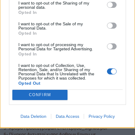
I want to opt-out of the Sharing of my
Εφόσον έχουν ζητηθεί εγκαίρως, ήτοι έως
την
29-
personal data.
Opted In
09-2025
η
αναθέτουσα αρχή παρέχει σε όλους τους
I want to opt-out of the Sale of my
προσφέροντες που συμμετέχουν στη διαδικασία
Personal Data.
Opted In
σύναψης σύμβασης συμπληρωματικές πληροφορίες
σχετικά με τα έγγραφα της σύμβασης, το αργότερο
I want to opt-out of processing my
Personal Data for Targeted Advertising.
στις
01-10-2025.
Opted In
Περισσότερες πληροφορίες δίνονται στα γραφεία
I want to opt-out of Collection, Use,
Retention, Sale, and/or Sharing of my
της Δ/νσης Τεχνικών Υπηρεσιών
του Δήμου όλες τις
Personal Data that Is Unrelated with the
Purposes for which it was collected.
εργάσιμες ημέρες και ώρες τηλ.
2531352473
.
Opted Out
Συνημμένα
CONFIRM
1- Προϋπολογισμος_signed.pdf
2- Προμέτρηση_signed.pdf
3- Τιμολογιο_signed.pdf
Data Deletion
Data Access
Privacy Policy
4- ΔΑΠΑΝΗ ΜΕΤΑΦΟΡΩΝ ΧΦ_v3_signed.pdf
5- Αρθρα Προδιαγραφών ΕΤΕΠ Εργου_signed.pdf
6- Πίνακας Αντιστοίχισης Αρθρων Εργου με