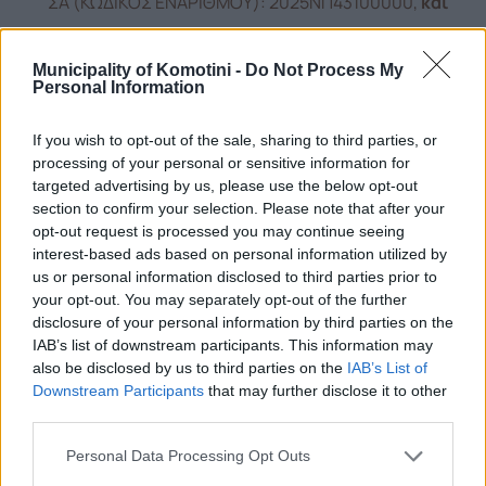
ΣΑ (ΚΩΔΙΚΟΣ ΕΝΑΡΙΘΜΟΥ): 2025ΝΠ43100000,
και
είναι εγγεγραμμένο στον Τακτικό Προϋπολογισμό
του Δήμου με Κωδικό Αριθ. Εξ. 64.7333.02
με τον
Municipality of Komotini -
Do Not Process My
Personal Information
οποίο έχει δεσμευτεί για το έτος 2025 ποσό
50.000,00, για το έτος 2026 ποσό 100.00,00€
.
If you wish to opt-out of the sale, sharing to third parties, or
processing of your personal or sensitive information for
targeted advertising by us, please use the below opt-out
Η συνολική προθεσμία εκτέλεσης του έργου,
section to confirm your selection. Please note that after your
ορίζεται σε
ΔΩΔΕΚΑ (12) μήνες
από την ημέρα
opt-out request is processed you may continue seeing
interest-based ads based on personal information utilized by
υπογραφής της σύμβασης.
us or personal information disclosed to third parties prior to
your opt-out. You may separately opt-out of the further
Τα έγγραφα της σύμβασης θα διατίθενται στον
disclosure of your personal information by third parties on the
IAB’s list of downstream participants. This information may
ειδικό, δημόσια προσβάσιμο, χώρο “ηλεκτρονικοί
also be disclosed by us to third parties on the
IAB’s List of
διαγωνισμοί” της πύλης
www.promitheus.gov.gr
,
Downstream Participants
that may further disclose it to other
third parties.
(A/A:216264)
καθώς και στην ιστοσελίδα του Δήμου
Κομοτηνής
www.komotini.gr
.
Personal Data Processing Opt Outs