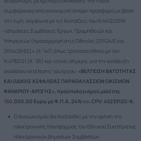
διαγωνισμό, με κριτήριο ανάθεσης την πλέον
συμφέρουσα από οικονομική άποψη προσφορά με βάση
την τιμή, σύμφωνα με τις διατάξεις του Ν.
4412/2016
«Δημόσιες Συμβάσεις Έργων, Προμηθειών και
Υπηρεσιών (προσαρμογή στις Οδηγίες 201/24/Ε και
2014/25/ΕΕ)» (Α’ 147) όπως τροποποιήθηκε με τον
Ν.4782/21 (Α΄36) και ισχύει σήμερα
, για την ανάδειξη
αναδόχου εκτέλεσης του έργου:
«ΒΕΛΤΙΩΣΗ ΒΑΤΟΤΗΤΑΣ
ΚΑΙ ΟΔΙΚΗΣ ΑΣΦΑΛΕΙΑΣ ΠΑΡΑΘΑΛΑΣΣΙΩΝ ΟΙΚΙΣΜΩΝ
ΦΑΝΑΡΙΟΥ-ΑΡΩΓΗΣ», προϋπολογισμού μελέτης
150
.000,00 Ευρώ με Φ.Π.Α.
24
%
και
CPV
: 45233120-6.
Ο διαγωνισμός θα διεξαχθεί με την χρήση της
ηλεκτρονικής πλατφόρμας του Εθνικού Συστήματος
Ηλεκτρονικών Δημοσίων Συμβάσεων.