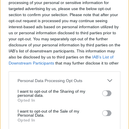
12. ΕΕΕΣ.pdf
processing of your personal or sensitive information for
12. ΕΕΕΣ.xml
targeted advertising by us, please use the below opt-out
17.2. Διευκρινίσεις επί της Διακήρυξης.pdf
section to confirm your selection. Please note that after your
opt-out request is processed you may continue seeing
interest-based ads based on personal information utilized by
us or personal information disclosed to third parties prior to
Τηλεφωνικό Κέντρο
your opt-out. You may separately opt-out of the further
disclosure of your personal information by third parties on the
IAB’s list of downstream participants. This information may
Τηλεφωνικό Κέντρο
25313-52400
also be disclosed by us to third parties on the
IAB’s List of
FAX Δήμου
25310-22756
Downstream Participants
that may further disclose it to other
Γραφείο Δημάρχου
25310-82177
third parties.
Κ.Ε.Π.
25310-83300
Personal Data Processing Opt Outs
Κ.Α.Π.Η.
25310-22797
Νοσοκομείο
25310-22222
I want to opt-out of the Sharing of my
personal data.
Αστυνομικό Τμήμα
25310-22100
Opted In
Κ.Τ.Ε.Λ.
25310-22912
I want to opt-out of the Sale of my
Ο.Σ.Ε.
25310-22650
Personal Data.
Opted In
Αρχ. Μουσείο
25310-22411