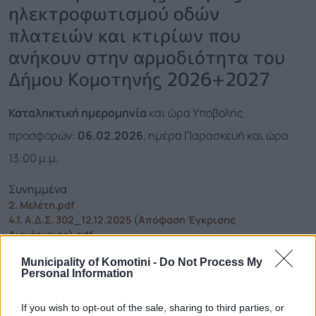
ηλεκτροφωτισμού οδών
πλατειών και κτιρίων που
ανήκουν στην αρμοδιότητα του
Δήμου Κομοτηνής 2026+2027
Καταληκτική ημερομηνία
και ώρα Υποβολής
προσφορών:
06.02.2026
, ημέρα Παρασκευή και ώρα
13:00 μ.μ.
Συνημμένα
2. Μελέτη.pdf
4.1. Α.Δ.Σ. 302_12.12.2025 (Απόφαση Έγκρισης
Διενέργειας).pdf
8. Αποδεικτικό Αποστολής Προκήρυξης Εφημερίδα Ε.Ε.
Municipality of Komotini -
Do Not Process My
(eNotices2).pdf
Personal Information
9. Δημοσίευση Προκήρυξης Εφημερίδα Ε.Ε. (eNotices2).pdf
10. Όροι Διακήρυξης.pdf
11. Περίληψη Διακήρυξης.pdf
If you wish to opt-out of the sale, sharing to third parties, or