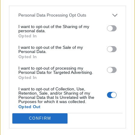
third parties.
Γρήγορη Πλοήγηση
Personal Data Processing Opt Outs
Δήμος
I want to opt-out of the Sharing of my
personal data.
Ο Δήμαρχος
Opted In
Αντιδήμαρχοι
I want to opt-out of the Sale of my
Personal Data.
Δημοτικό Συμβούλιο
Opted In
Συλλογικά Όργανα Δήμου
I want to opt-out of processing my
Personal Data for Targeted Advertising.
Δημοτικές Κοινότητες
Opted In
Υπηρεσίες του Δήμου
I want to opt-out of Collection, Use,
Retention, Sale, and/or Sharing of my
Personal Data that Is Unrelated with the
Οι Δημοτικές Επιχειρήσεις
Purposes for which it was collected.
Opted Out
Χρήσιμα Τηλέφωνα
CONFIRM
Ενότητες Ιστοτόπου