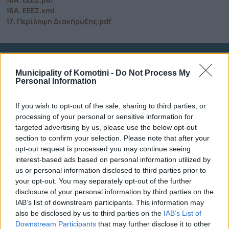
16Α. ΕΕΕΣ.xml
17. Περίληψη Διακήρυξης.pdf
Τηλεφωνικό Κέντρο
Municipality of Komotini -
Do Not Process My
Personal Information
Τηλεφωνικό Κέντρο
25313-52400
FAX Δήμου
25310-22756
If you wish to opt-out of the sale, sharing to third parties, or
Γραφείο Δημάρχου
25310-82177
processing of your personal or sensitive information for
Κ.Ε.Π.
25310-83300
targeted advertising by us, please use the below opt-out
section to confirm your selection. Please note that after your
Κ.Α.Π.Η.
25310-22797
opt-out request is processed you may continue seeing
Νοσοκομείο
25310-22222
interest-based ads based on personal information utilized by
Αστυνομικό Τμήμα
25310-22100
us or personal information disclosed to third parties prior to
your opt-out. You may separately opt-out of the further
Κ.Τ.Ε.Λ.
25310-22912
disclosure of your personal information by third parties on the
Ο.Σ.Ε.
25310-22650
IAB’s list of downstream participants. This information may
Αρχ. Μουσείο
25310-22411
also be disclosed by us to third parties on the
IAB’s List of
Downstream Participants
that may further disclose it to other