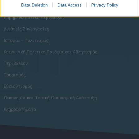
Data Deletion
Data Access
Privacy Policy
Διοίκηση και Ηλεκτρονική Διακυβέρνηση
Δομημένο Αστικό Περιβάλλον
Διεθνείς Συνεργασίες
Ιστορία - Πολιτισμός
Κοινωνική Πολιτική Παιδεία και Αθλητισμός
Περιβάλλον
Τουρισμός
Εθελοντισμός
Οικονομία και Τοπική Οικονομική Ανάπτυξη
Κληροδοτήματα