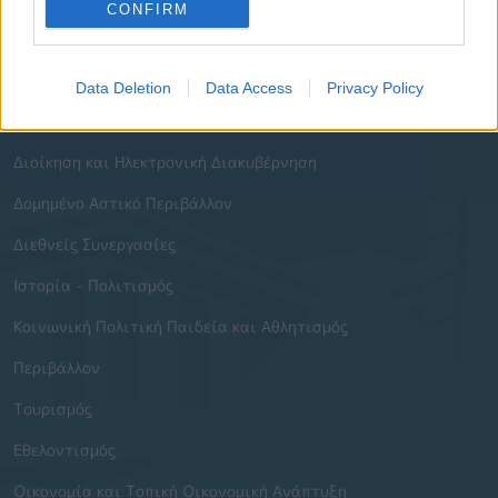
Οι Δημοτικές Επιχειρήσεις
CONFIRM
Χρήσιμα Τηλέφωνα
Data Deletion
Data Access
Privacy Policy
Ενότητες Ιστοτόπου
Διοίκηση και Ηλεκτρονική Διακυβέρνηση
Δομημένο Αστικό Περιβάλλον
Διεθνείς Συνεργασίες
Ιστορία - Πολιτισμός
Κοινωνική Πολιτική Παιδεία και Αθλητισμός
Περιβάλλον
Τουρισμός
Εθελοντισμός
Οικονομία και Τοπική Οικονομική Ανάπτυξη