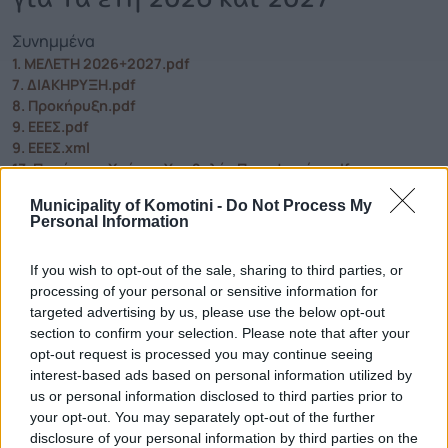
Συνημμένα
1. ΜΕΛΕΤΗ 2026+2027.pdf
7. ΔΙΑΚΗΡΥΞΗ.pdf
8. Προκήρυξη.pdf
9. ΕΕΕΣ.pdf
9. ΕΕΕΣ.xml
13. Παράταση Χρόνου Υποβολής Προσφορών.pdf
Municipality of Komotini -
Do Not Process My
Personal Information
Τηλεφωνικό Κέντρο
If you wish to opt-out of the sale, sharing to third parties, or
processing of your personal or sensitive information for
Τηλεφωνικό Κέντρο
25313-52400
targeted advertising by us, please use the below opt-out
FAX Δήμου
25310-22756
section to confirm your selection. Please note that after your
Γραφείο Δημάρχου
25310-82177
opt-out request is processed you may continue seeing
Κ.Ε.Π.
interest-based ads based on personal information utilized by
25310-83300
us or personal information disclosed to third parties prior to
Κ.Α.Π.Η.
25310-22797
your opt-out. You may separately opt-out of the further
Νοσοκομείο
25310-22222
disclosure of your personal information by third parties on the