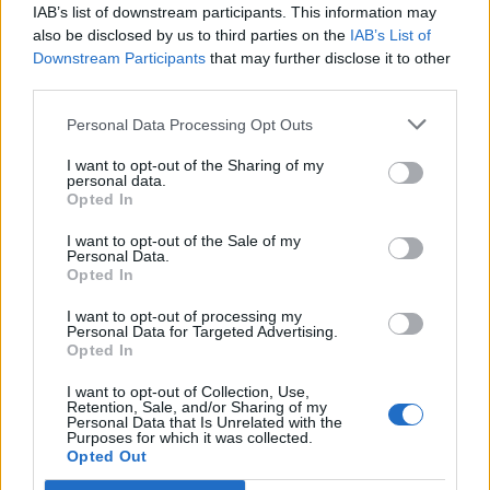
Αστυνομικό Τμήμα
25310-22100
IAB’s list of downstream participants. This information may
also be disclosed by us to third parties on the
IAB’s List of
Κ.Τ.Ε.Λ.
25310-22912
Downstream Participants
that may further disclose it to other
Ο.Σ.Ε.
25310-22650
third parties.
Αρχ. Μουσείο
25310-22411
Personal Data Processing Opt Outs
Γρήγορη Πλοήγηση
I want to opt-out of the Sharing of my
personal data.
Opted In
Δήμος
I want to opt-out of the Sale of my
Ο Δήμαρχος
Personal Data.
Opted In
Αντιδήμαρχοι
I want to opt-out of processing my
Δημοτικό Συμβούλιο
Personal Data for Targeted Advertising.
Opted In
Συλλογικά Όργανα Δήμου
I want to opt-out of Collection, Use,
Retention, Sale, and/or Sharing of my
Δημοτικές Κοινότητες
Personal Data that Is Unrelated with the
Purposes for which it was collected.
Υπηρεσίες του Δήμου
Opted Out