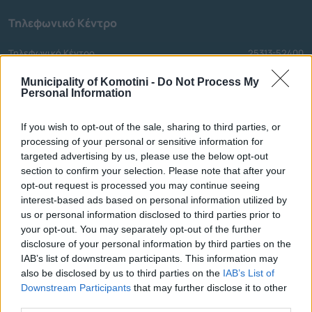
Τηλεφωνικό Κέντρο
Τηλεφωνικό Κέντρο
25313-52400
FAX Δήμου
25310-22756
Municipality of Komotini -
Do Not Process My
Γραφείο Δημάρχου
25310-82177
Personal Information
Κ.Ε.Π.
25310-83300
If you wish to opt-out of the sale, sharing to third parties, or
Κ.Α.Π.Η.
25310-22797
processing of your personal or sensitive information for
Νοσοκομείο
25310-22222
targeted advertising by us, please use the below opt-out
Αστυνομικό Τμήμα
25310-22100
section to confirm your selection. Please note that after your
Κ.Τ.Ε.Λ.
25310-22912
opt-out request is processed you may continue seeing
interest-based ads based on personal information utilized by
Ο.Σ.Ε.
25310-22650
us or personal information disclosed to third parties prior to
Αρχ. Μουσείο
25310-22411
your opt-out. You may separately opt-out of the further
disclosure of your personal information by third parties on the
IAB’s list of downstream participants. This information may
Γρήγορη Πλοήγηση
also be disclosed by us to third parties on the
IAB’s List of
Downstream Participants
that may further disclose it to other
Δήμος
third parties.