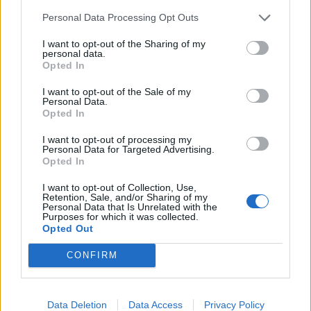
Ο Δήμαρχος
Personal Data Processing Opt Outs
Αντιδήμαρχοι
I want to opt-out of the Sharing of my
personal data.
Δημοτικό Συμβούλιο
Opted In
Συλλογικά Όργανα Δήμου
I want to opt-out of the Sale of my
Personal Data.
Δημοτικές Κοινότητες
Opted In
Υπηρεσίες του Δήμου
I want to opt-out of processing my
Personal Data for Targeted Advertising.
Opted In
Οι Δημοτικές Επιχειρήσεις
Χρήσιμα Τηλέφωνα
I want to opt-out of Collection, Use,
Retention, Sale, and/or Sharing of my
Personal Data that Is Unrelated with the
Purposes for which it was collected.
Ενότητες Ιστοτόπου
Opted Out
CONFIRM
Διοίκηση και Ηλεκτρονική Διακυβέρνηση
Δομημένο Αστικό Περιβάλλον
Data Deletion
Data Access
Privacy Policy