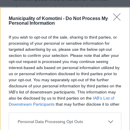
εξοπλισμού, στοιχεία κόστους κλπ) και αντίστοιχα
αρχεία μελετών και σχεδίων (φάκελοι των έργων).
Municipality of Komotini -
Do Not Process My
Personal Information
Εξάγει περιοδικά στατιστικά στοιχεία και δείκτες
από την εκτέλεση των έργων του Τμήματος.
If you wish to opt-out of the sale, sharing to third parties, or
processing of your personal or sensitive information for
Ενημερώνει το Αυτοτελές Γραφείο
targeted advertising by us, please use the below opt-out
Προγραμματισμού, Οργάνωσης και Πληροφορικής
section to confirm your selection. Please note that after your
opt-out request is processed you may continue seeing
για την πρόοδο της υλοποίησης των έργων του
interest-based ads based on personal information utilized by
Τμήματος.
us or personal information disclosed to third parties prior to
your opt-out. You may separately opt-out of the further
Παρέχει γραμματειακή υποστήριξη προς τη
disclosure of your personal information by third parties on the
Διεύθυνση Τεχνικών Υπηρεσιών και τα Τμήματά της
IAB’s list of downstream participants. This information may
also be disclosed by us to third parties on the
IAB’s List of
(τήρηση πρωτοκόλλου, διεκπεραίωση και
Downstream Participants
that may further disclose it to other
αρχειοθέτηση αλληλογραφίας, θέματα προσωπικού
third parties.
κλπ).
Personal Data Processing Opt Outs
Μεριμνά για την εξασφάλιση ικανοποιητικού