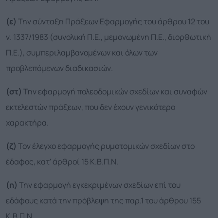
(ε)
Την σύνταξη Πράξεων Εφαρμογής του άρθρου 12 του
ν. 1337/1983 (συνολική Π.Ε., μεμονωμένη Π.Ε., διορθωτική
Π.Ε.), συμπεριλαμβανομένων και όλων των
προβλεπόμενων διαδικασιών.
(στ)
Την εφαρμογή πολεοδομικών σχεδίων και συναφών
εκτελεστών πράξεων, που δεν έχουν γενικότερο
χαρακτήρα.
(ζ)
Τον έλεγχο εφαρμογής ρυμοτομικών σχεδίων στο
έδαφος, κατ' άρθροί 15 Κ.Β.Π.Ν.
(η)
Την εφαρμογή εγκεκριμένων σχεδίων επί του
εδάφους κατά την πρόβλεψη της παρ.1 του άρθρου 155
Κ.Β.Π.Ν.