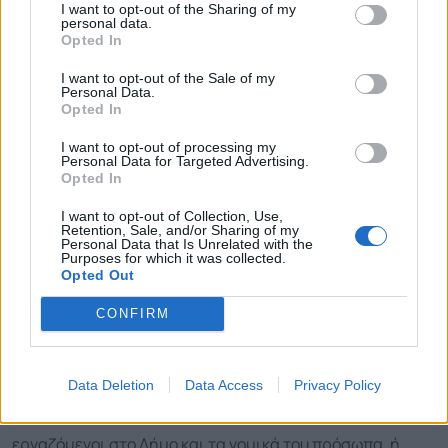
I want to opt-out of the Sharing of my
personal data.
δικτύου αστικών συγκοινωνιών στο Δήμο και τη
Opted In
ρύθμιση σχετικών θεμάτων. Στο πλαίσιο αυτό:
I want to opt-out of the Sale of my
Personal Data.
(α)
Μεριμνά για την άσκηση, με δυνατότητα επιβολής
Opted In
κομίστρου, συγκοινωνιακού έργου για την εξυπηρέτηση
I want to opt-out of processing my
Personal Data for Targeted Advertising.
της μετακίνησης των κατοίκων της περιοχής, εφόσον το
Opted In
έργο αυτό δεν εξυπηρετείται από υφιστάμενη γραμμή. Η
I want to opt-out of Collection, Use,
Retention, Sale, and/or Sharing of my
άσκηση συγκοινωνιακού έργου είναι δυνατόν να γίνεται
Personal Data that Is Unrelated with the
Purposes for which it was collected.
είτε με ιδιόκτητα μέσα, είτε με τη χρήση μισθωμένων
Opted Out
μέσων και υπηρεσιών.
CONFIRM
(β)
Μεριμνά για τη διενέργεια μεταφορών για τη
μετακίνηση κατοίκων που ανήκουν σε κοινωνικές ομάδες
Data Deletion
Data Access
Privacy Policy
(άτομα με αναπηρία, ηλικιωμένοι, παιδιά), είναι
εργαζόμενοι στο Δήμο και τα νομικά του πρόσωπα, ή