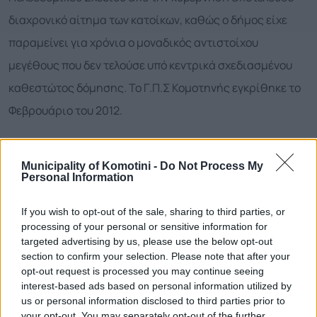
διαχρονικό αίτημα των κατοίκων, καθώς ο δήμος είχε
παραμείνει για χρόνια ο μοναδικός αντιστοίχου
μεγέθους που δεν τελούσε υπό κεντρικά σχεδιασμένου
καθεστώτος δόμησης. Το Γ.Π.Σ Κομοτηνής εγκρίθηκε το
Φεβρουάριο του 2012.
Στο παρελθόν, ο ποταμός Μπουκλουτζάς, παραπόταμος
του ποταμούΒοσβόζη που πηγάζει από το Παπίκιο και
Municipality of Komotini -
Do Not Process My
Personal Information
χύνεται στην Ισμαρίδα λίμνη, χώριζε την πόλη σε δύο
μέρη, διασχίζοντάς την από βορειοανατολικά προς τα
If you wish to opt-out of the sale, sharing to third parties, or
processing of your personal or sensitive information for
νοτιοδυτικά. Τη δεκαετία του 1970, ύστερα από
targeted advertising by us, please use the below opt-out
επανειλημμένες πλημμύρες, η κοίτη του ποταμού
section to confirm your selection. Please note that after your
opt-out request is processed you may continue seeing
άλλαξε, οπότε περνά πλέον εκτός του αστικού χώρου και
interest-based ads based on personal information utilized by
us or personal information disclosed to third parties prior to
η παλιά κοίτη μετατράπηκε σε μια από τις κύριες οδικές
your opt-out. You may separately opt-out of the further