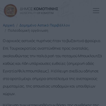
Παράκαμψη προς το κυρί
ΔΗΜΟΣ
ΚΟΜΟΤΗΝΗΣ
MUNICIPALITY
OF KOMOTINI
Αρχική
Δομημένο Αστικό Περιβάλλον
Πολεοδομική οργάνωση
Ο αρχικός αστικός πυρήνας ήταν το βυζαντινό φρούριο.
Επί Τουρκοκρατίας αναπτύχθηκε προς ανατολάς,
ακολουθώντας την παλιά ροή του ποταμού Μπουκλουτζά
καθώς και ήδη υπάρχουσες ευθείες (σημερινή οδός
Εγνατία/Φιλιππουπόλεως). Η έλλειψη σχεδίου οδήγησε
στο ορατό μέχρι σήμερα αποτέλεσμα της ανεπαρκούς
ρυμοτομίας, της απουσίας υποδομών και υπαιθρίων
χώρων.
Η έλευση των μετακινηθέντων βάσει της συνθήκης της