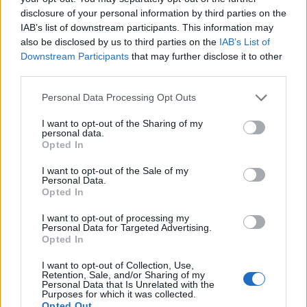
αρτηρίες, την οδό Ορφέως. Σήμερα στο Βοσβόζη ποταμό
disclosure of your personal information by third parties on the
IAB’s list of downstream participants. This information may
ρίχνονται τα επεξεργασμένα αστικά λύματα του
also be disclosed by us to third parties on the
IAB’s List of
βιολογικού καθαρισμού.
Downstream Participants
that may further disclose it to other
third parties.
Η καρδιά της πόλης θεωρείται η κεντρική πλατεία
Personal Data Processing Opt Outs
Ειρήνης που αποτελεί το σημείο συγκέντρωσης της
I want to opt-out of the Sharing of my
νυχτερινής ζωής η οποία τονώνεται από τον μεγάλο
personal data.
Opted In
πληθυσμό φοιτητών που ζουν και σπουδάζουν στην
I want to opt-out of the Sale of my
Κομοτηνή. Τα τελευταία χρόνια η περιοχή βορειοδυτικά
Personal Data.
Opted In
του κέντρου, το προάστιο Νέα Μοσυνούπολη (όμορο του
οικισμού Ήφαιστος) έχει αναβαθμιστεί με την ανάπτυξη
I want to opt-out of processing my
Personal Data for Targeted Advertising.
εμπορικών κέντρων και πολυκαταστημάτων. Εκτός του
Opted In
αστικού ιστού βρίσκονται αφενός η Πανεπιστημιούπολη
I want to opt-out of Collection, Use,
Retention, Sale, and/or Sharing of my
στα δυτικά και η Βιομηχανική Περιοχή στα ανατολικά.
Personal Data that Is Unrelated with the
Purposes for which it was collected.
Opted Out