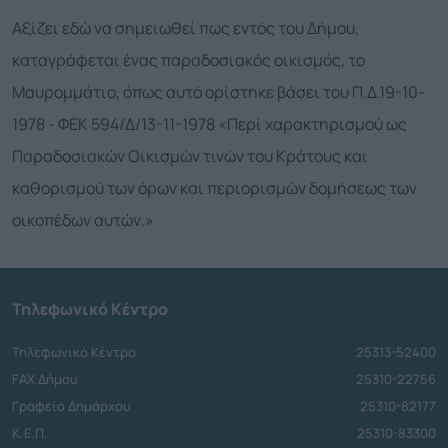
Αξίζει εδώ να σημειωθεί πως εντός του Δήμου,
καταγράφεται ένας παραδοσιακός οικισμός, το
Μαυρομμάτιο, όπως αυτό ορίστηκε βάσει του Π.Δ.19-10-
1978 - ΦΕΚ 594/Δ/13-11-1978 «Περί χαρακτηρισμού ως
Παραδοσιακών Οικισμών τινών του Κράτους και
καθορισμού των όρων και περιορισμών δομήσεως των
οικοπέδων αυτών.»
Τηλεφωνικό Κέντρο
Τηλεφωνικό Κέντρο
25313-52400
FAX Δήμου
25310-22756
Γραφείο Δημάρχου
25310-82177
Κ.Ε.Π.
25310-83300