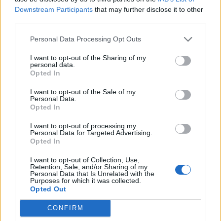
Downstream Participants
that may further disclose it to other
Αρχ. Μουσείο
25310-22411
third parties.
Γρήγορη Πλοήγηση
Personal Data Processing Opt Outs
I want to opt-out of the Sharing of my
Δήμος
personal data.
Opted In
Ο Δήμαρχος
I want to opt-out of the Sale of my
Αντιδήμαρχοι
Personal Data.
Opted In
Δημοτικό Συμβούλιο
I want to opt-out of processing my
Personal Data for Targeted Advertising.
Συλλογικά Όργανα Δήμου
Opted In
Δημοτικές Κοινότητες
I want to opt-out of Collection, Use,
Retention, Sale, and/or Sharing of my
Υπηρεσίες του Δήμου
Personal Data that Is Unrelated with the
Purposes for which it was collected.
Οι Δημοτικές Επιχειρήσεις
Opted Out
Χρήσιμα Τηλέφωνα
CONFIRM