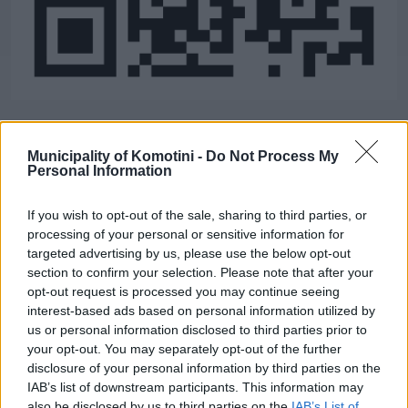
Municipality of Komotini -
Do Not Process My
Τηλεφωνικό Κέντρο
Personal Information
Τηλεφωνικό Κέντρο
25313-52400
If you wish to opt-out of the sale, sharing to third parties, or
FAX Δήμου
25310-22756
processing of your personal or sensitive information for
targeted advertising by us, please use the below opt-out
Γραφείο Δημάρχου
25310-82177
section to confirm your selection. Please note that after your
Κ.Ε.Π.
25310-83300
opt-out request is processed you may continue seeing
Κ.Α.Π.Η.
25310-22797
interest-based ads based on personal information utilized by
Νοσοκομείο
25310-22222
us or personal information disclosed to third parties prior to
your opt-out. You may separately opt-out of the further
Αστυνομικό Τμήμα
25310-22100
disclosure of your personal information by third parties on the
Κ.Τ.Ε.Λ.
25310-22912
IAB’s list of downstream participants. This information may
Ο.Σ.Ε.
25310-22650
also be disclosed by us to third parties on the
IAB’s List of