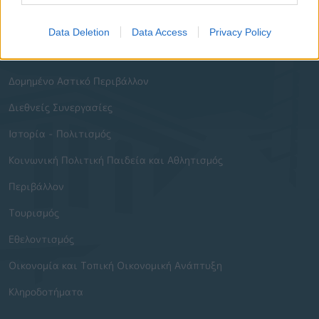
Ενότητες Ιστοτόπου
Data Deletion
Data Access
Privacy Policy
Διοίκηση και Ηλεκτρονική Διακυβέρνηση
Δομημένο Αστικό Περιβάλλον
Διεθνείς Συνεργασίες
Ιστορία - Πολιτισμός
Κοινωνική Πολιτική Παιδεία και Αθλητισμός
Περιβάλλον
Τουρισμός
Εθελοντισμός
Οικονομία και Τοπική Οικονομική Ανάπτυξη
Κληροδοτήματα