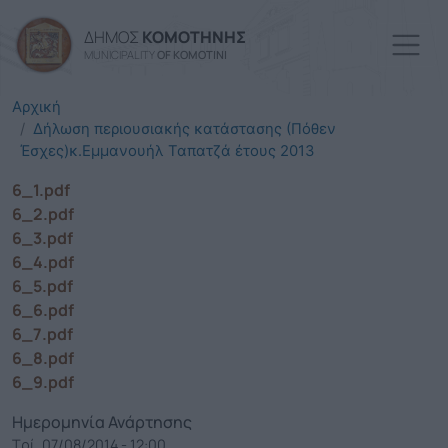
Παράκαμψη προς το κυρί
ΔΗΜΟΣ
ΚΟΜΟΤΗΝΗΣ
MUNICIPALITY
OF KOMOTINI
Αρχική
Δήλωση περιουσιακής κατάστασης (Πόθεν
Έσχες)κ.Εμμανουήλ Ταπατζά έτους 2013
6_1.pdf
6_2.pdf
6_3.pdf
6_4.pdf
6_5.pdf
6_6.pdf
6_7.pdf
6_8.pdf
6_9.pdf
Ημερομηνία Ανάρτησης
Τρί, 07/08/2014 - 12:00