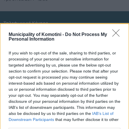
Τηλεφωνικό Κέντρο
Municipality of Komotini -
Do Not Process My
Τηλεφωνικό Κέντρο
25313-52400
Personal Information
FAX Δήμου
25310-22756
Γραφείο Δημάρχου
25310-82177
If you wish to opt-out of the sale, sharing to third parties, or
Κ.Ε.Π.
25310-83300
processing of your personal or sensitive information for
targeted advertising by us, please use the below opt-out
Κ.Α.Π.Η.
25310-22797
section to confirm your selection. Please note that after your
Νοσοκομείο
25310-22222
opt-out request is processed you may continue seeing
Αστυνομικό Τμήμα
25310-22100
interest-based ads based on personal information utilized by
us or personal information disclosed to third parties prior to
Κ.Τ.Ε.Λ.
25310-22912
your opt-out. You may separately opt-out of the further
Ο.Σ.Ε.
25310-22650
disclosure of your personal information by third parties on the
Αρχ. Μουσείο
25310-22411
IAB’s list of downstream participants. This information may
also be disclosed by us to third parties on the
IAB’s List of
Downstream Participants
that may further disclose it to other
Γρήγορη Πλοήγηση
third parties.