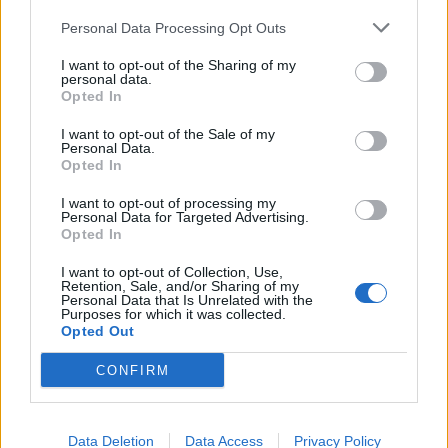
Δήμος
Personal Data Processing Opt Outs
Ο Δήμαρχος
I want to opt-out of the Sharing of my
personal data.
Αντιδήμαρχοι
Opted In
Δημοτικό Συμβούλιο
I want to opt-out of the Sale of my
Personal Data.
Opted In
Συλλογικά Όργανα Δήμου
I want to opt-out of processing my
Δημοτικές Κοινότητες
Personal Data for Targeted Advertising.
Opted In
Υπηρεσίες του Δήμου
I want to opt-out of Collection, Use,
Οι Δημοτικές Επιχειρήσεις
Retention, Sale, and/or Sharing of my
Personal Data that Is Unrelated with the
Purposes for which it was collected.
Χρήσιμα Τηλέφωνα
Opted Out
CONFIRM
Ενότητες Ιστοτόπου
Διοίκηση και Ηλεκτρονική Διακυβέρνηση
Data Deletion
Data Access
Privacy Policy