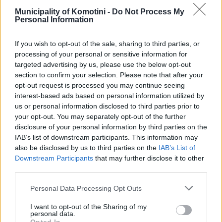
Κ.Ε.Π.
25310-83300
Municipality of Komotini -
Do Not Process My
Κ.Α.Π.Η.
25310-22797
Personal Information
Νοσοκομείο
25310-22222
If you wish to opt-out of the sale, sharing to third parties, or
Αστυνομικό Τμήμα
25310-22100
processing of your personal or sensitive information for
Κ.Τ.Ε.Λ.
25310-22912
targeted advertising by us, please use the below opt-out
Ο.Σ.Ε.
25310-22650
section to confirm your selection. Please note that after your
opt-out request is processed you may continue seeing
Αρχ. Μουσείο
25310-22411
interest-based ads based on personal information utilized by
us or personal information disclosed to third parties prior to
Γρήγορη Πλοήγηση
your opt-out. You may separately opt-out of the further
disclosure of your personal information by third parties on the
Δήμος
IAB’s list of downstream participants. This information may
also be disclosed by us to third parties on the
IAB’s List of
Ο Δήμαρχος
Downstream Participants
that may further disclose it to other
third parties.
Αντιδήμαρχοι
Personal Data Processing Opt Outs
Δημοτικό Συμβούλιο
I want to opt-out of the Sharing of my
Συλλογικά Όργανα Δήμου
personal data.