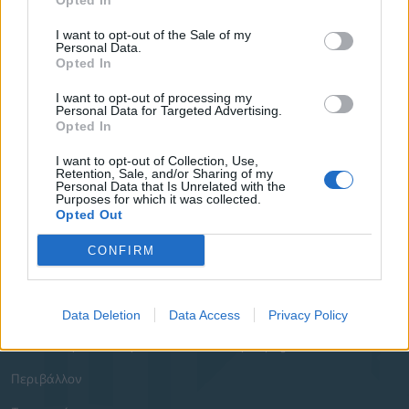
Opted In
Δημοτικές Κοινότητες
I want to opt-out of the Sale of my
Υπηρεσίες του Δήμου
Personal Data.
Opted In
Οι Δημοτικές Επιχειρήσεις
I want to opt-out of processing my
Personal Data for Targeted Advertising.
Χρήσιμα Τηλέφωνα
Opted In
I want to opt-out of Collection, Use,
Ενότητες Ιστοτόπου
Retention, Sale, and/or Sharing of my
Personal Data that Is Unrelated with the
Purposes for which it was collected.
Διοίκηση και Ηλεκτρονική Διακυβέρνηση
Opted Out
Δομημένο Αστικό Περιβάλλον
CONFIRM
Διεθνείς Συνεργασίες
Ιστορία - Πολιτισμός
Data Deletion
Data Access
Privacy Policy
Κοινωνική Πολιτική Παιδεία και Αθλητισμός
Περιβάλλον