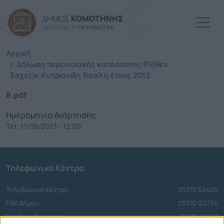
Παράκαμψη προς το κυρί
ΔΗΜΟΣ
ΚΟΜΟΤΗΝΗΣ
MUNICIPALITY
OF KOMOTINI
Αρχική
Δήλωση περιουσιακής κατάστασης (Πόθεν
Έσχες)κ.Κυπριανίδη Βασίλη έτους 2012
8.pdf
Ημερομηνία Ανάρτησης
Τετ, 11/06/2013 - 12:00
Τηλεφωνικό Κέντρο
Τηλεφωνικό Κέντρο
25313-52400
FAX Δήμου
25310-22756
Γραφείο Δημάρχου
25310-82177