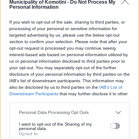
6. Κομοτηνή - Κόσμιο -
Municipality of Komotini -
Do Not Process My
Περιφερειακές/
10,40
Personal Information
Ξυλαγανή
Τοπικές Οδοί
If you wish to opt-out of the sale, sharing to third parties, or
processing of your personal or sensitive information for
targeted advertising by us, please use the below opt-out
7. Κομοτηνή - Παγούρια
14,60
section to confirm your selection. Please note that after your
opt-out request is processed you may continue seeing
interest-based ads based on personal information utilized by
us or personal information disclosed to third parties prior to
8. Αίγειρος - Πόρπη
6,80
your opt-out. You may separately opt-out of the further
disclosure of your personal information by third parties on the
IAB’s list of downstream participants. This information may
9. Φανάρι - Αρωγή - Μέση
10,00
also be disclosed by us to third parties on the
IAB’s List of
Downstream Participants
that may further disclose it to other
third parties.
10. Φανάρι - Γλυκονέρι
Personal Data Processing Opt Outs
1,00
I want to opt-out of the Sharing of my
personal data.
Opted In