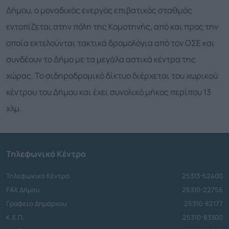
Δήμου, ο μοναδικός ενεργός επιβατικός σταθμός
εντοπίζεται στην πόλη της Κομοτηνής, από και προς την
οποία εκτελούνται τακτικά δρομολόγια από τον ΟΣΕ και
συνδέουν το Δήμο με τα μεγάλα αστικά κέντρα της
χώρας. Το σιδηροδρομικό δίκτυο διέρχεται του χωρικού
κέντρου του Δήμου και έχει συνολικό μήκος περίπου 13
χλμ.
Τηλεφωνικό Κέντρο
Τηλεφωνικό Κέντρο
25313-52400
FAX Δήμου
25310-22756
Γραφείο Δημάρχου
25310-82177
Κ.Ε.Π.
25310-83300