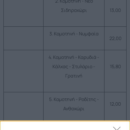
2. Κομοτηνή - Νέο
Σιδηροχώρι
13,00
3. Κομοτηνή - Νυμφαία
22,00
4. Κομοτηνή - Καρυδιά -
Κάλχας - Στυλάριο -
15,80
Γρατινή
5. Κομοτηνή - Ροδίτης -
12,00
Ανθοχώρι