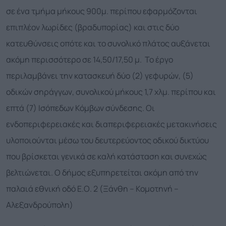
σε ένα τμήμα μήκους 900μ. περίπου εφαρμόζονται
επιπλέον λωρίδες (βραδυπορίας) και στις δύο
κατευθύνσεις οπότε και το συνολικό πλάτος αυξάνεται
ακόμη περισσότερο σε 14,50/17,50 μ. Το έργο
περιλαμβάνει την κατασκευή δύο (2) γεφυρών, (5)
οδικών σηράγγων, συνολικού μήκους 1,7 χλμ. περίπου και
επτά (7) Ισόπεδων Κόμβων σύνδεσης. Οι
ενδοπεριφερειακές και διαπεριφερειακές μετακινήσεις
υλοποιούνται μέσω του δευτερεύοντος οδικού δικτύου
που βρίσκεται γενικά σε καλή κατάσταση και συνεχώς
βελτιώνεται. Ο δήμος εξυπηρετείται ακόμη από την
παλαιά εθνική οδό Ε.Ο. 2 (Ξάνθη – Κομοτηνή –
Αλεξανδρούπολη)