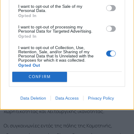
Οδική, συγκοινωνιακή και σιδηροδρομική υποδομή
I want to opt-out of the Sale of my
του Δήμου
Personal Data.
Opted In
Η σύνδεση των Δημοτικών Ενοτήτων με την έδρα του
I want to opt-out of processing my
Personal Data for Targeted Advertising.
Δήμου στην Κομοτηνή, γίνεται μέσω του ΚΤΕΛ, το οποίο
Opted In
εκτελεί τακτικά δρομολόγια από και προς
I want to opt-out of Collection, Use,
Retention, Sale, and/or Sharing of my
συγκεκριμένους οικισμούς του Δήμου. Το ΚΤΕΛ εκτελεί
Personal Data that Is Unrelated with the
Purposes for which it was collected.
επίσης τοπικά δρομολόγια εντός του υπόλοιπου Νομού
Opted Out
Ροδόπης αλλά και υπεραστικά, από και προς τα μεγάλα
CONFIRM
αστικά κέντρα της χώρας. Ο τερματικός σταθμός του
ΚΤΕΛ βρίσκεται σε μικρή απόσταση από το κέντρο της
Data Deletion
Data Access
Privacy Policy
πόλης και αξιολογείται ως αρκετά ικανοποιητικής
χωρητικότητας και λειτουργικής ικανότητας.
Οι συγκοινωνίες εντός της πόλης της Κομοτηνής,