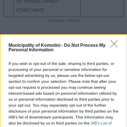
1ο ΓΥΜΝΑΣΙΟ ΔΗΜΟΥ
ΚΟΜΟΤΗΝΗΣ
ΑΝΤΩΝΗΣ ΤΡΙΤΣΗΣ
Τηλεφωνικό Κέντρο
Municipality of Komotini -
Do Not Process My
Personal Information
Τηλεφωνικό Κέντρο
25313-52400
If you wish to opt-out of the sale, sharing to third parties, or
FAX Δήμου
25310-22756
processing of your personal or sensitive information for
Γραφείο Δημάρχου
25310-82177
targeted advertising by us, please use the below opt-out
Κ.Ε.Π.
25310-83300
section to confirm your selection. Please note that after your
opt-out request is processed you may continue seeing
Κ.Α.Π.Η.
25310-22797
interest-based ads based on personal information utilized by
Νοσοκομείο
25310-22222
us or personal information disclosed to third parties prior to
Αστυνομικό Τμήμα
25310-22100
your opt-out. You may separately opt-out of the further
Κ.Τ.Ε.Λ.
25310-22912
disclosure of your personal information by third parties on the
IAB’s list of downstream participants. This information may
Ο.Σ.Ε.
25310-22650
also be disclosed by us to third parties on the
IAB’s List of
Αρχ. Μουσείο
25310-22411