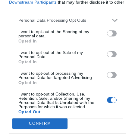
Downstream Participants
that may further disclose it to other
third parties.
Γρήγορη Πλοήγηση
Personal Data Processing Opt Outs
Δήμος
I want to opt-out of the Sharing of my
personal data.
Opted In
Ο Δήμαρχος
Αντιδήμαρχοι
I want to opt-out of the Sale of my
Personal Data.
Opted In
Δημοτικό Συμβούλιο
I want to opt-out of processing my
Συλλογικά Όργανα Δήμου
Personal Data for Targeted Advertising.
Opted In
Δημοτικές Κοινότητες
I want to opt-out of Collection, Use,
Υπηρεσίες του Δήμου
Retention, Sale, and/or Sharing of my
Personal Data that Is Unrelated with the
Purposes for which it was collected.
Οι Δημοτικές Επιχειρήσεις
Opted Out
Χρήσιμα Τηλέφωνα
CONFIRM