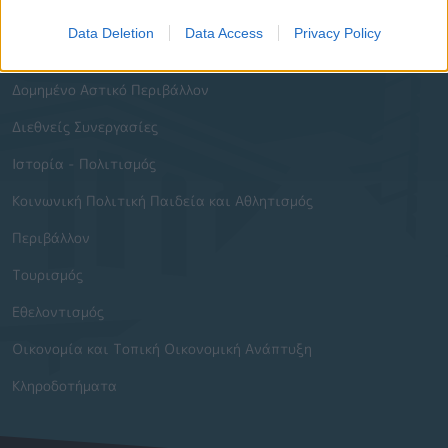
Ενότητες Ιστοτόπου
Data Deletion
Data Access
Privacy Policy
Διοίκηση και Ηλεκτρονική Διακυβέρνηση
Δομημένο Αστικό Περιβάλλον
Διεθνείς Συνεργασίες
Ιστορία - Πολιτισμός
Κοινωνική Πολιτική Παιδεία και Αθλητισμός
Περιβάλλον
Τουρισμός
Εθελοντισμός
Οικονομία και Τοπική Οικονομική Ανάπτυξη
Κληροδοτήματα