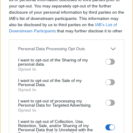
Γραφείο Δημάρχου
25310-82177
your opt-out. You may separately opt-out of the further
Κ.Ε.Π.
25310-83300
disclosure of your personal information by third parties on the
Κ.Α.Π.Η.
25310-22797
IAB’s list of downstream participants. This information may
Νοσοκομείο
25310-22222
also be disclosed by us to third parties on the
IAB’s List of
Downstream Participants
that may further disclose it to other
Αστυνομικό Τμήμα
25310-22100
third parties.
Κ.Τ.Ε.Λ.
25310-22912
Ο.Σ.Ε.
25310-22650
Personal Data Processing Opt Outs
Αρχ. Μουσείο
25310-22411
I want to opt-out of the Sharing of my
personal data.
Opted In
Γρήγορη Πλοήγηση
I want to opt-out of the Sale of my
Personal Data.
Δήμος
Opted In
Ο Δήμαρχος
I want to opt-out of processing my
Personal Data for Targeted Advertising.
Αντιδήμαρχοι
Opted In
Δημοτικό Συμβούλιο
I want to opt-out of Collection, Use,
Retention, Sale, and/or Sharing of my
Personal Data that Is Unrelated with the
Συλλογικά Όργανα Δήμου