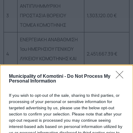
ΑΝΤΙΠΛΗΜΜΥΡΙΚΗ
3
ΠΡΟΣΤΑΣΙΑ ΒΟΡΕΙΟΥ
1,303,120.00 €
ΤΟΜΕΑ ΚΟΜΟΤΗΝΗΣ
ΕΝΕΡΓΕΙΑΚΗ ΑΝΑΒΑΘΜΙΣΗ
1ου ΗΜΕΡΗΣΙΟΥ ΓΕΝΙΚΟΥ
4
2,451,667.39 €
ΛΥΚΕΙΟΥ ΚΟΜΟΤΗΝΗΣ ΚΑΙ
2ου ΕΠΑΛ
Municipality of Komotini -
Do Not Process My
Συγχρηματοδοτούμενα Έργα Χρηματοδοτικής Περιόδου 2021-2027
Personal Information
If you wish to opt-out of the sale, sharing to third parties, or
processing of your personal or sensitive information for
Τηλεφωνικό Κέντρο
targeted advertising by us, please use the below opt-out
section to confirm your selection. Please note that after your
Τηλεφωνικό Κέντρο
25313-52400
opt-out request is processed you may continue seeing
FAX Δήμου
25310-22756
interest-based ads based on personal information utilized by
us or personal information disclosed to third parties prior to