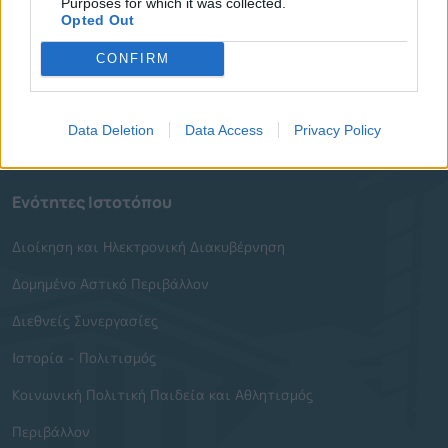
Purposes for which it was collected.
Opted Out
Δημοτικές Κοινότητες
CONFIRM
Υπηρεσίες του Δήμου
Οι Δημοτικές Επιχειρήσεις
Data Deletion
Data Access
Privacy Policy
Χρήσιμα Τηλέφωνα
Ενότητες Ιστοτόπου
Διοίκηση και Ηλεκτρονική Διακυβέρνηση
Δομημένο Αστικό Περιβάλλον
Διεθνείς Συνεργασίες
Ιστορία - Πολιτισμός
Κοινωνική Πολιτική Παιδεία και Αθλητισμός
Περιβάλλον