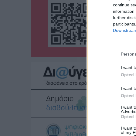
continue se
information 
further disc
participants
Downstream 
Persona
I want t
Opted 
I want t
Opted 
I want 
Advertis
Opted 
I want t
of my P