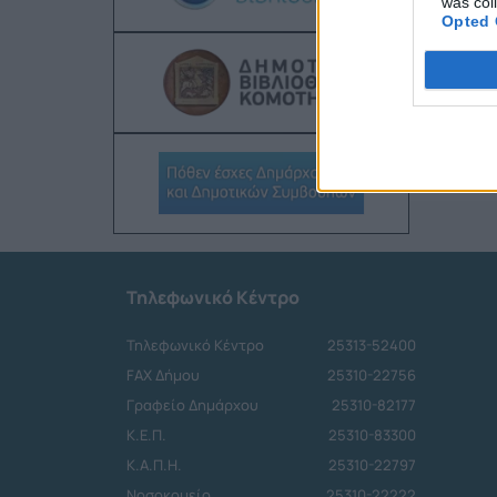
was col
Opted 
Τηλεφωνικό Κέντρο
Τηλεφωνικό Κέντρο
25313-52400
FAX Δήμου
25310-22756
Γραφείο Δημάρχου
25310-82177
Κ.Ε.Π.
25310-83300
Κ.Α.Π.Η.
25310-22797
Νοσοκομείο
25310-22222