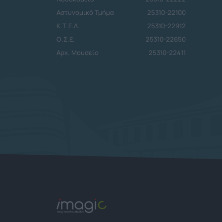
Αστυνομικό Τμήμα
25310-22100
Κ.Τ.Ε.Λ.
25310-22912
Ο.Σ.Ε.
25310-22650
Αρχ. Μουσείο
25310-22411