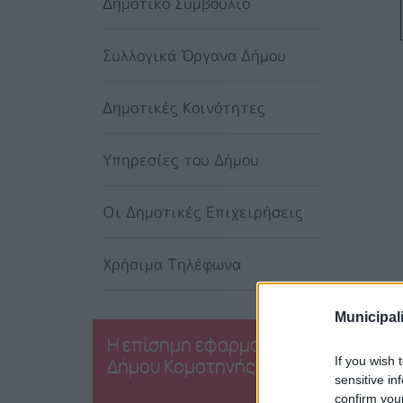
Δημοτικό Συμβούλιο
Συλλογικά Όργανα Δήμου
Δημοτικές Κοινότητες
Υπηρεσίες του Δήμου
Οι Δημοτικές Επιχειρήσεις
Χρήσιμα Τηλέφωνα
Municipali
Η επίσημη εφαρμογή του
Δήμου Κομοτηνής
If you wish 
sensitive in
confirm you