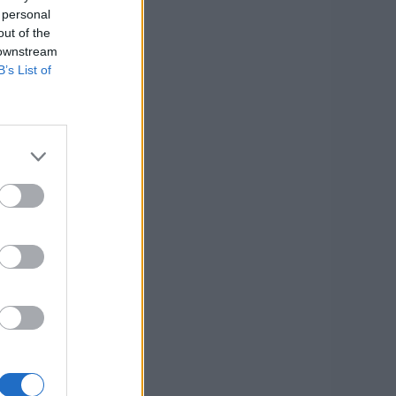
 personal
out of the
 downstream
B’s List of