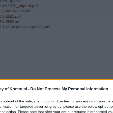
Συνημμένα
1. ΜΕΛΕΤΗ_signed.pdf
6. ΔΙΑΚΗΡΥΞΗ.pdf
6Α. ΕΕΕΣ.pdf
6Α. ΕΕΕΣ.xml
7. Περίληψη Διακήρυξης.pdf
ty of Komotini -
Do Not Process My Personal Information
to opt-out of the sale, sharing to third parties, or processing of your per
formation for targeted advertising by us, please use the below opt-out s
r selection. Please note that after your opt-out request is processed y