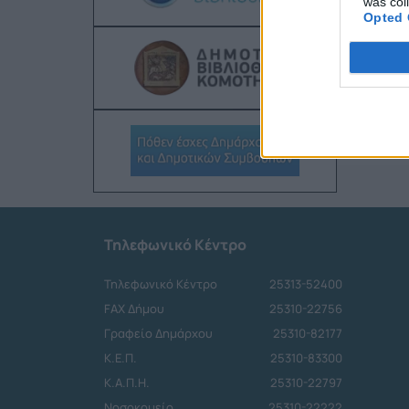
was col
Opted 
Τηλεφωνικό Κέντρο
Τηλεφωνικό Κέντρο
25313-52400
FAX Δήμου
25310-22756
Γραφείο Δημάρχου
25310-82177
Κ.Ε.Π.
25310-83300
Κ.Α.Π.Η.
25310-22797
Νοσοκομείο
25310-22222