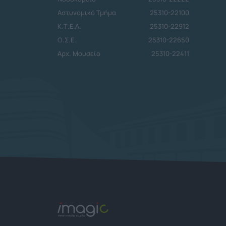
Αστυνομικό Τμήμα
25310-22100
Κ.Τ.Ε.Λ.
25310-22912
Ο.Σ.Ε.
25310-22650
Αρχ. Μουσείο
25310-22411