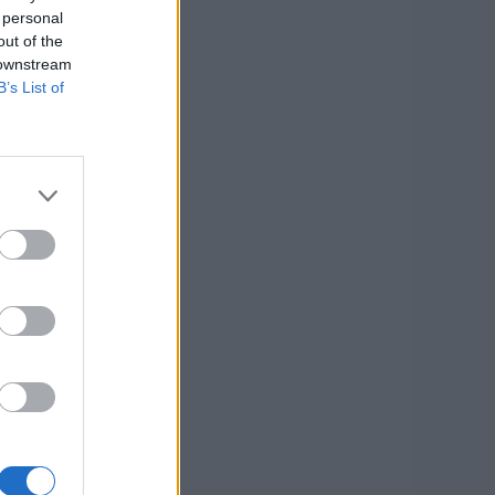
 personal
out of the
 downstream
B’s List of