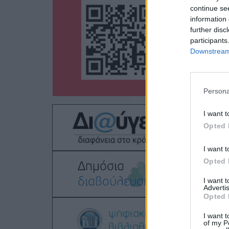
continue se
information 
further disc
participants
Downstream 
Persona
I want t
Opted 
I want t
Opted 
I want 
Advertis
Opted 
I want t
of my P