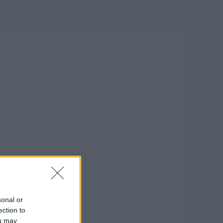
sonal or
ection to
ou may