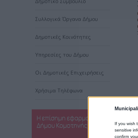
Δημοτικό Συμβούλιο
Συλλογικά Όργανα Δήμου
Δημοτικές Κοινότητες
Υπηρεσίες του Δήμου
Οι Δημοτικές Επιχειρήσεις
Χρήσιμα Τηλέφωνα
Municipali
Η επίσημη εφαρμογή του
Δήμου Κομοτηνής
If you wish 
sensitive in
confirm you