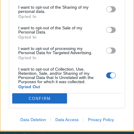
Αντιδήμαρχοι
I want to opt-out of the Sharing of my
personal data.
Δημοτικό Συμβούλιο
Opted In
Συλλογικά Όργανα Δήμου
I want to opt-out of the Sale of my
Personal Data.
Δημοτικές Κοινότητες
Opted In
Υπηρεσίες του Δήμου
I want to opt-out of processing my
Personal Data for Targeted Advertising.
Opted In
Οι Δημοτικές Επιχειρήσεις
I want to opt-out of Collection, Use,
Χρήσιμα Τηλέφωνα
Retention, Sale, and/or Sharing of my
Personal Data that Is Unrelated with the
Purposes for which it was collected.
Opted Out
Ενότητες Ιστοτόπου
CONFIRM
Διοίκηση και Ηλεκτρονική Διακυβέρνηση
Δομημένο Αστικό Περιβάλλον
Data Deletion
Data Access
Privacy Policy
Διεθνείς Συνεργασίες