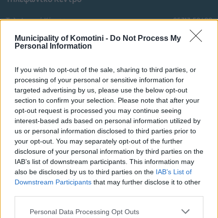
Τηλεφωνικό Κέντρο
25313-52400
FAX Δήμου
25310-22756
Municipality of Komotini -
Do Not Process My
Γραφείο Δημάρχου
Personal Information
25310-82177
Κ.Ε.Π.
25310-83300
If you wish to opt-out of the sale, sharing to third parties, or
Κ.Α.Π.Η.
25310-22797
processing of your personal or sensitive information for
Νοσοκομείο
25310-22222
targeted advertising by us, please use the below opt-out
Αστυνομικό Τμήμα
25310-22100
section to confirm your selection. Please note that after your
opt-out request is processed you may continue seeing
Κ.Τ.Ε.Λ.
25310-22912
interest-based ads based on personal information utilized by
Ο.Σ.Ε.
25310-22650
us or personal information disclosed to third parties prior to
Αρχ. Μουσείο
25310-22411
your opt-out. You may separately opt-out of the further
disclosure of your personal information by third parties on the
IAB’s list of downstream participants. This information may
Γρήγορη Πλοήγηση
also be disclosed by us to third parties on the
IAB’s List of
Downstream Participants
that may further disclose it to other
Δήμος
third parties.
Ο Δήμαρχος
Personal Data Processing Opt Outs