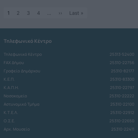
Σελιδοποίηση
Next page
Last page
1
2
3
4
…
››
Last »
Τηλεφωνικό Κέντρο
Τηλεφωνικό Κέντρο
25313-52400
FAX Δήμου
25310-22756
Γραφείο Δημάρχου
25310-82177
Κ.Ε.Π.
25310-83300
Κ.Α.Π.Η.
25310-22797
Νοσοκομείο
25310-22222
Αστυνομικό Τμήμα
25310-22100
Κ.Τ.Ε.Λ.
25310-22912
Ο.Σ.Ε.
25310-22650
Αρχ. Μουσείο
25310-22411