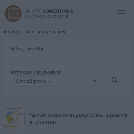
Παράκαμψη προς το κυρί
ΔΗΜΟΣ
ΚΟΜΟΤΗΝΗΣ
MUNICIPALITY
OF KOMOTINI
Αρχική
Νέα - Ανακοινώσεις
λέξεις - κλειδιά
λέξεις
-
κλειδιά
Κατηγορία Περιεχομένου
Κατηγορία
Περιεχομένου
Υψηλός κίνδυνος πυρκαγιάς την Κυριακή 9
Αυγούστου