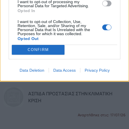
I want to opt-out of processing my
Personal Data for Targeted Advertising.
Αναρτήθηκε στις:
17/07/26
Opted In
I want to opt-out of Collection, Use,
Retention, Sale, and/or Sharing of my
ΑΝΑΡΤΗΣΗ ΟΡΙΣΤΙΚΩΝ ΑΠΟΤΕΛΕΣΜΑΤΩΝ
Personal Data that Is Unrelated with the
Purposes for which it was collected.
ΕΓΓΡΑΦΩΝ ΕΠΑΝΕΓΓΡΑΦΩΝ ΣΤΟΥΣ
Opted Out
ΒΡΕΦΟΝΗΠΙΑΚΟΥΣ- ΠΑΙΔΙΚΟΥΣ ΣΤΑΘΜΟΥΣ
ΔΗΜΟΥ ΚΟΜΟΤΗΝΗΣ ΓΙΑ ΤΟ ΕΤΟΣ 2026-
CONFIRM
2027
Αναρτήθηκε στις:
17/07/26
Data Deletion
Data Access
Privacy Policy
ΑΣΠΙΔΑ ΠΡΟΣΤΑΣΙΑΣ ΣΤΗΝ ΚΛΙΜΑΤΙΚΗ
ΚΡΙΣΗ
Αναρτήθηκε στις:
17/07/26