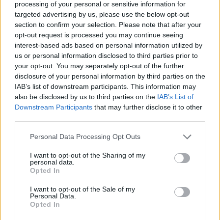
processing of your personal or sensitive information for
targeted advertising by us, please use the below opt-out
Συνεδρίασε το Τοπικό Επιχειρησιακό
section to confirm your selection. Please note that after your
Συντονιστικό Όργανο Πολιτικής
opt-out request is processed you may continue seeing
Προστασίας του Δήμου Κομοτηνής για την
interest-based ads based on personal information utilized by
us or personal information disclosed to third parties prior to
αντιπυρική προστασία
your opt-out. You may separately opt-out of the further
Αναρτήθηκε στις:
23/07/26
disclosure of your personal information by third parties on the
IAB’s list of downstream participants. This information may
also be disclosed by us to third parties on the
IAB’s List of
Downstream Participants
that may further disclose it to other
third parties.
Επικαιροποίηση έκτακτου δελτίου
επιδείνωσης καιρού
Personal Data Processing Opt Outs
Αναρτήθηκε στις:
22/07/26
I want to opt-out of the Sharing of my
personal data.
Opted In
I want to opt-out of the Sale of my
Personal Data.
22η/2026 ΤΑΚΤΙΚΗ ΣΥΝΕΔΡΙΑΣΗ ΤΟΥ
Opted In
ΔΗΜΟΤΙΚΟΥ ΣΥΜΒΟΥΛΙΟΥ