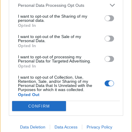
Δήμος
Personal Data Processing Opt Outs
Ο Δήμαρχος
I want to opt-out of the Sharing of my
personal data.
Αντιδήμαρχοι
Opted In
Δημοτικό Συμβούλιο
I want to opt-out of the Sale of my
Personal Data.
Συλλογικά Όργανα Δήμου
Opted In
Δημοτικές Κοινότητες
I want to opt-out of processing my
Personal Data for Targeted Advertising.
Υπηρεσίες του Δήμου
Opted In
Οι Δημοτικές Επιχειρήσεις
I want to opt-out of Collection, Use,
Retention, Sale, and/or Sharing of my
Personal Data that Is Unrelated with the
Χρήσιμα Τηλέφωνα
Purposes for which it was collected.
Opted Out
Ενότητες Ιστοτόπου
CONFIRM
Διοίκηση και Ηλεκτρονική Διακυβέρνηση
Data Deletion
Data Access
Privacy Policy
Δομημένο Αστικό Περιβάλλον