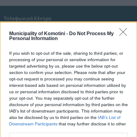
Τηλεφωνικό Κέντρο
Τηλεφωνικό Κέντρο
25313-52400
Municipality of Komotini -
Do Not Process My
Personal Information
FAX Δήμου
25310-22756
Γραφείο Δημάρχου
25310-82177
If you wish to opt-out of the sale, sharing to third parties, or
Κ.Ε.Π.
25310-83300
processing of your personal or sensitive information for
Κ.Α.Π.Η.
25310-22797
targeted advertising by us, please use the below opt-out
Νοσοκομείο
section to confirm your selection. Please note that after your
25310-22222
opt-out request is processed you may continue seeing
Αστυνομικό Τμήμα
25310-22100
interest-based ads based on personal information utilized by
Κ.Τ.Ε.Λ.
25310-22912
us or personal information disclosed to third parties prior to
Ο.Σ.Ε.
25310-22650
your opt-out. You may separately opt-out of the further
disclosure of your personal information by third parties on the
Αρχ. Μουσείο
25310-22411
IAB’s list of downstream participants. This information may
also be disclosed by us to third parties on the
IAB’s List of
Γρήγορη Πλοήγηση
Downstream Participants
that may further disclose it to other
third parties.