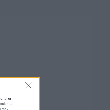
sonal or
ection to
ou may