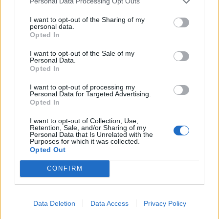
Personal Data Processing Opt Outs
Ο Δήμαρχος
I want to opt-out of the Sharing of my
Αντιδήμαρχοι
personal data.
Opted In
Δημοτικό Συμβούλιο
I want to opt-out of the Sale of my
Συλλογικά Όργανα Δήμου
Personal Data.
Opted In
Δημοτικές Κοινότητες
I want to opt-out of processing my
Υπηρεσίες του Δήμου
Personal Data for Targeted Advertising.
Opted In
Οι Δημοτικές Επιχειρήσεις
I want to opt-out of Collection, Use,
Retention, Sale, and/or Sharing of my
Χρήσιμα Τηλέφωνα
Personal Data that Is Unrelated with the
Purposes for which it was collected.
Opted Out
Ενότητες Ιστοτόπου
CONFIRM
Διοίκηση και Ηλεκτρονική Διακυβέρνηση
Δομημένο Αστικό Περιβάλλον
Data Deletion
Data Access
Privacy Policy
Διεθνείς Συνεργασίες