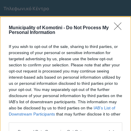
Τηλεφωνικό Κέντρο
Τηλεφωνικό Κέντρο
25313-52400
Municipality of Komotini -
Do Not Process My
FAX Δήμου
25310-22756
Personal Information
Γραφείο Δημάρχου
25310-82177
Κ.Ε.Π.
25310-83300
If you wish to opt-out of the sale, sharing to third parties, or
Κ.Α.Π.Η.
25310-22797
processing of your personal or sensitive information for
targeted advertising by us, please use the below opt-out
Νοσοκομείο
25310-22222
section to confirm your selection. Please note that after your
Αστυνομικό Τμήμα
25310-22100
opt-out request is processed you may continue seeing
Κ.Τ.Ε.Λ.
25310-22912
interest-based ads based on personal information utilized by
us or personal information disclosed to third parties prior to
Ο.Σ.Ε.
25310-22650
your opt-out. You may separately opt-out of the further
Αρχ. Μουσείο
25310-22411
disclosure of your personal information by third parties on the
IAB’s list of downstream participants. This information may
also be disclosed by us to third parties on the
IAB’s List of
Γρήγορη Πλοήγηση
Downstream Participants
that may further disclose it to other
third parties.
Δήμος