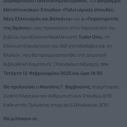
Δημοκριτείου Πανεπιστημίου Θράκης
, το
Πρόγραμμα
Μεταπτυχιακών Σπουδών «Πολιτισμικές σπουδές:
Νέος Ελληνισμός και Βαλκάνια»
και
ο «Παρατηρητής
της Θράκης»,
σας προσκαλούν στην παρουσίαση του
βιβλίου του εξέχοντα Νεοελληνιστή
Tudor
Dinu
, «Η
Ελληνική Επανάσταση του 1821 στη Μολδαβία και τη
Βλαχία»
,
που θα πραγματοποιηθεί στη Δημοτική
Βιβλιοθήκη Κομοτηνής (Τσανάκλειο Μέγαρο),
την
Τετάρτη 12 Φεβρουαρίου 2025 και ώρα 18:30
.
Θα προλογίσει
ο
Μανόλης Γ. Βαρβούνης,
Κοσμήτορας
Σχολής Κλασικών και Ανθρωπιστικών Σπουδών ΔΠΘ,
Καθηγητής Τμήματος Ιστορίας & Εθνολογίας ΔΠΘ.
Θα μιλήσουν οι: