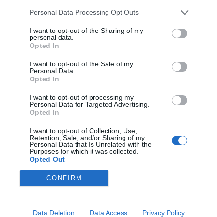
Personal Data Processing Opt Outs
I want to opt-out of the Sharing of my
Τηλεφωνικό Κέντρο
personal data.
Opted In
Τηλεφωνικό Κέντρο
25313-52400
I want to opt-out of the Sale of my
FAX Δήμου
25310-22756
Personal Data.
Opted In
Γραφείο Δημάρχου
25310-82177
Κ.Ε.Π.
25310-83300
I want to opt-out of processing my
Personal Data for Targeted Advertising.
Κ.Α.Π.Η.
25310-22797
Opted In
Νοσοκομείο
25310-22222
I want to opt-out of Collection, Use,
Αστυνομικό Τμήμα
25310-22100
Retention, Sale, and/or Sharing of my
Personal Data that Is Unrelated with the
Κ.Τ.Ε.Λ.
25310-22912
Purposes for which it was collected.
Opted Out
Ο.Σ.Ε.
25310-22650
Αρχ. Μουσείο
25310-22411
CONFIRM
Γρήγορη Πλοήγηση
Data Deletion
Data Access
Privacy Policy