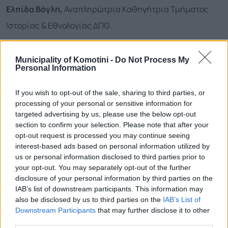
Ελπίδα Βόγλη,
Αναπληρώτρια Καθηγήτρια Τμήματος
Ιστορίας & Εθνολογίας ΔΠΘ.
Νίκος Μαυρέλος,
Καθηγητής Τμήματος Ιστορίας &
Municipality of Komotini -
Do Not Process My
Εθνολογίας ΔΠΘ.
Personal Information
Tudor
Dinu
, Καθηγητής Πανεπιστημίου Βουκουρεστίου.
If you wish to opt-out of the sale, sharing to third parties, or
processing of your personal or sensitive information for
Θα συντονίσει
η
Σοφία Μενεσελίδου
, Φιλόλογος,
targeted advertising by us, please use the below opt-out
section to confirm your selection. Please note that after your
Επιστημονική Σύμβουλος Δημάρχου Κομοτηνής.
opt-out request is processed you may continue seeing
interest-based ads based on personal information utilized by
Για οποιαδήποτε πληροφορία, επικοινωνήστε με τη
us or personal information disclosed to third parties prior to
your opt-out. You may separately opt-out of the further
Δημοτική Βιβλιοθήκη Κομοτηνής
disclosure of your personal information by third parties on the
IAB’s list of downstream participants. This information may
Τηλ. επικοινωνίας: 2531022589
also be disclosed by us to third parties on the
IAB’s List of
Downstream Participants
that may further disclose it to other
Mail:
vivkomot@otenet.gr
third parties.