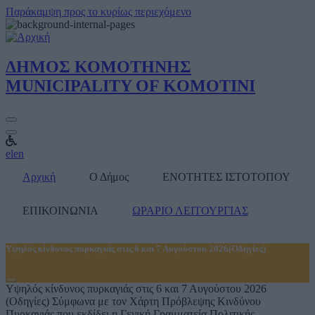
Παράκαμψη προς το κυρίως περιεχόμενο
ΔΗΜΟΣ
ΚΟΜΟΤΗΝΗΣ
MUNICIPALITY
OF KOMOTINI
el
en
Αρχική
Ο Δήμος
ΕΝΟΤΗΤΕΣ ΙΣΤΟΤΟΠΟΥ
ΕΠΙΚΟΙΝΩΝΙΑ
ΩΡΑΡΙΟ ΛΕΙΤΟΥΡΓΙΑΣ
No
web
Υψηλός κίνδυνος πυρκαγιάς στις 6 και 7 Αυγούστου 2026(Οδηγίες)
notifications
found
Υψηλός κίνδυνος πυρκαγιάς στις 6 και 7 Αυγούστου 2026
(Οδηγίες) Σύμφωνα με τον Χάρτη Πρόβλεψης Κινδύνου
Πυρκαγιάς που εκδίδει η Γενική Γραμματεία Πολιτικής