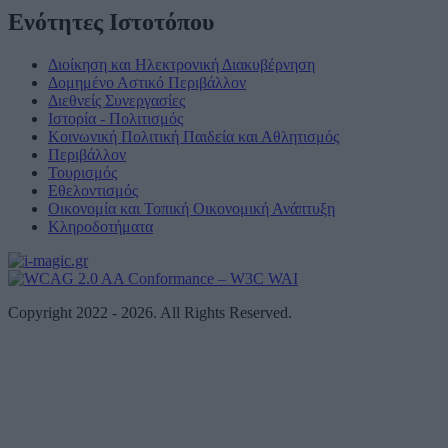
Ενότητες Ιστοτόπου
Διοίκηση και Ηλεκτρονική Διακυβέρνηση
Δομημένο Αστικό Περιβάλλον
Διεθνείς Συνεργασίες
Ιστορία - Πολιτισμός
Κοινωνική Πολιτική Παιδεία και Αθλητισμός
Περιβάλλον
Τουρισμός
Εθελοντισμός
Οικονομία και Τοπική Οικονομική Ανάπτυξη
Κληροδοτήματα
Copyright 2022 - 2026. All Rights Reserved.