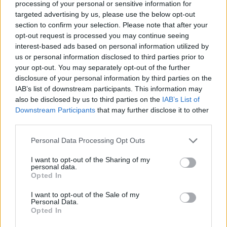
Μύτικα
Καρυδιάς
processing of your personal or sensitive information for
Οικισμός
Οικισμός
targeted advertising by us, please use the below opt-out
Μεγάλης
Συμβόλων
section to confirm your selection. Please note that after your
Άδας
opt-out request is processed you may continue seeing
Οικισμός
interest-based ads based on personal information utilized by
Ιάμπολης
Οικισμός
us or personal information disclosed to third parties prior to
Τυχηρού
your opt-out. You may separately opt-out of the further
disclosure of your personal information by third parties on the
Η Υπεύθυνη Δήλωση του άρθρου 8, παρ.1 του Ν.1599/86, θα είναι
IAB’s list of downstream participants. This information may
ωρημένη ως προς το γνήσιο της υπογραφής, στην οποία θα
also be disclosed by us to third parties on the
IAB’s List of
λώνουν ότι παρέχουν τη συγκατάθεσή τους ως προς την επεξεργασία
Downstream Participants
that may further disclose it to other
third parties.
οιχείων προσωπικού χαρακτήρα (προσωπικά και ευαίσθητα
οσωπικά δεδομένα).
Personal Data Processing Opt Outs
Επιπλέον, στην Υπεύθυνη δήλωση θα πρέπει να περιλαμβάνονται
’ ελάχιστο τα στοιχεία επικοινωνίας, η ακριβής διεύθυνση κατοικίας
I want to opt-out of the Sharing of my
personal data.
δός, αριθμός, Οικισμός), η κατηγορία αναπηρίας (κώφωση, τύφλωση,
Opted In
π) και τα στοιχεία επικοινωνίας των προσωπικών βοηθών ή των
εσα συγγενικών προσώπων. Επίσης θα πρέπει να σημειώνεται το
I want to opt-out of the Sale of my
Personal Data.
ταφορικό μέσο που θα απαιτηθεί σε περίπτωση μετακίνησής τους
Opted In
χ. μετακίνηση με επιβατικό αυτοκίνητο, ασθενοφόρο κλπ), και