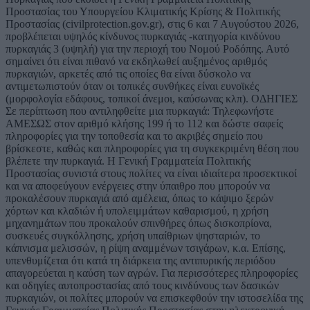
Προστασίας του Υπουργείου Κλιματικής Κρίσης & Πολιτικής
Προστασίας (civilprotection.gov.gr), στις 6 και 7 Αυγούστου 2026,
προβλέπεται υψηλός κίνδυνος πυρκαγιάς -κατηγορία κινδύνου
πυρκαγιάς 3 (υψηλή) για την περιοχή του Νομού Ροδόπης. Αυτό
σημαίνει ότι είναι πιθανό να εκδηλωθεί αυξημένος αριθμός
πυρκαγιών, αρκετές από τις οποίες θα είναι δύσκολο να
αντιμετωπιστούν όταν οι τοπικές συνθήκες είναι ευνοϊκές
(μορφολογία εδάφους, τοπικοί άνεμοι, καύσωνας κλπ). ΟΔΗΓΙΕΣ
Σε περίπτωση που αντιληφθείτε μια πυρκαγιά: Τηλεφωνήστε
ΑΜΕΣΩΣ στον αριθμό κλήσης 199 ή το 112 και δώστε σαφείς
πληροφορίες για την τοποθεσία και το ακριβές σημείο που
βρίσκεστε, καθώς και πληροφορίες για τη συγκεκριμένη θέση που
βλέπετε την πυρκαγιά. Η Γενική Γραμματεία Πολιτικής
Προστασίας συνιστά στους πολίτες να είναι ιδιαίτερα προσεκτικοί
και να αποφεύγουν ενέργειες στην ύπαιθρο που μπορούν να
προκαλέσουν πυρκαγιά από αμέλεια, όπως το κάψιμο ξερών
χόρτων και κλαδιών ή υπολειμμάτων καθαρισμού, η χρήση
μηχανημάτων που προκαλούν σπινθήρες όπως δισκοπρίονα,
συσκευές συγκόλλησης, χρήση υπαίθριων ψησταριών, το
κάπνισμα μελισσών, η ρίψη αναμμένων τσιγάρων, κ.α. Επίσης,
υπενθυμίζεται ότι κατά τη διάρκεια της αντιπυρικής περιόδου
απαγορεύεται η καύση των αγρών. Για περισσότερες πληροφορίες
και οδηγίες αυτοπροστασίας από τους κινδύνους των δασικών
πυρκαγιών, οι πολίτες μπορούν να επισκεφθούν την ιστοσελίδα της