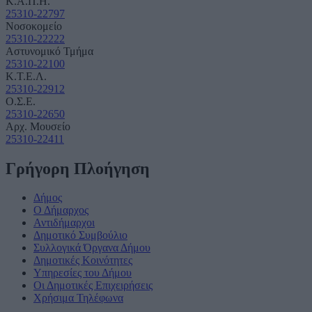
Κ.Α.Π.Η.
25310-22797
Νοσοκομείο
25310-22222
Αστυνομικό Τμήμα
25310-22100
Κ.Τ.Ε.Λ.
25310-22912
Ο.Σ.Ε.
25310-22650
Αρχ. Μουσείο
25310-22411
Γρήγορη Πλοήγηση
Δήμος
Ο Δήμαρχος
Αντιδήμαρχοι
Δημοτικό Συμβούλιο
Συλλογικά Όργανα Δήμου
Δημοτικές Κοινότητες
Υπηρεσίες του Δήμου
Οι Δημοτικές Επιχειρήσεις
Χρήσιμα Τηλέφωνα