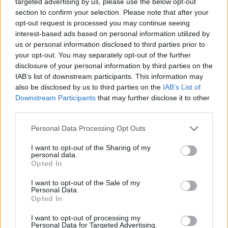
targeted advertising by us, please use the below opt-out
section to confirm your selection. Please note that after your
opt-out request is processed you may continue seeing
interest-based ads based on personal information utilized by
Τηλεφωνικό Κέντρο
us or personal information disclosed to third parties prior to
your opt-out. You may separately opt-out of the further
Τηλεφωνικό Κέντρο
25313-52400
disclosure of your personal information by third parties on the
IAB’s list of downstream participants. This information may
FAX Δήμου
25310-22756
also be disclosed by us to third parties on the
IAB’s List of
Γραφείο Δημάρχου
25310-82177
Downstream Participants
that may further disclose it to other
Κ.Ε.Π.
25310-83300
third parties.
Κ.Α.Π.Η.
25310-22797
Personal Data Processing Opt Outs
Νοσοκομείο
25310-22222
Αστυνομικό Τμήμα
25310-22100
I want to opt-out of the Sharing of my
personal data.
Κ.Τ.Ε.Λ.
25310-22912
Opted In
Ο.Σ.Ε.
25310-22650
I want to opt-out of the Sale of my
Αρχ. Μουσείο
25310-22411
Personal Data.
Opted In
Γρήγορη Πλοήγηση
I want to opt-out of processing my
Personal Data for Targeted Advertising.