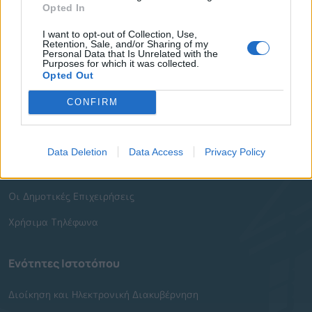
Opted In
Δήμος
I want to opt-out of Collection, Use,
Ο Δήμαρχος
Retention, Sale, and/or Sharing of my
Personal Data that Is Unrelated with the
Purposes for which it was collected.
Αντιδήμαρχοι
Opted Out
Δημοτικό Συμβούλιο
CONFIRM
Συλλογικά Όργανα Δήμου
Δημοτικές Κοινότητες
Data Deletion
Data Access
Privacy Policy
Υπηρεσίες του Δήμου
Οι Δημοτικές Επιχειρήσεις
Χρήσιμα Τηλέφωνα
Ενότητες Ιστοτόπου
Διοίκηση και Ηλεκτρονική Διακυβέρνηση