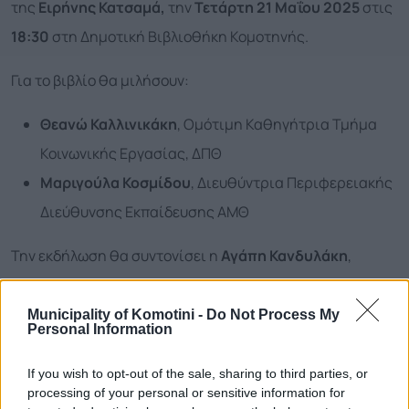
της
Ειρήνης Κατσαμά,
την
Τετάρτη 21 Μαΐου 2025
στις
18:30
στη Δημοτική Βιβλιοθήκη Κομοτηνής.
Για το βιβλίο θα μιλήσουν:
Θεανώ Καλλινικάκη
, Ομότιμη Καθηγήτρια Τμήμα
Κοινωνικής Εργασίας, ΔΠΘ
Μαριγούλα Κοσμίδου
, Διευθύντρια Περιφερειακής
Διεύθυνσης Εκπαίδευσης ΑΜΘ
Την εκδήλωση θα συντονίσει η
Αγάπη Κανδυλάκη
,
Καθηγήτρια, Τμήμα Κοινωνικής Εργασίας ΔΠΘ.
Municipality of Komotini -
Do Not Process My
Η παρουσία σας θα μας τιμήσει.
Personal Information
Για οποιαδήποτε πληροφορία, επικοινωνήστε με τη
If you wish to opt-out of the sale, sharing to third parties, or
processing of your personal or sensitive information for
Δημοτική Βιβλιοθήκη Κομοτηνής. Τηλ: 2531022589