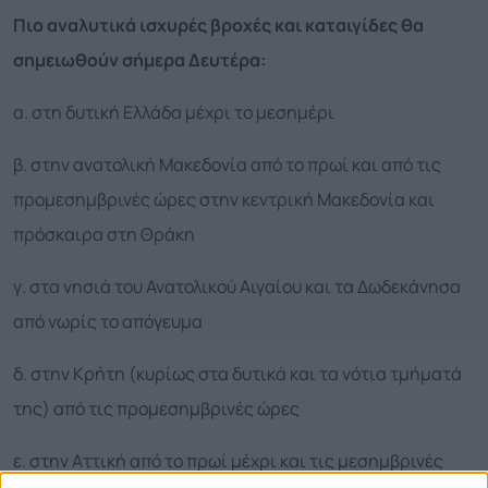
Πιο αναλυτικά ισχυρές βροχές και καταιγίδες θα
σημειωθούν σήμερα Δευτέρα:
α. στη δυτική Ελλάδα μέχρι το μεσημέρι
β. στην ανατολική Μακεδονία από το πρωί και από τις
προμεσημβρινές ώρες στην κεντρική Μακεδονία και
πρόσκαιρα στη Θράκη
γ. στα νησιά του Ανατολικού Αιγαίου και τα Δωδεκάνησα
από νωρίς το απόγευμα
δ. στην Κρήτη (κυρίως στα δυτικά και τα νότια τμήματά
της) από τις προμεσημβρινές ώρες
ε. στην Αττική από το πρωί μέχρι και τις μεσημβρινές