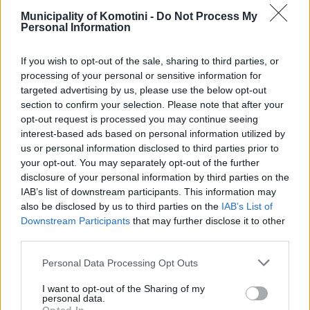
ώρες
Municipality of Komotini -
Do Not Process My
Personal Information
Μπορείτε να έχετε μια γενική εικόνα για την εξέλιξη του
καιρού, μέσα από την ιστοσελίδα της ΕΜΥ
If you wish to opt-out of the sale, sharing to third parties, or
processing of your personal or sensitive information for
(oldportal.emy.gr).
targeted advertising by us, please use the below opt-out
section to confirm your selection. Please note that after your
Το παρόν Έκτακτο Δελτίο θα ανανεωθεί σε 12 ώρες.
opt-out request is processed you may continue seeing
interest-based ads based on personal information utilized by
Ενημερωθείτε και μέσω των επίσημων προειδοποιήσεων
us or personal information disclosed to third parties prior to
your opt-out. You may separately opt-out of the further
του Meteoalarm σε Ελλάδα και Ευρώπη.
disclosure of your personal information by third parties on the
IAB’s list of downstream participants. This information may
also be disclosed by us to third parties on the
IAB’s List of
Downstream Participants
that may further disclose it to other
Τηλεφωνικό Κέντρο
third parties.
Τηλεφωνικό Κέντρο
25313-52400
Personal Data Processing Opt Outs
FAX Δήμου
25310-22756
I want to opt-out of the Sharing of my
personal data.
Γραφείο Δημάρχου
25310-82177