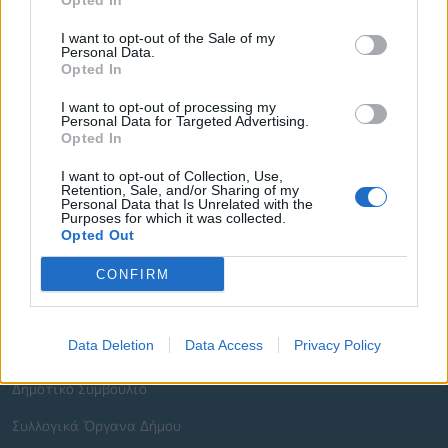
Opted In
Κ.Ε.Π.
25310-83300
Κ.Α.Π.Η.
I want to opt-out of the Sale of my
25310-22797
Personal Data.
Νοσοκομείο
25310-22222
Opted In
Αστυνομικό Τμήμα
25310-22100
I want to opt-out of processing my
Κ.Τ.Ε.Λ.
25310-22912
Personal Data for Targeted Advertising.
Opted In
Ο.Σ.Ε.
25310-22650
Αρχ. Μουσείο
25310-22411
I want to opt-out of Collection, Use,
Retention, Sale, and/or Sharing of my
Personal Data that Is Unrelated with the
Purposes for which it was collected.
Γρήγορη Πλοήγηση
Opted Out
CONFIRM
Δήμος
Ο Δήμαρχος
Data Deletion
Data Access
Privacy Policy
Αντιδήμαρχοι
Δημοτικό Συμβούλιο
Συλλογικά Όργανα Δήμου