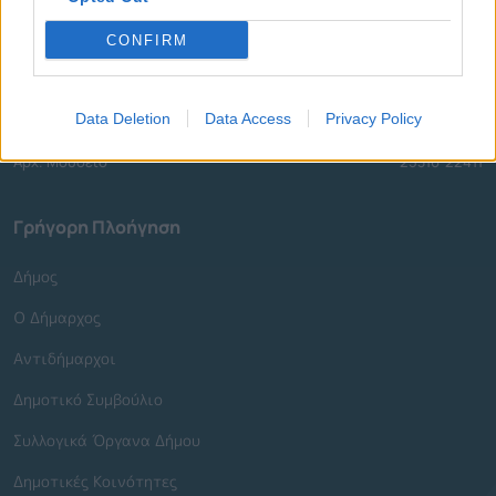
Κ.Α.Π.Η.
25310-22797
CONFIRM
Νοσοκομείο
25310-22222
Αστυνομικό Τμήμα
25310-22100
Κ.Τ.Ε.Λ.
25310-22912
Data Deletion
Data Access
Privacy Policy
Ο.Σ.Ε.
25310-22650
Αρχ. Μουσείο
25310-22411
Γρήγορη Πλοήγηση
Δήμος
Ο Δήμαρχος
Αντιδήμαρχοι
Δημοτικό Συμβούλιο
Συλλογικά Όργανα Δήμου
Δημοτικές Κοινότητες