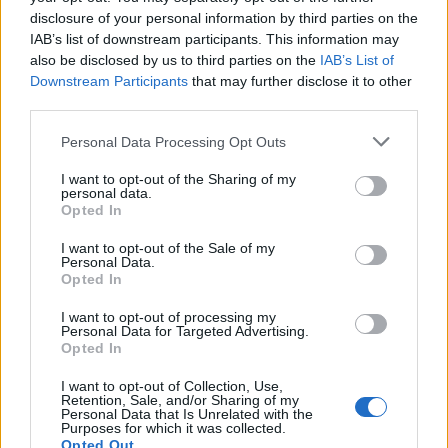
disclosure of your personal information by third parties on the
Αντιδημαρχίας, για παροχή στήριξης και βελτίωση των
IAB’s list of downstream participants. This information may
συνθηκών ζωής των συνανθρώπων μας, αποτελεί
also be disclosed by us to third parties on the
IAB’s List of
Downstream Participants
that may further disclose it to other
παράδειγμα και πρότυπο προς μίμηση.
third parties.
Η Αντιδήμαρχος
Personal Data Processing Opt Outs
I want to opt-out of the Sharing of my
Eλπινίκη
personal data.
Opted In
Μουστάκα
I want to opt-out of the Sale of my
Personal Data.
Opted In
Τηλεφωνικό Κέντρο
I want to opt-out of processing my
Personal Data for Targeted Advertising.
Opted In
Τηλεφωνικό Κέντρο
25313-52400
FAX Δήμου
25310-22756
I want to opt-out of Collection, Use,
Retention, Sale, and/or Sharing of my
Γραφείο Δημάρχου
25310-82177
Personal Data that Is Unrelated with the
Purposes for which it was collected.
Κ.Ε.Π.
25310-83300
Opted Out