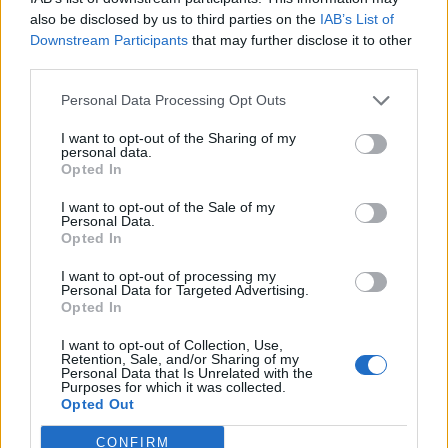
Κ.Τ.Ε.Λ.
25310-22912
also be disclosed by us to third parties on the
IAB’s List of
Ο.Σ.Ε.
25310-22650
Downstream Participants
that may further disclose it to other
third parties.
Αρχ. Μουσείο
25310-22411
Personal Data Processing Opt Outs
Γρήγορη Πλοήγηση
I want to opt-out of the Sharing of my
personal data.
Δήμος
Opted In
Ο Δήμαρχος
I want to opt-out of the Sale of my
Personal Data.
Opted In
Αντιδήμαρχοι
I want to opt-out of processing my
Δημοτικό Συμβούλιο
Personal Data for Targeted Advertising.
Opted In
Συλλογικά Όργανα Δήμου
I want to opt-out of Collection, Use,
Δημοτικές Κοινότητες
Retention, Sale, and/or Sharing of my
Personal Data that Is Unrelated with the
Purposes for which it was collected.
Υπηρεσίες του Δήμου
Opted Out
Οι Δημοτικές Επιχειρήσεις
CONFIRM