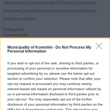
Πρόσληψης με επιλογή ενός (1) Ειδικού Συμβούλου
Δημάρχου, με σύμβαση εργασίας ιδιωτικού δικαίου
ορισμένου χρόνου
Συνημμένα
Γνωστοποίηση
Municipality of Komotini -
Do Not Process My
Personal Information
Τηλεφωνικό Κέντρο
If you wish to opt-out of the sale, sharing to third parties, or
Τηλεφωνικό Κέντρο
25313-52400
processing of your personal or sensitive information for
FAX Δήμου
25310-22756
targeted advertising by us, please use the below opt-out
section to confirm your selection. Please note that after your
Γραφείο Δημάρχου
25310-82177
opt-out request is processed you may continue seeing
Κ.Ε.Π.
25310-83300
interest-based ads based on personal information utilized by
Κ.Α.Π.Η.
25310-22797
us or personal information disclosed to third parties prior to
Νοσοκομείο
25310-22222
your opt-out. You may separately opt-out of the further
disclosure of your personal information by third parties on the
Αστυνομικό Τμήμα
25310-22100
IAB’s list of downstream participants. This information may