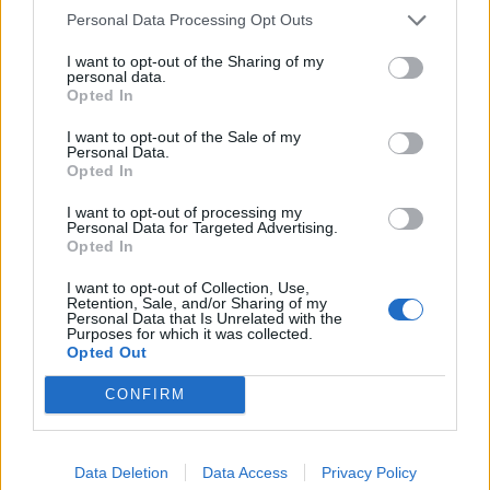
Δήμος
Personal Data Processing Opt Outs
Ο Δήμαρχος
I want to opt-out of the Sharing of my
personal data.
Αντιδήμαρχοι
Opted In
Δημοτικό Συμβούλιο
I want to opt-out of the Sale of my
Personal Data.
Συλλογικά Όργανα Δήμου
Opted In
Δημοτικές Κοινότητες
I want to opt-out of processing my
Personal Data for Targeted Advertising.
Υπηρεσίες του Δήμου
Opted In
Οι Δημοτικές Επιχειρήσεις
I want to opt-out of Collection, Use,
Retention, Sale, and/or Sharing of my
Personal Data that Is Unrelated with the
Χρήσιμα Τηλέφωνα
Purposes for which it was collected.
Opted Out
Ενότητες Ιστοτόπου
CONFIRM
Διοίκηση και Ηλεκτρονική Διακυβέρνηση
Data Deletion
Data Access
Privacy Policy
Δομημένο Αστικό Περιβάλλον