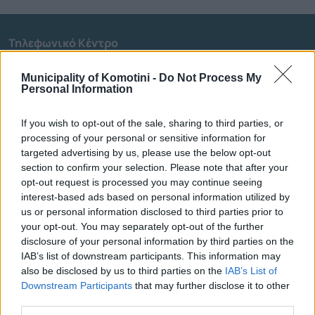
Τηλεφωνικό Κέντρο
Τηλεφωνικό Κέντρο
25313-52400
Municipality of Komotini -
Do Not Process My
Personal Information
FAX Δήμου
25310-22756
Γραφείο Δημάρχου
25310-82177
If you wish to opt-out of the sale, sharing to third parties, or
Κ.Ε.Π.
25310-83300
processing of your personal or sensitive information for
Κ.Α.Π.Η.
25310-22797
targeted advertising by us, please use the below opt-out
section to confirm your selection. Please note that after your
Νοσοκομείο
25310-22222
opt-out request is processed you may continue seeing
Αστυνομικό Τμήμα
25310-22100
interest-based ads based on personal information utilized by
Κ.Τ.Ε.Λ.
25310-22912
us or personal information disclosed to third parties prior to
Ο.Σ.Ε.
25310-22650
your opt-out. You may separately opt-out of the further
disclosure of your personal information by third parties on the
Αρχ. Μουσείο
25310-22411
IAB’s list of downstream participants. This information may
also be disclosed by us to third parties on the
IAB’s List of
Γρήγορη Πλοήγηση
Downstream Participants
that may further disclose it to other
third parties.