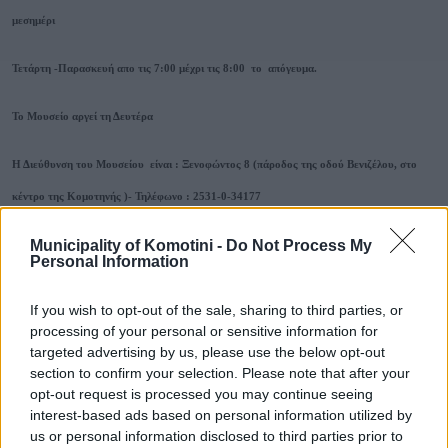
μεσημέρι
Τετάρτη -Παρασκευή απο τις 7:00 μέχρι τις 8:00 το απόγευμα.
Το Μουσείο αργεί τη Δευτέρα
Η Διεύθυνση του Μουσείου είναι : Ξενοφώντος 8 (πάροδος της οδού Βενιζέλου, στο
κέντρο της Κομοτηνής )- Τηλέφωνο : 2531-0-34177
Municipality of Komotini -
Do Not Process My
Personal Information
If you wish to opt-out of the sale, sharing to third parties, or
Τηλεφωνικό Κέντρο
processing of your personal or sensitive information for
targeted advertising by us, please use the below opt-out
section to confirm your selection. Please note that after your
Τηλεφωνικό Κέντρο
25313-52400
opt-out request is processed you may continue seeing
FAX Δήμου
25310-22756
interest-based ads based on personal information utilized by
Γραφείο Δημάρχου
25310-82177
us or personal information disclosed to third parties prior to