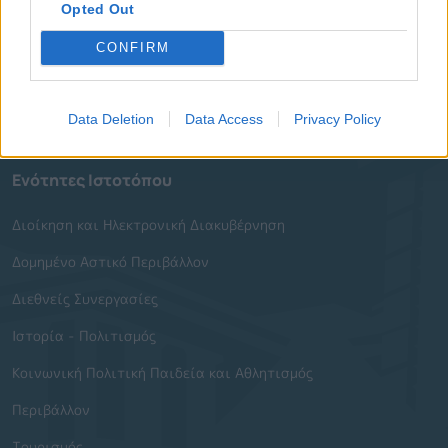
Δημοτικές Κοινότητες
Opted Out
Υπηρεσίες του Δήμου
CONFIRM
Οι Δημοτικές Επιχειρήσεις
Data Deletion
Data Access
Privacy Policy
Χρήσιμα Τηλέφωνα
Ενότητες Ιστοτόπου
Διοίκηση και Ηλεκτρονική Διακυβέρνηση
Δομημένο Αστικό Περιβάλλον
Διεθνείς Συνεργασίες
Ιστορία - Πολιτισμός
Κοινωνική Πολιτική Παιδεία και Αθλητισμός
Περιβάλλον
Τουρισμός