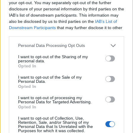
Κ.Ε.Π.
25310-83300
your opt-out. You may separately opt-out of the further
disclosure of your personal information by third parties on the
Κ.Α.Π.Η.
25310-22797
IAB’s list of downstream participants. This information may
Νοσοκομείο
25310-22222
also be disclosed by us to third parties on the
IAB’s List of
Αστυνομικό Τμήμα
25310-22100
Downstream Participants
that may further disclose it to other
third parties.
Κ.Τ.Ε.Λ.
25310-22912
Ο.Σ.Ε.
25310-22650
Personal Data Processing Opt Outs
Αρχ. Μουσείο
25310-22411
I want to opt-out of the Sharing of my
personal data.
Opted In
Γρήγορη Πλοήγηση
I want to opt-out of the Sale of my
Δήμος
Personal Data.
Opted In
Ο Δήμαρχος
I want to opt-out of processing my
Personal Data for Targeted Advertising.
Αντιδήμαρχοι
Opted In
Δημοτικό Συμβούλιο
I want to opt-out of Collection, Use,
Retention, Sale, and/or Sharing of my
Συλλογικά Όργανα Δήμου
Personal Data that Is Unrelated with the
Purposes for which it was collected.