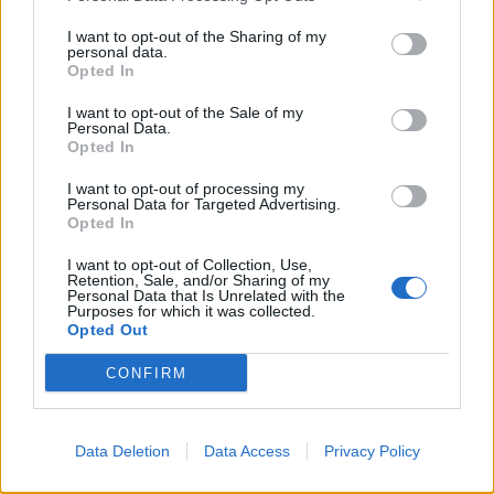
Τηλεφωνικό Κέντρο
I want to opt-out of the Sharing of my
personal data.
Τηλεφωνικό Κέντρο
25313-52400
Opted In
FAX Δήμου
25310-22756
I want to opt-out of the Sale of my
Γραφείο Δημάρχου
25310-82177
Personal Data.
Opted In
Κ.Ε.Π.
25310-83300
Κ.Α.Π.Η.
25310-22797
I want to opt-out of processing my
Personal Data for Targeted Advertising.
Νοσοκομείο
25310-22222
Opted In
Αστυνομικό Τμήμα
25310-22100
I want to opt-out of Collection, Use,
Κ.Τ.Ε.Λ.
25310-22912
Retention, Sale, and/or Sharing of my
Personal Data that Is Unrelated with the
Ο.Σ.Ε.
25310-22650
Purposes for which it was collected.
Opted Out
Αρχ. Μουσείο
25310-22411
CONFIRM
Γρήγορη Πλοήγηση
Δήμος
Data Deletion
Data Access
Privacy Policy
Ο Δήμαρχος