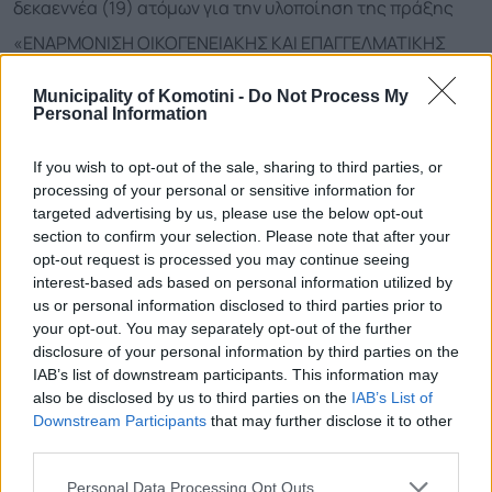
δεκαεννέα (19) ατόμων για την υλοποίηση της πράξης
«ΕΝΑΡΜΟΝΙΣΗ ΟΙΚΟΓΕΝΕΙΑΚΗΣ ΚΑΙ ΕΠΑΓΓΕΛΜΑΤΙΚΗΣ
ΖΩΗΣ» του επιχειρησιακού προγράμματος «ΑΝΑΠΤΥΞΗ
Municipality of Komotini -
Do Not Process My
ΑΝΘΡΩΠΙΝΟΥ ΔΥΝΑΜΙΚΟΥ»
Personal Information
If you wish to opt-out of the sale, sharing to third parties, or
processing of your personal or sensitive information for
targeted advertising by us, please use the below opt-out
section to confirm your selection. Please note that after your
uploadedfiles/ΑΝΑΚΟΙΝΩΣΗ ΣΟΧ1-2014.pdf
opt-out request is processed you may continue seeing
interest-based ads based on personal information utilized by
uploadedfiles/ΑΝΑΚΟΙΝΩΣΗ ΣΟΧ2 -2014.pdf
us or personal information disclosed to third parties prior to
your opt-out. You may separately opt-out of the further
disclosure of your personal information by third parties on the
uploadedfiles/ΑΙΤΗΣΗ.pdf
IAB’s list of downstream participants. This information may
also be disclosed by us to third parties on the
IAB’s List of
uploadedfiles/ΠΑΡΑΡΤΗΜΑ.pdf
Downstream Participants
that may further disclose it to other
third parties.
Personal Data Processing Opt Outs