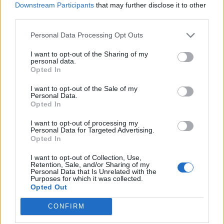
Αρχ. Μουσείο
25310-22411
Downstream Participants
that may further disclose it to other
third parties.
Γρήγορη Πλοήγηση
Personal Data Processing Opt Outs
Δήμος
I want to opt-out of the Sharing of my
personal data.
Opted In
Ο Δήμαρχος
I want to opt-out of the Sale of my
Αντιδήμαρχοι
Personal Data.
Opted In
Δημοτικό Συμβούλιο
I want to opt-out of processing my
Συλλογικά Όργανα Δήμου
Personal Data for Targeted Advertising.
Opted In
Δημοτικές Κοινότητες
I want to opt-out of Collection, Use,
Υπηρεσίες του Δήμου
Retention, Sale, and/or Sharing of my
Personal Data that Is Unrelated with the
Purposes for which it was collected.
Οι Δημοτικές Επιχειρήσεις
Opted Out
Χρήσιμα Τηλέφωνα
CONFIRM