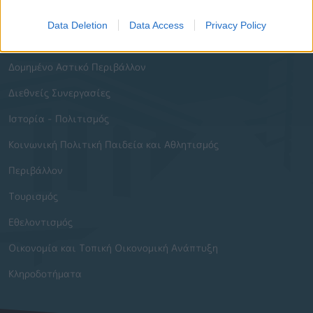
Ενότητες Ιστοτόπου
Data Deletion
Data Access
Privacy Policy
Διοίκηση και Ηλεκτρονική Διακυβέρνηση
Δομημένο Αστικό Περιβάλλον
Διεθνείς Συνεργασίες
Ιστορία - Πολιτισμός
Κοινωνική Πολιτική Παιδεία και Αθλητισμός
Περιβάλλον
Τουρισμός
Εθελοντισμός
Οικονομία και Τοπική Οικονομική Ανάπτυξη
Κληροδοτήματα