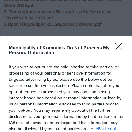
08.04.2025.pdf
2. Πίνακας Κοινοποίησης Πορισμάτων ΔΚ Κάλχαντος
Παγετός 08.04.2025.pdf
3. Πράξη Παραλαβής και Δημόσιας Έκθεσης.pdf
Municipality of Komotini -
Do Not Process My
Τηλεφωνικό Κέντρο
Personal Information
Τηλεφωνικό Κέντρο
25313-52400
If you wish to opt-out of the sale, sharing to third parties, or
FAX Δήμου
25310-22756
processing of your personal or sensitive information for
Γραφείο Δημάρχου
25310-82177
targeted advertising by us, please use the below opt-out
Κ.Ε.Π.
25310-83300
section to confirm your selection. Please note that after your
opt-out request is processed you may continue seeing
Κ.Α.Π.Η.
25310-22797
interest-based ads based on personal information utilized by
Νοσοκομείο
25310-22222
us or personal information disclosed to third parties prior to
Αστυνομικό Τμήμα
25310-22100
your opt-out. You may separately opt-out of the further
disclosure of your personal information by third parties on the
Κ.Τ.Ε.Λ.
25310-22912
IAB’s list of downstream participants. This information may
Ο.Σ.Ε.
25310-22650
also be disclosed by us to third parties on the
IAB’s List of