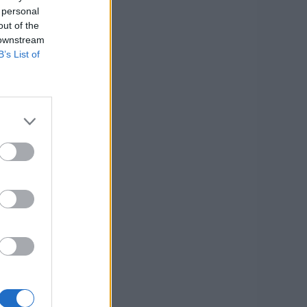
 personal
out of the
 downstream
B’s List of