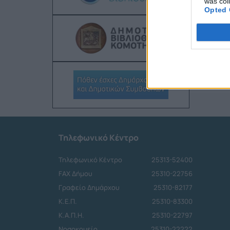
was col
Opted 
Τηλεφωνικό Κέντρο
Τηλεφωνικό Κέντρο
25313-52400
FAX Δήμου
25310-22756
Γραφείο Δημάρχου
25310-82177
Κ.Ε.Π.
25310-83300
Κ.Α.Π.Η.
25310-22797
Νοσοκομείο
25310-22222