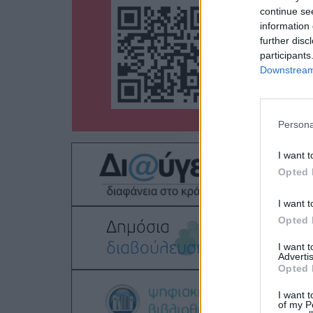
continue se
information 
further disc
participants
Downstream 
Persona
I want t
Opted 
I want t
Opted 
I want 
Advertis
Opted 
I want t
of my P