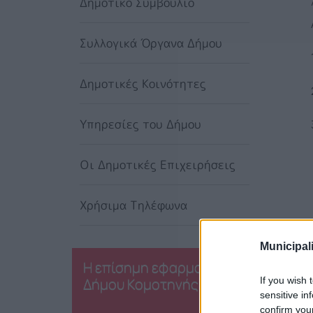
Δημοτικό Συμβούλιο
Συλλογικά Όργανα Δήμου
Δημοτικές Κοινότητες
Υπηρεσίες του Δήμου
Οι Δημοτικές Επιχειρήσεις
Χρήσιμα Τηλέφωνα
Municipali
Η επίσημη εφαρμογή του
Δήμου Κομοτηνής
If you wish 
sensitive in
confirm you