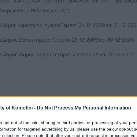
λόγω των εορτών των Χριστουγέννων και της Πρωτοχρο
Αγορών στο Ν.Ροδόπης ως εξής:
1.Δήμος Κομοτηνής, ημέρα Πέμπτη 24-12-2009 και 31-12-200
2.Δήμος Σαπών, ημέρα Τετάρτη 23-12-2009 και 30-12-2009
3.Δήμος Ιάσμου, ημέρα Τετάρτη 23-12-2009 και 30-12-2009
ty of Komotini -
Do Not Process My Personal Information
to opt-out of the sale, sharing to third parties, or processing of your per
formation for targeted advertising by us, please use the below opt-out s
r selection. Please note that after your opt-out request is processed y