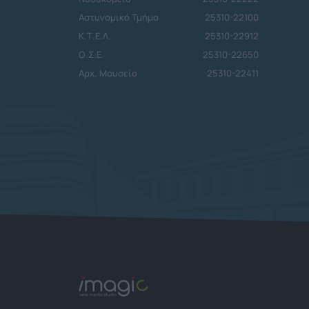
Αστυνομικό Τμήμα
25310-22100
Κ.Τ.Ε.Λ.
25310-22912
Ο.Σ.Ε.
25310-22650
Αρχ. Μουσείο
25310-22411