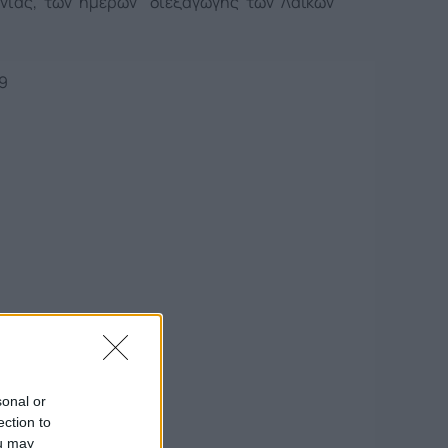
νιάς, των ημερών διεξαγωγής των Λαϊκών
9
sonal or
ection to
ou may